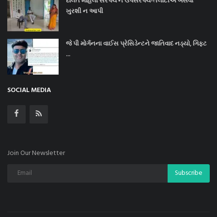
દલિત મહિલા સરપંચ ને ઉપસરપંચ-તલાટીએ બેસવા
ખુરશી ન આપી
જે પી મોર્ગનના વાઈસ પ્રેસિડેન્ટને જાતિવાદ નડ્યો, ગિફ્ટ
...
SOCIAL MEDIA
Join Our Newsletter
Subscribe