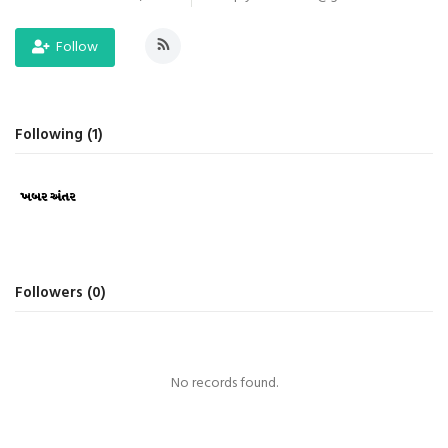
આદિવાસી
Follow
ઓબીસી
Following (1)
લઘુમતી
સ્પેશ્યલ સ્ટોરી
વિચાર સાહિત્ય
બહુજનનાયક
Followers (0)
Language
ગુજરાતી
English
No records found.