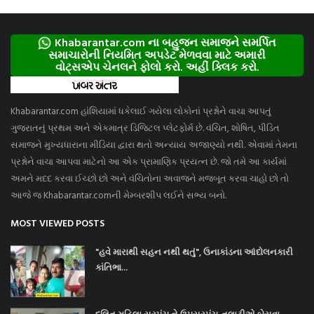
Khabarantar.com ના બહુજન સમાજને સમર્પિત
સમાચારોની નિયમિત અપડેટ મેળવવા માટે અમારી
વોટ્સએપ ચેનલને ફોલો કરો. અહીં ક્લિક કરો.
Khabarantar.com હાંશિયામાં ધકેલાઈ ગયેલા લોકોનાં પ્રશ્નોને વાચા આપતું
ગુજરાતનું પ્રથમ અને એકમાત્ર ડિજિટલ પ્લેટફોર્મ છે. વંચિત, શોષિત, પીડિત
સમાજને મુખ્યધારાના મીડિયા દ્વારા થતો અન્યાય અજાણ્યો નથી. એવામાં તેમના
પ્રશ્નોને વાચા આપવા માટેનો આ એક પ્રામાણિક પ્રયત્ન છે. જો તમે આ કાર્યમાં
અમને મદદ કરવા ઈચ્છો છો અને વંચિતોના અવાજને મજબૂત કરવા ચાહો છો તો
આજે જ Khabarantar.comની મેમ્બરશીપ લઈને સભ્ય બનો.
MOST VIEWED POSTS
"હવે મારાથી સહન નથી થતું", ઉનાકાંડના આંદોલનકારી
કાંતિભા...