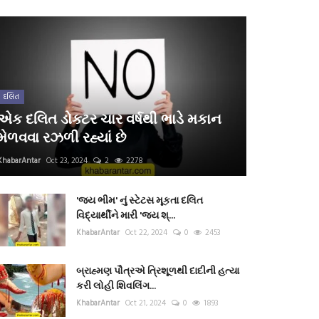
દલિત
એક દલિત ડોક્ટર ચાર વર્ષથી ભાડે મકાન
મેળવવા રઝળી રહ્યાં છે
KhabarAntar
Oct 23, 2024
2
2278
'જય ભીમ' નું સ્ટેટસ મૂકતા દલિત
વિદ્યાર્થીને મારી 'જય શ્...
KhabarAntar
Oct 22, 2024
0
2453
બ્રાહ્મણ પૌત્રએ ત્રિશૂળથી દાદીની હત્યા
કરી લોહી શિવલિંગ...
KhabarAntar
Oct 21, 2024
0
1893