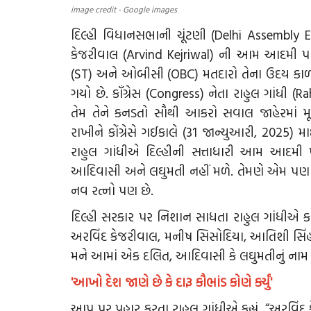
image credit - Google images
દિલ્હી વિધાનસભાની ચૂંટણી (Delhi Assembly
કેજરીવાલ (Arvind Kejriwal) ની આમ આદમી પા
(ST) અને ઓબીસી (OBC) મતદારો તેના ઉદય કાળથ
ગયો છે. કૉંગ્રેસ (Congress) નેતા રાહુલ ગાંધી
તેમ તેને કનડતો સૌથી આકરો સવાલ જાહેરમાં મૂક
રાખીને કોંગ્રેસે ગઈકાલે (31 જાન્યુઆરી, 2025) મા
રાહુલ ગાંધીએ દિલ્હીની સત્તાધારી આમ આદમી પાર
આદિવાસી અને લઘુમતી નહીં મળે. તેમણે એમ પણ કહ્ય
નવ રત્નો પણ છે.
દિલ્હી સરકાર પર નિશાન સાધતા રાહુલ ગાંધીએ કહ્ય
અરવિંદ કેજરીવાલ, મનીષ સિસોદિયા, આતિશી સિં
મને આમાં એક દલિત, આદિવાસી કે લઘુમતીનું નામ
'આખો દેશ જાણે છે કે દારૂ કૌભાંડ કોણે કર્યું'
આપ પર પ્રહાર કરતા રાહુલ ગાંધીએ કહ્યું, “અરવિંદ 