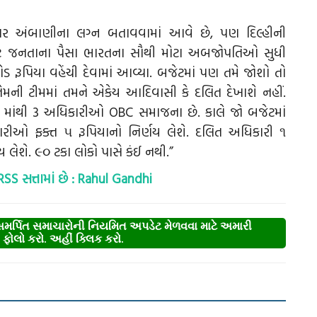
ી પર અંબાણીના લગ્ન બતાવવામાં આવે છે, પણ દિલ્હીની
ગેટ જનતાના પૈસા ભારતના સૌથી મોટા અબજોપતિઓ સુધી
ડ રૂપિયા વહેંચી દેવામાં આવ્યા. બજેટમાં પણ તમે જોશો તો
તેમની ટીમમાં તમને એકેય આદિવાસી કે દલિત દેખાશે નહીં.
માંથી 3 અધિકારીઓ OBC સમાજના છે. કાલે જો બજેટમાં
ારીઓ ફક્ત ૫ રૂપિયાનો નિર્ણય લેશે. દલિત અધિકારી ૧
 લેશે. ૯૦ ટકા લોકો પાસે કંઈ નથી.”
 RSS સત્તામાં છે : Rahul Gandhi
્પિત સમાચારોની નિયમિત અપડેટ મેળવવા માટે અમારી
ોલો કરો. અહીં ક્લિક કરો.