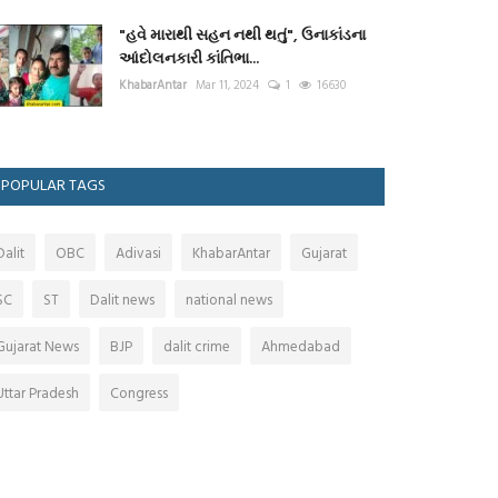
"હવે મારાથી સહન નથી થતું", ઉનાકાંડના
આંદોલનકારી કાંતિભા...
KhabarAntar
Mar 11, 2024
1
16630
POPULAR TAGS
Dalit
OBC
Adivasi
KhabarAntar
Gujarat
SC
ST
Dalit news
national news
Gujarat News
BJP
dalit crime
Ahmedabad
Uttar Pradesh
Congress