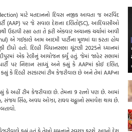
 Election) માટે મતદાનનો દિવસ નજીક આવતા જ અરવિંદ
ર્ટી (AAP) પર જે સવાલ દેશના દલિતો(SC), આદિવાસીઓ
ી ઉઠાવી રહ્યા હતા તે ફરી એકવાર અચાનક ચર્ચામાં આવી
 (Rahul) એ ગઈકાલે આમ આદમી પાર્ટીના મૂળમાં ઘા કરતા હોય
ી દીધો હતો. દિલ્હી વિધાનસભા ચૂંટણી 2025ને ધ્યાનમાં
દીપુરમાં એક રેલીનું આયોજન કર્યું હતું. જેમાં જાહેર સભામાં
્ટી પર નિશાન સાધ્યું અને કહ્યું કે AAPમાં કોઈ દલિત,
ું કે દિલ્હી સરકારમાં ટીમ કેજરીવાલ છે અને તેમાં AAPના
ું કે અહીં ટીમ કેજરીવાલ છે. તેમના 9 રત્નો પણ છે. આમાં
હ, સંજય સિંહ, અવધ ઓઝા, રાઘવ ચઢ્ઢાનો સમાવેશ થાય છે.
 બતાવો.
કેજરીવાલે કહ્યું હતું કે તેઓ યમુનાને સ્વચ્છ કરશે. આખો દેશ