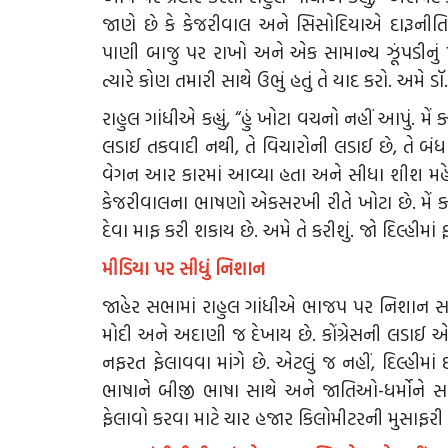
જાણે છે કે કેજરીવાલ અને સિસોદિયાએ દારૂનીતિની
પાણી બાજુ પર રાખો અને એક સામાન્ય ઝૂંપડીનું 
ત્યારે કોણ તમારી સાથે ઉભું હતું તે યાદ કરો. અમે 
રાહુલ ગાંધીએ કહ્યું, “હું ખોટા વચનો નહીં આપું. મે
લડાઈ તકવાદી નથી, તે વિચારોની લડાઈ છે, તે બંધ
વેગન આર કારમાં આવ્યા હતા અને સીધા શીશ મહેલ
કેજરીવાલના ભાષણો એકસરખી રીતે ખોટા છે. મેં ક
દેવા માફ કરી શકાય છે. અમે તે કરીશું. જો દિલ્હીમ
મીડિયા પર સીધું નિશાન
જાહેર સભામાં રાહુલ ગાંધીએ ભાજપ પર નિશાન સાધતા 
મોદી અને અદાણી જ દેખાય છે. કોંગ્રેસની લડાઈ 
નફરત ફેલાવવા માંગે છે. એટલું જ નહીં, દિલ્હીમા
ભાષાને બીજી ભાષા સાથે અને જાતિઓ-ધર્મોને સ
ફેલાવો કરવા માટે ચાર હજાર કિલોમીટરની મુસાફરી 