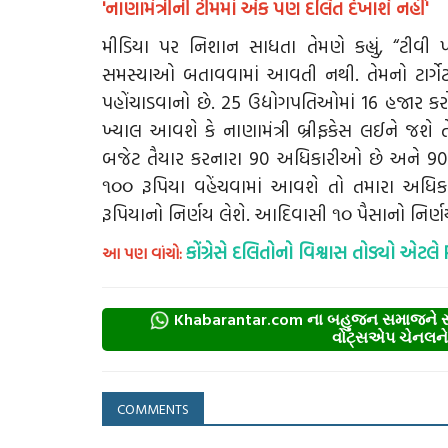
'નાણામંત્રીની ટીમમાં એક પણ દલિત દેખાશે નહીં'
મીડિયા પર નિશાન સાધતા તેમણે કહ્યું, “ટીવ
સમસ્યાઓ બતાવવામાં આવતી નથી. તેમનો ટાર્
પહોંચાડવાનો છે. 25 ઉદ્યોગપતિઓમાં 16 હજાર કરો
ખ્યાલ આવશે કે નાણામંત્રી બ્રીફકેસ લઈને જશે 
બજેટ તૈયાર કરનારા 90 અધિકારીઓ છે અને 90 
૧૦૦ રૂપિયા વહેંચવામાં આવશે તો તમારા અધિક
રૂપિયાનો નિર્ણય લેશે. આદિવાસી ૧૦ પૈસાનો નિર્ણય
કોંગ્રેસે દલિતોનો વિશ્વાસ તોડ્યો એટલે
આ પણ વાંચો:
Khabarantar.com ના બહુજન સમાજને સમર
વોટ્સએપ ચેનલને ફ
COMMENTS