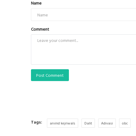
Name
Comment
Post Comment
Tags:
arvind kejriwals
Dalit
Adivasi
obc