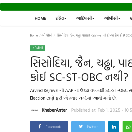
HOME
દલિત
આદિવાસી
ઓબીસી
લ
Home
ઓબીસી
સિસોદિયા, જૈન, ચઢ્ઢા, પાઠક! Kejriwal ની ટીમમાં કેમ કોઈ S
ઓબીસી
સિસોદિયા, જૈન, ચઢ્ઢા, પા
કોઈ SC-ST-OBC નથી?
Arvind Kejriwal ની AAP ના ઉદય વખતથી SC-ST-OBC સમ
Election ટાણે ફરી એકવાર ચર્ચામાં આવી ગયો છે.
KhabarAntar
Published at: Feb 1, 2025 - 10:
Facebook
Twitter