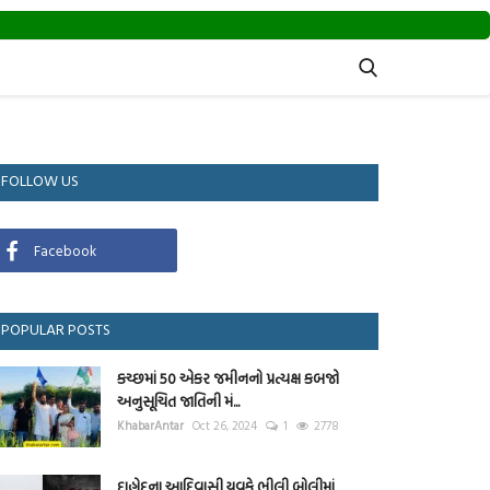
FOLLOW US
Facebook
POPULAR POSTS
કચ્છમાં 50 એકર જમીનનો પ્રત્યક્ષ કબજો
અનુસૂચિત જાતિની મં...
KhabarAntar
Oct 26, 2024
1
2778
દાહોદના આદિવાસી યુવકે ભીલી બોલીમાં