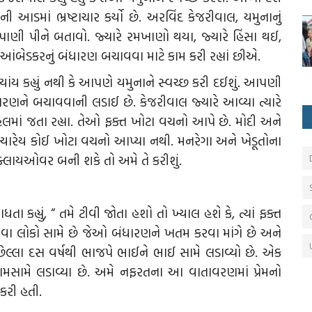
 આડમાં ભ્રષ્ટાચાર કર્યો છે. અરવિંદ કેજરીવાલ, યમુનાનું
પાણી પીને બતાવો. જ્યારે રમખાણો થયા, જ્યારે હિંસા થઈ,
ડૉ.આંબેડકરનું બંધારણ બચાવવા માટે કામ કરી રહ્યાં છીએ.
ં ક્યાંય કહ્યું નથી કે આપણે યમુનાને સ્વચ્છ કરી દઈશું. આપણી
ારણને બચાવવાની લડાઈ છે. કેજરીવાલ જ્યારે આવ્યા ત્યારે
માં જતા રહ્યા. તેઓ ફક્ત ખોટા વચનો આપે છે. મોદી અને
્યારેય કોઈ ખોટા વચનો આપ્યા નથી. મનરેગા અને ખેડૂતોના
ાં ફ્લાયઓવર બની શકે તો અમે તે કરીશું.
કહ્યું, “ તમે ટીવી જોતા હશો તો ખ્યાલ હશે કે, ત્યાં ફક્ત
એવા લોકો સામે છે જેઓ બંધારણને ખતમ કરવા માંગે છે અને
ં છેલ્લા દસ વર્ષથી ભાજપે ભાઈને ભાઈ સામે લડાવ્યો છે. એક
ામસામે લડાવ્યા છે. અમે નફરતના આ વાતાવરણમાં પ્રેમનો
કરી હતી.