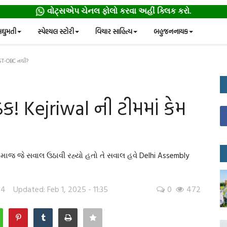
વોટ્સએપ ચેનલ ફોલો કરવા અહીં ક્લિક કરો.
ઘુમતી
સ્પેશ્યલ સ્ટોરી
વિચાર સાહિત્ય
બહુજનનાયક
C-ST-OBC નથી?
ઠક! Kejriwal ની ટીમમાં કેમ
ાજ જે સવાલ ઉઠાવી રહ્યો હતો તે સવાલ હવે Delhi Assembly
54
Updated: Feb 1, 2025 - 11:35
0
472