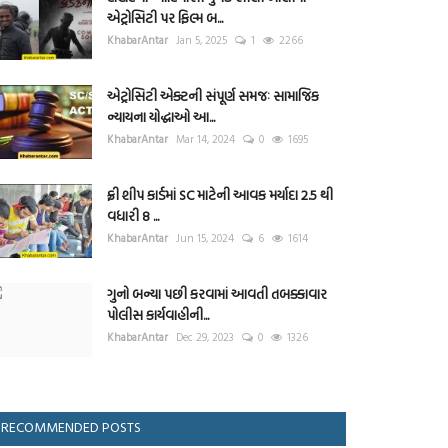
એટ્રોસિટી પર ફિલ્મ બ...
KhabarAntar
Jan 5, 2025
1
2266
એટ્રોસિટી એક્ટની સંપૂર્ણ સમજઃ સામાજિક
ન્યાયના યોદ્ધાઓ આ...
KhabarAntar
Mar 14, 2024
0
1695
ફ્રી શીપ કાર્ડમાં SC માટેની આવક મર્યાદા 2.5 થી
વધારી 8 ...
KhabarAntar
Jun 15, 2024
6
1614
ગુનો બન્યા પછી કરવામાં આવતી તબક્કાવાર
પોલીસ કાર્યવાહીની...
KhabarAntar
Dec 29, 2023
0
1326
RECOMMENDED POSTS