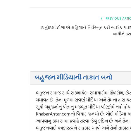
PREVIOUS ARTI
દાહોદમાં ટોળાએ મહિલાને નિર્વસ્ત્ર કરી બાઈક પા
બાંધીને ઢ
બહુજન મીડિયાની તાકાત બનો
બહુજન સમાજ સાથે સંકળાયેલા સમાચારોમાં ભેળસેળ, છે
યથાવત છે. તેના મૂળમાં સવર્ણ મીડિયા અને તેમના દ્વારા થતા
સુધી બહુજનોનું પોતાનું મજબૂત મીડિયા પ્લેટફોર્મ નહીં
KhabarAntar.comનો વિચાર જન્મ્યો છે. ગોદી મીડિયા અને
આપવાનું કામ સામા પ્રવાહે તરવા જેવું કઠિન છે અને ત
બહુજનવાદી પત્રકારત્વને સહકાર આપો અને તેની તાકાત 