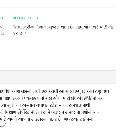
CLE
NEXT ARTICLE
છળ
‘શિવરાત્રીના મેળામાં મુજરા થાય છે, સાધુઓ બર્થડે પાર્ટીઓ
સડી
કરે છે...’
તરપિંડી આજકાલની નથી. સદીઓથી આ ચાલી રહ્યું છે અને હજુ પણ
ં પક્ષપાતભર્યા પત્રકારત્વનો રોલ સૌથી મોટો છે. એ સ્થિતિમાં જ્યાં
 હોય ત્યાં સુધી આ અન્યાય યથાવત રહેશે – આ સમજણમાંથી
 વિશાળ કોર્પોરેટ મીડિયા સામે બહુજન સમાજના પ્રશ્નોને વાચા
ેના માટે અમને આપના સહકારની જરૂર છે. ખબરઅંતર.કોમનાં
બનો.