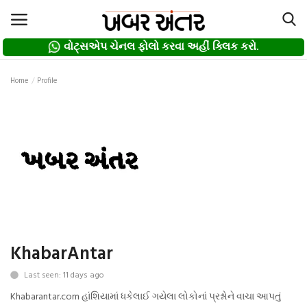
વોટ્સએપ ચેનલ ફોલો કરવા અહીં ક્લિક કરો.
વોટ્સએપ ચેનલ ફોલો કરવા અહીં ક્લિક કરો.
Login
Register
Home
Profile
Home
દલિત
About us
Contact
KhabarAntar
Privacy Policy
Last seen: 11 days ago
Gallery
Khabarantar.com હાંશિયામાં ધકેલાઈ ગયેલા લોકોનાં પ્રશ્નોને વાચા આપતું