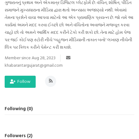
ગુજરાતનું પ્રથમ અને એકમાત્ર ડિજિટલ પ્લેટફોર્મ છે. વંચિત, શોષિત, પીડિત
સમાજને મુખ્યધારાના મીડિયા દ્વારા થતો અન્યાય અજાણ્યો નથી. એવામાં
આદિવાસી
તેમના પ્રશ્નોને વાચા આપવા માટેનો આ એક પ્રામાણિક પ્રયત્ન છે. જો તમે આ
કાર્યમાં અમને મદદ કરવા ઈચ્છો છો અને વંચિતોના અવાજને મજબૂત કરવા
ઓબીસી
ચાહો છો તો અમને આર્થિક મદદ કરીને ટેકો કરી શકો છો. તેના માટે હોમ પેજ
પર જઈ કોઈપણ સ્ટોરી નીચે 'બહુજન મીડિયાની તાકાત બનો' લખાણ નીચેની
લઘુમતી
લિંક પર ક્લિક કરીને પેમેન્ટ કરી શકાશે.
સ્પેશ્યલ સ્ટોરી
Member since Aug 28, 2023
khabarantargujarat@gmail.com
વિચાર સાહિત્ય
Follow
બહુજનનાયક
Language
Following (0)
ગુજરાતી
English
Followers (2)