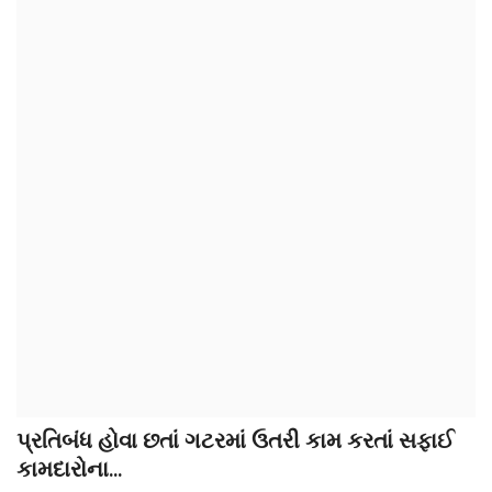
પ્રતિબંધ હોવા છતાં ગટરમાં ઉતરી કામ કરતાં સફાઈ
કામદારોના...