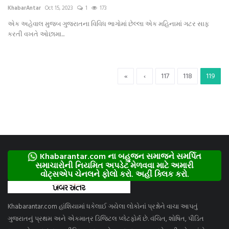
KhabarAntar
Oct 15, 2023
1
173
એક અહેવાલ મુજબ ગુજરાતના વિવિધ ભાગોમાં છેલ્લા એક મહિનામાં ગટર સાફ
કરતી વખતે ઓછામા...
«
‹
117
118
119
Khabarantar.com ના બહુજન સમાજને સમર્પિત
સમાચારોની નિયમિત અપડેટ મેળવવા માટે અમારી
વોટ્સએપ ચેનલને ફોલો કરો. અહીં ક્લિક કરો.
Khabarantar.com હાંશિયામાં ધકેલાઈ ગયેલા લોકોનાં પ્રશ્નોને વાચા આપતું
ગુજરાતનું પ્રથમ અને એકમાત્ર ડિજિટલ પ્લેટફોર્મ છે. વંચિત, શોષિત, પીડિત