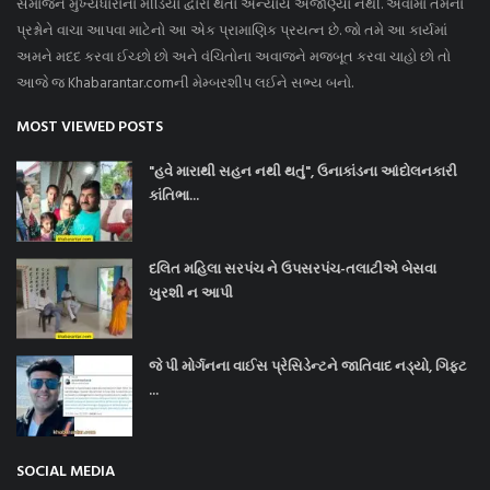
સમાજને મુખ્યધારાના મીડિયા દ્વારા થતો અન્યાય અજાણ્યો નથી. એવામાં તેમના
પ્રશ્નોને વાચા આપવા માટેનો આ એક પ્રામાણિક પ્રયત્ન છે. જો તમે આ કાર્યમાં
અમને મદદ કરવા ઈચ્છો છો અને વંચિતોના અવાજને મજબૂત કરવા ચાહો છો તો
આજે જ Khabarantar.comની મેમ્બરશીપ લઈને સભ્ય બનો.
MOST VIEWED POSTS
"હવે મારાથી સહન નથી થતું", ઉનાકાંડના આંદોલનકારી
કાંતિભા...
દલિત મહિલા સરપંચ ને ઉપસરપંચ-તલાટીએ બેસવા
ખુરશી ન આપી
જે પી મોર્ગનના વાઈસ પ્રેસિડેન્ટને જાતિવાદ નડ્યો, ગિફ્ટ
...
SOCIAL MEDIA