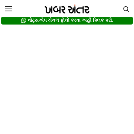
વોટ્સએપ ચેનલ ફોલો કરવા અહીં ક્લિક કરો.
વોટ્સએપ ચેનલ ફોલો કરવા અહીં ક્લિક કરો.
Login
Register
Home
દલિત
About us
Contact
Privacy Policy
Gallery