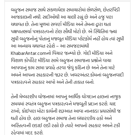
બહુજન સમાજ સાથે સંકળાયેલા સમાચારોમાં ભેળસેળ, છેતરપિંડી
આજકાલની નથી. સદીઓથી આ ચાલી રહ્યું છે અને હજુ પણ
યથાવત છે. તેના મૂળમાં સવર્ણ મીડિયા અને તેમના દ્વારા થતાં
પક્ષપાતભર્યા પત્રકારત્વનો રોલ સૌથી મોટો છે. એ સ્થિતિમાં જ્યાં
સુધી બહુજનોનું પોતાનું મજબૂત મીડિયા પ્લેટફોર્મ નહીં હોય ત્યાં સુધી
આ અન્યાય યથાવત રહેશે – આ સમજણમાંથી
KhabarAntar.comનો વિચાર જન્મ્યો છે. ગોદી મીડિયા અને
વિશાળ કોર્પોરેટ મીડિયા સામે બહુજન સમાજના પ્રશ્નોને વાચા
આપવાનું કામ સામા પ્રવાહે તરવા જેવું કઠિન છે અને તેના માટે
અમને આપના સહકારની જરૂર છે. ખબરઅંતર.કોમનાં બહુજનવાદી
પત્રકારત્વને સહકાર આપો અને તેની તાકાત બનો.
તેની મેમ્બરશીપ યોજનામાં આપનું આર્થિક યોગદાન હાલનાં નાજુક
સમયમાં સ્વતંત્ર બહુજન પત્રકારત્વને મજબૂતી પ્રદાન કરશે. યાદ
રાખો, કોઈપણ મોટા કાર્યની શરૂઆત આવા નાનકડા પ્રયાસોથી જ
થતી હોય છે. હાલ બહુજન સમાજ તેના બંધારણીય હકો અને
અસ્તિત્વની લડાઈ લડી રહ્યો છે ત્યારે આપનો સહકાર અમને ટકી
રહેવામાં મદદ કરશે.