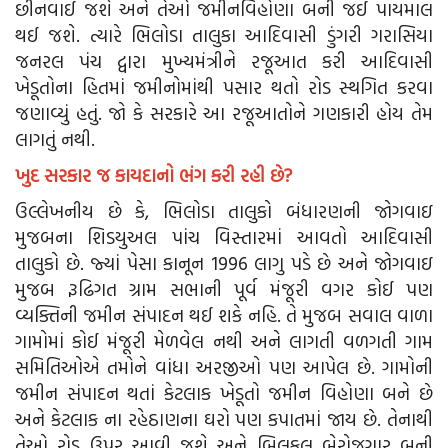
છીનવાઈ જશે અને તેઓ જમીનવિહોણા બની જઈ પાયમાલ
થઈ જશે. ત્યારે ભિલોડા તાલુકા આદિવાસી ડુંગરી ગરાસિયા
જનરલ પંચ દ્વારા મુખ્યમંત્રીને રજૂઆત કરી આદિવાસી
ખેડૂતોના હિતમાં જમીનોમાંથી પસાર થતો રોડ સ્થગિત કરવા
જણાવ્યું હતું. જો કે સરકારે આ રજૂઆતોને ગણકારી હોય તેમ
લાગતું નથી.
ખુદ સરકાર જ કાયદાનો ભંગ કરી રહી છે?
ઉલ્લેખનીય છે કે, ભિલોડા તાલુકો બંધારણની જોગવાઇ
મુજબના શિડયુઅલ પાંચ વિસ્તારમાં આવતો આદિવાસી
તાલુકો છે. જ્યાં પેસા કાનૂન 1996 લાગુ પડે છે અને જોગવાઇ
મુજબ રૂઢિગત ગ્રામ સભાની પૂર્વ મંજૂરી વગર કોઈ પણ
વ્યક્તિની જમીન સંપાદન થઈ શકે નહિ. તે મુજબ સવાલ વાળા
ગામોમાં કોઈ મંજૂરી મેળવેલ નથી અને લાગતી વળગતી ગામ
સમિતિઓએ તમોને વાંધા અરજીઓ પણ આપેલ છે. ગામોની
જમીન સંપાદન થતાં કેટલાક ખેડૂતો જમીન વિહોણા બને છે
અને કેટલાક ના રહેઠાણના ઘરો પણ કપાતમાં જાય છે. તેનાથી
તેઓ રોડ ઉપર આવી જશે અને બિલકુલ બેરોજગાર બની