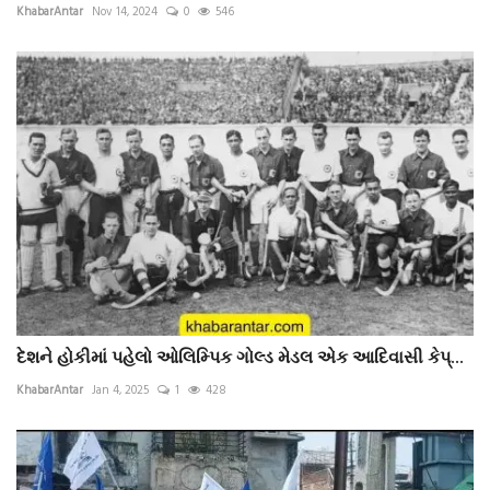
KhabarAntar
Nov 14, 2024
0
546
દેશને હોકીમાં પહેલો ઓલિમ્પિક ગોલ્ડ મેડલ એક આદિવાસી કેપ્...
KhabarAntar
Jan 4, 2025
1
428