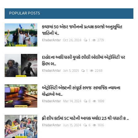
POPULAR POSTS
કચ્છમાં 50 એકર જમીનનો પ્રત્યક્ષ કબજો અનુસૂચિત
જાતિની મં...
KhabarAntar
Oct 26, 2024
1
2779
દાહોદના આદિવાસી યુવકે ભીલી બોલીમાં એટ્રોસિટી પર
ફિલ્મ બ...
KhabarAntar
Jan 5, 2025
1
2268
એટ્રોસિટી એક્ટની સંપૂર્ણ સમજઃ સામાજિક ન્યાયના
યોદ્ધાઓ આ...
KhabarAntar
Mar 14, 2024
0
1698
ફ્રી શીપ કાર્ડમાં SC માટેની આવક મર્યાદા 2.5 થી વધારી 8 ...
KhabarAntar
Jun 15, 2024
6
1616