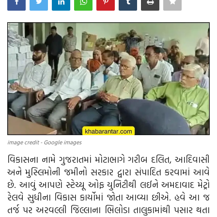
image credit - Google images
વિકાસના નામે ગુજરાતમાં મોટાભાગે ગરીબ દલિત, આદિવાસી
અને મુસ્લિમોની જમીનો સરકાર દ્વારા સંપાદિત કરવામાં આવે
છે. આવું આપણે સ્ટેચ્યૂ ઓફ યુનિટીથી લઈને અમદાવાદ મેટ્રો
રેલવે સુધીના વિકાસ કાર્યોમાં જોતા આવ્યા છીએ. હવે આ જ
તર્જ પર અરવલ્લી જિલ્લાના ભિલોડા તાલુકામાંથી પસાર થતા