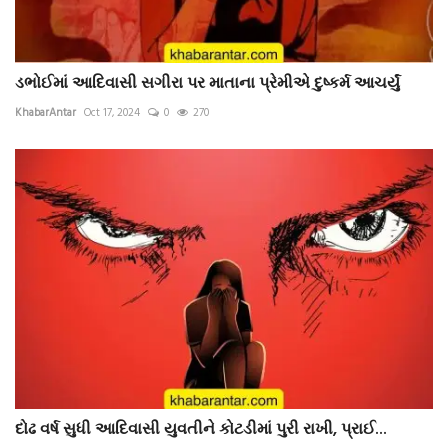
ડભોઈમાં આદિવાસી સગીરા પર માતાના પ્રેમીએ દુષ્કર્મ આચર્યું
KhabarAntar
Oct 17, 2024
0
270
દોઢ વર્ષ સુધી આદિવાસી યુવતીને કોટડીમાં પુરી રાખી, પ્રાઈ...