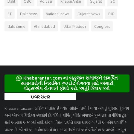
Dalit
OBC
Adivasi
KhabarAntar
Gujarat
SC
ST
Dalit news
national news
Gujarat News
BJP
dalit crime
Ahmedabad
Uttar Pradesh
Congress
Khabarantar.com ના બહુજન સમાજને સમર્પિત
સમાચારોની નિયમિત અપડેટ મેળવવા માટે અમારી
વોટ્સએપ ચેનલને ફોલો કરો. અહીં ક્લિક કરો.
Khabarantar.com હાંશિયામાં ધકેલાઈ ગયેલા લોકોનાં પ્રશ્નોને વાચા આપતું ગુજરાતનું પ્રથમ
અને એકમાત્ર ડિજિટલ પ્લેટફોર્મ છે. વંચિત, શોષિત, પીડિત સમાજને મુખ્યધારાના મીડિયા દ્વારા
થતો અન્યાય અજાણ્યો નથી. એવામાં તેમના પ્રશ્નોને વાચા આપવા માટેનો આ એક પ્રામાણિક
પ્રયત્ન છે. જો તમે આ કાર્યમાં અમને મદદ કરવા ઈચ્છો છો અને વંચિતોના અવાજને મજબૂત