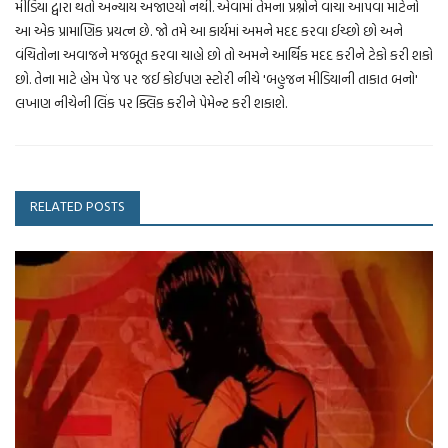
મીડિયા દ્વારા થતો અન્યાય અજાણ્યો નથી. એવામાં તેમના પ્રશ્નોને વાચા આપવા માટેનો
આ એક પ્રામાણિક પ્રયત્ન છે. જો તમે આ કાર્યમાં અમને મદદ કરવા ઈચ્છો છો અને
વંચિતોના અવાજને મજબૂત કરવા ચાહો છો તો અમને આર્થિક મદદ કરીને ટેકો કરી શકો
છો. તેના માટે હોમ પેજ પર જઈ કોઈપણ સ્ટોરી નીચે 'બહુજન મીડિયાની તાકાત બનો'
લખાણ નીચેની લિંક પર ક્લિક કરીને પેમેન્ટ કરી શકાશે.
RELATED POSTS