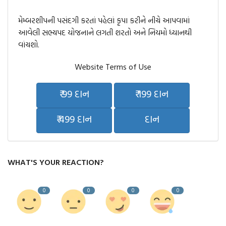
મેમ્બરશીપની પસંદગી કરતાં પહેલાં કૃપા કરીને નીચે આપવામાં
આવેલી સભ્યપદ યોજનાને લગતી શરતો અને નિયમો ધ્યાનથી
વાંચશો.
Website Terms of Use
₹ 99 દાન
₹ 199 દાન
₹ 499 દાન
દાન
WHAT'S YOUR REACTION?
0
0
0
0