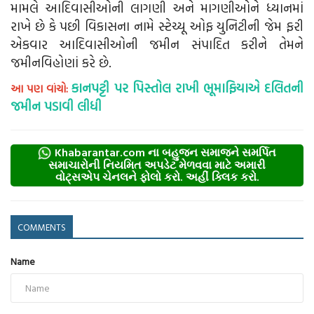
મામલે આદિવાસીઓની લાગણી અને માગણીઓને ધ્યાનમાં
રાખે છે કે પછી વિકાસના નામે સ્ટેચ્યૂ ઓફ યુનિટીની જેમ ફરી
એકવાર આદિવાસીઓની જમીન સંપાદિત કરીને તેમને
જમીનવિહોણાં કરે છે.
કાનપટ્ટી પર પિસ્તોલ રાખી ભૂમાફિયાએ દલિતની
આ પણ વાંચો:
જમીન પડાવી લીધી
Khabarantar.com ના બહુજન સમાજને સમર્પિત
સમાચારોની નિયમિત અપડેટ મેળવવા માટે અમારી
વોટ્સએપ ચેનલને ફોલો કરો. અહીં ક્લિક કરો.
COMMENTS
Name