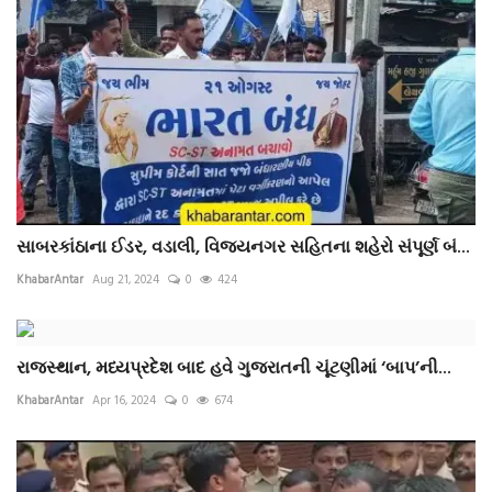
સાબરકાંઠાના ઈડર, વડાલી, વિજયનગર સહિતના શહેરો સંપૂર્ણ બં...
KhabarAntar
Aug 21, 2024
0
424
રાજસ્થાન, મધ્યપ્રદેશ બાદ હવે ગુજરાતની ચૂંટણીમાં ‘બાપ’ની...
KhabarAntar
Apr 16, 2024
0
674