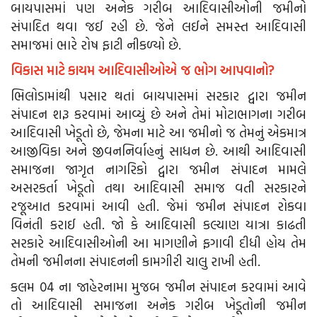
બાયપાસમાં પણ અનેક ગરીબ આદિવાસીઓની જમીનો
સંપાદિત થવા જઈ રહી છે. જેને લઈને સમસ્ત આદિવાસી
સમાજમાં ભારે રોષ ફાટી નીકળ્યો છે.
વિકાસ માટે કાયમ આદિવાસીઓએ જ ભોગ આપવાનો?
ભિલોડામાંથી પસાર થતાં બાયપાસમાં સરકાર દ્વારા જમીન
સંપાદન શરૂ કરવામાં આવ્યું છે અને તેમાં મોટાભાગના ગરીબ
આદિવાસી ખેડૂતો છે, જેમના માટે આ જમીનો જ તેમનું એકમાત્ર
આજીવિકા અને જીવનનિર્વાહનું સાધન છે. આથી આદિવાસી
સમાજના જાગૃત નાગરિકો દ્વારા જમીન સંપાદન મામલે
અસરકર્તા ખેડૂતો તથા આદિવાસી સમાજ વતી સરકારને
રજૂઆત કરવામાં આવી હતી. જેમાં જમીન સંપાદન રોકવા
વિનંતી કરાઈ હતી. જો કે આદિવાસી કલ્યાણ યાત્રા કાઢતી
સરકારે આદિવાસીઓની આ માગણીને ફગાવી દીધી હોય તેમ
તેમની જમીનના સંપાદનની કામગીરી ચાલુ રાખી હતી.
કલમ 04 ના જાહેરનામા મુજબ જમીન સંપાદન કરવામાં આવે
તો આદિવાસી સમાજના અનેક ગરીબ ખેડૂતોની જમીન