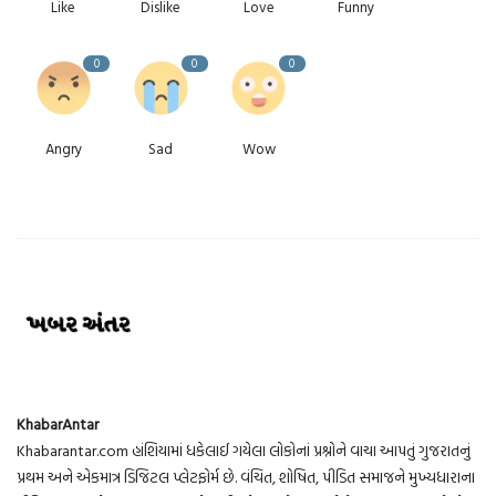
Like
Dislike
Love
Funny
0
0
0
Angry
Sad
Wow
KhabarAntar
Khabarantar.com હાંશિયામાં ધકેલાઈ ગયેલા લોકોનાં પ્રશ્નોને વાચા આપતું ગુજરાતનું
પ્રથમ અને એકમાત્ર ડિજિટલ પ્લેટફોર્મ છે. વંચિત, શોષિત, પીડિત સમાજને મુખ્યધારાના