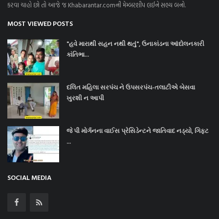
કરવા ચાહો છો તો આજે જ Khabarantar.comની મેમ્બરશીપ લઈને સભ્ય બનો.
MOST VIEWED POSTS
"હવે મારાથી સહન નથી થતું", ઉનાકાંડના આંદોલનકારી
કાંતિભા...
દલિત મહિલા સરપંચ ને ઉપસરપંચ-તલાટીએ બેસવા
ખુરશી ન આપી
જે પી મોર્ગનના વાઈસ પ્રેસિડેન્ટને જાતિવાદ નડ્યો, ગિફ્ટ
...
SOCIAL MEDIA