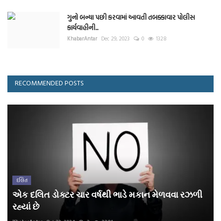
ગુનો બન્યા પછી કરવામાં આવતી તબક્કાવાર પોલીસ
કાર્યવાહીની...
KhabarAntar
Dec 29, 2023
0
1328
RECOMMENDED POSTS
દલિત
એક દલિત ડોક્ટર ચાર વર્ષથી ભાડે મકાન મેળવવા રઝળી
રહ્યાં છે