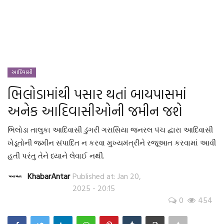
આદિવાસી
ઓબીસી
લઘુમતી
આદિવાસી
ભિલોડામાંથી પસાર થતાં બાયપાસમાં
સ્પેશ્યલ સ્ટોરી
અનેક આદિવાસીઓની જમીન જશે
વિચાર સાહિત્ય
ભિલોડા તાલુકા આદિવાસી ડુંગરી ગરાસિયા જનરલ પંચ દ્વારા આદિવાસી
ખેડૂતોની જમીન સંપાદિત ન કરવા મુખ્યમંત્રીને રજૂઆત કરવામાં આવી
બહુજનનાયક
હતી પરંતુ તેને ધ્યાને લેવાઈ નથી.
Language
KhabarAntar
Published at: Jan 20,
2025 - 20:15
ગુજરાતી
English
0
454