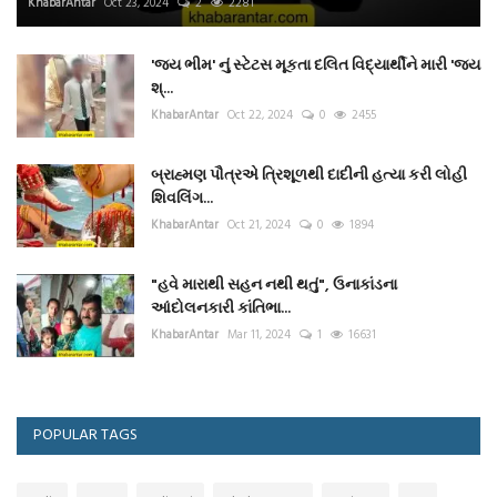
KhabarAntar
Oct 23, 2024
2
2281
'જય ભીમ' નું સ્ટેટસ મૂકતા દલિત વિદ્યાર્થીને મારી 'જય
શ્...
KhabarAntar
Oct 22, 2024
0
2455
બ્રાહ્મણ પૌત્રએ ત્રિશૂળથી દાદીની હત્યા કરી લોહી
શિવલિંગ...
KhabarAntar
Oct 21, 2024
0
1894
"હવે મારાથી સહન નથી થતું", ઉનાકાંડના
આંદોલનકારી કાંતિભા...
KhabarAntar
Mar 11, 2024
1
16631
POPULAR TAGS