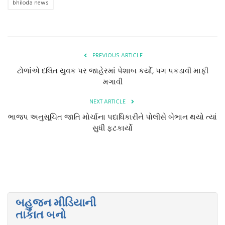
bhiloda news
PREVIOUS ARTICLE
ટોળાંએ દલિત યુવક પર જાહેરમાં પેશાબ કર્યો, પગ પકડાવી માફી
મગાવી
NEXT ARTICLE
ભાજપ અનુસૂચિત જાતિ મોર્ચાના પદાધિકારીને પોલીસે બેભાન થયો ત્યાં
સુધી ફટકાર્યો
બહુજન મીડિયાની
તાકાત બનો