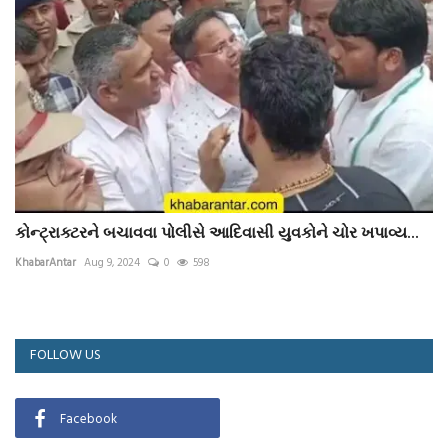
કોન્ટ્રાક્ટરને બચાવવા પોલીસે આદિવાસી યુવકોને ચોર ખપાવ્ય...
KhabarAntar
Aug 9, 2024
0
598
FOLLOW US
Facebook