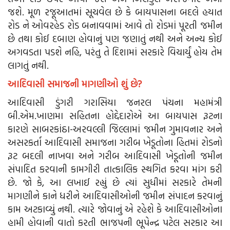
જશે. મૂળ રજૂઆતમાં સૂચવેલ છે કે બાયપાસના બદલે હયાત
રોડ ને ઓવરહેડ રોડ બનાવવામાં આવે તો રોડમાં પૂરતી જમીન
છે તથા કોઈ દબાણ હોવાનું પણ જણાતું નથી અને અન્ય કોઈ
અગવડતા પડશે નહિ, પરંતુ તે દિશામાં સરકારે વિચાર્યું હોય તેમ
લાગતું નથી.
આદિવાસી સમાજની માગણીઓ શું છે?
આદિવાસી ડુંગરી ગરાસિયા જનરલ પંચના મહામંત્રી
બી.એમ.ખાણમા સહિતના હોદ્દેદારોએ આ બાયપાસ રૂટના
કારણે સાબરકાંઠા-અરવલ્લી જિલ્લામાં જમીન ગુમાવનાર અને
અસરકર્તા આદિવાસી સમાજના ગરીબ ખેડૂતોના હિતમાં રોડનો
રૂટ બદલી નાખવા અને ગરીબ આદિવાસી ખેડૂતોની જમીન
સંપાદિત કરવાની કામગીરી તાત્કાલિક સ્થગિત કરવા માંગ કરી
છે. જો કે, આ લખાઈ રહ્યું છે ત્યાં સુધીમાં સરકારે તેમની
માગણીને કાને ધરીને આદિવાસીઓની જમીન સંપાદન કરવાનું
કામ અટકાવ્યું નથી. ત્યારે જોવાનું એ રહેશે કે આદિવાસીઓના
હામી હોવાની વાતો કરતી ભાજપની ભૂપેન્દ્ર પટેલ સરકાર આ