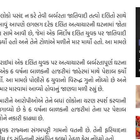
ોકો પસંદ ન કરે તેવી બર્બરતા જાતિવાદી તત્વો દલિતો સાથે
વું આપણે લગભગ દરેક દલિત અત્યાચારની ઘટનામાં જોતા
સામે આવી છે, જેમાં એક નિર્દોષ દલિત યુવક પર જાતિવાદી
ર્યો હતો અને તેને ટોળાંએ મળીને માર માર્યો હતો. આ મામલે
ુરાઈમાં એક દલિત યુવક પર અત્યાચારની બર્બરતાપૂર્ણ ઘટના
ક 6 વર્ષના બાળકની હાજરીમાં જાહેરમાં માથે પેશાબ કર્યો
ો. આ મામલે પોલીસે 6 યુવાનો વિરુદ્ધ ગુનો નોંધ્યો છે અને
ર મારવામાં આવ્યો હોવાનું જાણવા મળી રહ્યું છે.
ાર મારીને આરોપીઓએ તેને બધાં લોકોના ચરણ સ્પર્શ કરવાની
્યો છે કે 6 વર્ષના બાળકની હાજરીમાં તેના પર પેશાબ
ને નકારી કાઢ્યા છે.
ુવક રાજ્યના સંગમપટ્ટી ગામનો વતની છે. તેની ફરિયાદના
દંડ સંહિતાની સંબંધિત કલમો હેઠળ કેસ નોંધ્યો હતો.