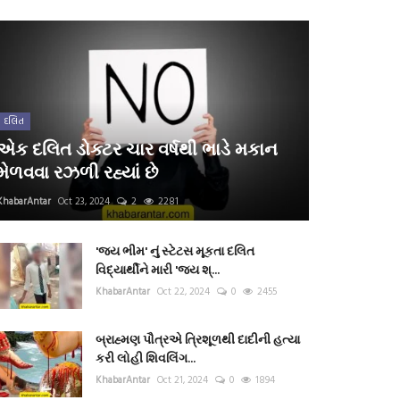
દલિત
એક દલિત ડોક્ટર ચાર વર્ષથી ભાડે મકાન
મેળવવા રઝળી રહ્યાં છે
KhabarAntar
Oct 23, 2024
2
2281
'જય ભીમ' નું સ્ટેટસ મૂકતા દલિત
વિદ્યાર્થીને મારી 'જય શ્...
KhabarAntar
Oct 22, 2024
0
2455
બ્રાહ્મણ પૌત્રએ ત્રિશૂળથી દાદીની હત્યા
કરી લોહી શિવલિંગ...
KhabarAntar
Oct 21, 2024
0
1894