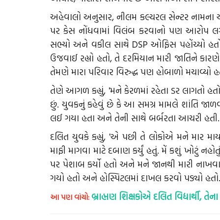
અહેવાલો અનુસાર, નીલમ કલ્ચરલ સેન્ટર નામ
પર કેસ નોંધવામાં વિલંબ કરવાનો પણ આરોપ લગા
સભ્યો અને વકીલ સાથે DSP ઓફિસ પહોંચ્યો હતો. પ
ઉજવાઈ રહ્યો હતો, તે દરમિયાન મારી જાતિને કારણે
તેમણે મારા પરિવાર વિરુદ્ધ પણ હોબાળો મચાવ્યો હત
તેણે આગળ કહ્યું, 'મને કેરળમાં રહેતા ડર લાગતો હત
છું. યુવકનું કહેવું છે કે આ સમગ્ર મામલે શાંતિ 
લઈ ગયા હતા અને તેની સાથે બર્બરતા આચરી હતી.
દલિત યુવકે કહ્યું, 'એ પછી તે લોકોએ મને માર મ
માફી માગવા માટે દબાણ કર્યું હતું. મેં કશું ખોટું 
પર પેશાબ કર્યો હતો અને મને જાનથી મારી નાખવ
ગયો હતો અને હોસ્પિટલમાં દાખલ કરવો પડ્યો હતો. 
બ્રાહ્મણ શિક્ષકોએ દલિત વિદ્યાર્થી, 
આ પણ વાંચો: