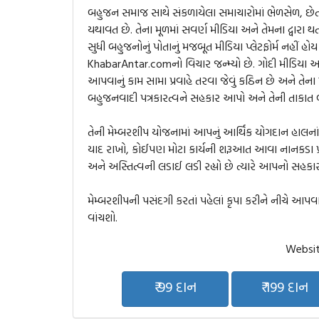
બહુજન સમાજ સાથે સંકળાયેલા સમાચારોમાં ભેળસેળ, છે
યથાવત છે. તેના મૂળમાં સવર્ણ મીડિયા અને તેમના દ્વારા થતા
સુધી બહુજનોનું પોતાનું મજબૂત મીડિયા પ્લેટફોર્મ નહીં
KhabarAntar.comનો વિચાર જન્મ્યો છે. ગોદી મીડિયા અને
આપવાનું કામ સામા પ્રવાહે તરવા જેવું કઠિન છે અને ત
બહુજનવાદી પત્રકારત્વને સહકાર આપો અને તેની તાકાત 
તેની મેમ્બરશીપ યોજનામાં આપનું આર્થિક યોગદાન હાલનાં ન
યાદ રાખો, કોઈપણ મોટા કાર્યની શરૂઆત આવા નાનકડા પ
અને અસ્તિત્વની લડાઈ લડી રહ્યો છે ત્યારે આપનો સહકાર
મેમ્બરશીપની પસંદગી કરતાં પહેલાં કૃપા કરીને નીચે આ
વાંચશો.
Websit
₹ 99 દાન
₹ 199 દાન