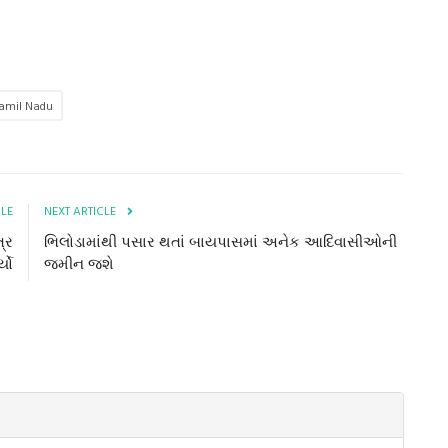
amil Nadu
CLE
NEXT ARTICLE
્ર
ભિલોડામાંથી પસાર થતાં બાયપાસમાં અનેક આદિવાસીઓની
્યો
જમીન જશે