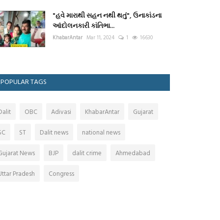
"હવે મારાથી સહન નથી થતું", ઉનાકાંડના
આંદોલનકારી કાંતિભા...
KhabarAntar
Mar 11, 2024
1
16630
POPULAR TAGS
Dalit
OBC
Adivasi
KhabarAntar
Gujarat
SC
ST
Dalit news
national news
Gujarat News
BJP
dalit crime
Ahmedabad
Uttar Pradesh
Congress