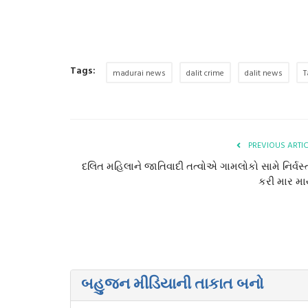
Tags:
madurai news
dalit crime
dalit news
T
PREVIOUS ARTI
દલિત મહિલાને જાતિવાદી તત્વોએ ગામલોકો સામે નિર્વસ્ત
કરી માર માર
બહુજન મીડિયાની તાકાત બનો