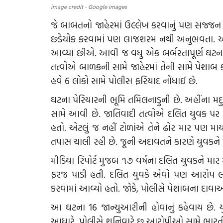
image credit - Google images
જે બાબતનો જાહેરમાં ઉલ્લેખ કરવાનું પણ સજ્જન લ
છડેચોક કરવામાં પણ લાજશરમ નથી અનુભવતા. આ
આવ્યા છીએ. આવી જ વધુ એક બર્બરતાપૂર્ણ ઘટના 
તત્વોએ બાળકની સામે જાહેરમાં તેની સામે પેશાબ ક
હવે 6 લોકો સામે પોલીસ ફરિયાદ નોંધાઈ છે.
ઘટના પેરિયારની ભૂમિ તમિલનાડુની છે. અહીંના મદ
સામે આવી છે. જાતિવાદી તત્વોએ દલિત યુવક પર એ
હતો. એટલું જ નહીં ટોળાંએ તેને ઢોર માર પણ માર્ય
તપાસ ચાલી રહી છે. જૂની અદાવતને કારણે યુવકને મા
મીડિયા રિપોર્ટ મુજબ ૧૭ વર્ષના દલિત યુવકને મ
ફરજ પાડી હતી. દલિત યુવકે એવો પણ આરોપ લગાવ
કરવામાં આવ્યો હતો. જોકે, પોલીસે પેશાબના દાવાઓ
આ ઘટના 16 જાન્યુઆરીની હોવાનું કહેવાય છે. ય
આધારે, પોલીસે શનિવારે છ આરોપીઓ સામે ભારતીય 