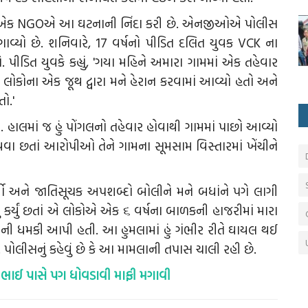
ના એક NGOએ આ ઘટનાની નિંદા કરી છે. એનજીઓએ પોલીસ
વ્યો છે. શનિવારે, 17 વર્ષનો પીડિત દલિત યુવક VCK ના
ીડિત યુવકે કહ્યું, 'ગયા મહિને અમારા ગામમાં એક તહેવાર
 લોકોના એક જૂથ દ્વારા મને હેરાન કરવામાં આવ્યો હતો અને
ો.'
ો. હાલમાં જ હું પોંગલનો તહેવાર હોવાથી ગામમાં પાછો આવ્યો
જાળવવા છતાં આરોપીઓ તેને ગામના સૂમસામ વિસ્તારમાં ખેંચીને
ાર્યો અને જાતિસૂચક અપશબ્દો બોલીને મને બધાંને પગે લાગી
નહોતું કર્યું છતાં એ લોકોએ એક ૬ વર્ષના બાળકની હાજરીમાં મારા
ાની ધમકી આપી હતી. આ હુમલામાં હું ગંભીર રીતે ઘાયલ થઈ
પોલીસનું કહેવું છે કે આ મામલાની તપાસ ચાલી રહી છે.
તેના ભાઈ પાસે પગ ધોવડાવી માફી મગાવી