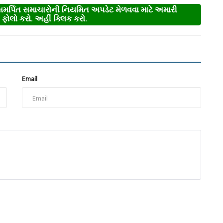
્પિત સમાચારોની નિયમિત અપડેટ મેળવવા માટે અમારી
ોલો કરો. અહીં ક્લિક કરો.
Email