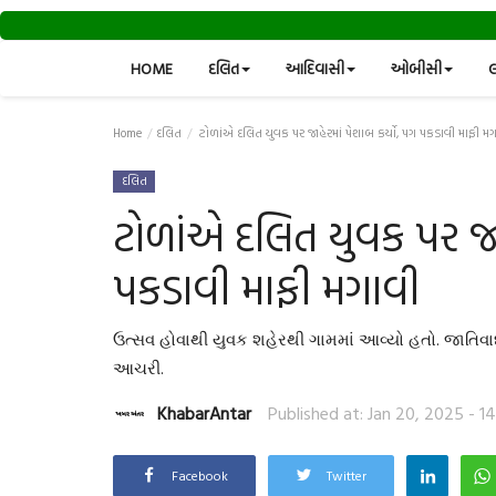
HOME
દલિત
આદિવાસી
ઓબીસી
લ
Home
દલિત
ટોળાંએ દલિત યુવક પર જાહેરમાં પેશાબ કર્યો, પગ પકડાવી માફી મ
દલિત
ટોળાંએ દલિત યુવક પર જાહ
પકડાવી માફી મગાવી
ઉત્સવ હોવાથી યુવક શહેરથી ગામમાં આવ્યો હતો. જાતિવાદ
આચરી.
KhabarAntar
Published at: Jan 20, 2025 - 14
Facebook
Twitter