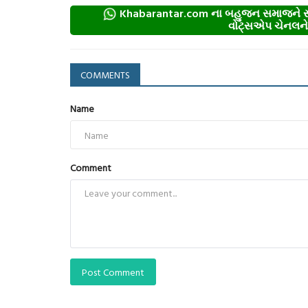
Khabarantar.com ના બહુજન સમાજને સમર
વોટ્સએપ ચેનલને ફ
COMMENTS
Name
Comment
Post Comment