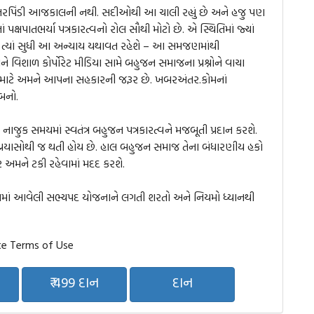
તરપિંડી આજકાલની નથી. સદીઓથી આ ચાલી રહ્યું છે અને હજુ પણ
ં પક્ષપાતભર્યા પત્રકારત્વનો રોલ સૌથી મોટો છે. એ સ્થિતિમાં જ્યાં
 હોય ત્યાં સુધી આ અન્યાય યથાવત રહેશે – આ સમજણમાંથી
 વિશાળ કોર્પોરેટ મીડિયા સામે બહુજન સમાજના પ્રશ્નોને વાચા
ેના માટે અમને આપના સહકારની જરૂર છે. ખબરઅંતર.કોમનાં
બનો.
ાજુક સમયમાં સ્વતંત્ર બહુજન પત્રકારત્વને મજબૂતી પ્રદાન કરશે.
્રયાસોથી જ થતી હોય છે. હાલ બહુજન સમાજ તેના બંધારણીય હકો
 અમને ટકી રહેવામાં મદદ કરશે.
પવામાં આવેલી સભ્યપદ યોજનાને લગતી શરતો અને નિયમો ધ્યાનથી
e Terms of Use
₹ 499 દાન
દાન