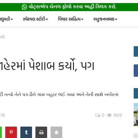
વોટ્સએપ ચેનલ ફોલો કરવા અહીં ક્લિક કરો.
ઘુમતી
સ્પેશ્યલ સ્ટોરી
વિચાર સાહિત્ય
બહુજનનાયક
ગાવી
ેરમાં પેશાબ કર્યો, પગ
ી તત્વો તેને પકડીને ગામ બહાર લઈ ગયા અને તેની સાથે બર્બરતા
:16
0
469