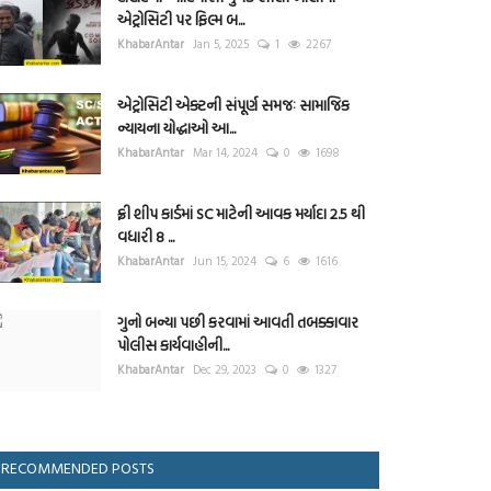
એટ્રોસિટી પર ફિલ્મ બ...
KhabarAntar
Jan 5, 2025
1
2267
એટ્રોસિટી એક્ટની સંપૂર્ણ સમજઃ સામાજિક
ન્યાયના યોદ્ધાઓ આ...
KhabarAntar
Mar 14, 2024
0
1698
ફ્રી શીપ કાર્ડમાં SC માટેની આવક મર્યાદા 2.5 થી
વધારી 8 ...
KhabarAntar
Jun 15, 2024
6
1616
ગુનો બન્યા પછી કરવામાં આવતી તબક્કાવાર
પોલીસ કાર્યવાહીની...
KhabarAntar
Dec 29, 2023
0
1327
RECOMMENDED POSTS