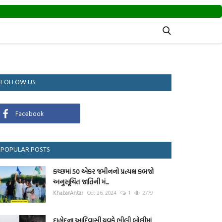
FOLLOW US
Facebook
POPULAR POSTS
કચ્છમાં 50 એકર જમીનનો પ્રત્યક્ષ કબજો
અનુસૂચિત જાતિની મં...
KhabarAntar
Oct 26, 2024
1
2779
દાહોદના આદિવાસી યુવકે ભીલી બોલીમાં