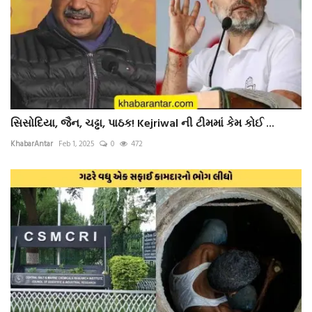
સિસોદિયા, જૈન, ચઢ્ઢા, પાઠક! Kejriwal ની ટીમમાં કેમ કોઈ ...
KhabarAntar
Feb 1, 2025
0
472