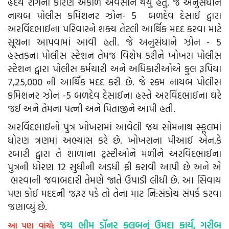
હૃદય રોગના કારણે અકાળે અવસાન થયુ હતું. જે અનુસંધાને
નાયબ પોલીસ કમિશનર ઝોન- 5 બળદેવ દેસાઈ દ્વારા
અરવિંદભાઈના પરિવારને શક્ય તેટલી આર્થિક મદદ કરવા માટે
સૂચના આપવામાં આવી હતી. જે અનુસંધાને ઝોન - 5
હસ્તકના પોલીસ સ્ટેશન તેમજ વિશેષ કરીને ખોખરા પોલીસ
સ્ટેશન દ્વારા પોલીસ કર્મચારી અને અધિકારીઓએ કુલ રૂપિયા
7,25,000 ની આર્થિક મદદ કરી છે. જે રકમ નાયબ પોલીસ
કમિશનર ઝોન -5 બળદેવ દેસાઈના હસ્તે અરવિંદભાઈના ઘરે
જઈ અને તેમના પત્ની અને પિતાજીને આપી હતી.
અરવિંદભાઈનો પુત્ર ખોખરામાં આવેલી જય સોમનાથ સ્કૂલમાં
ધોરણ ત્રણમાં અભ્યાસ કરે છે. ખોખરાના પીઆઈ એન.કે
રબારી દ્વારા તે શાળાના ટ્રસ્ટીઓને મળીને અરવિંદભાઈના
પુત્રની ધોરણ 12 સુધીની અડધી ફી કરાવી આપી છે અને એ
ભરવાની જવાબદારી તેમણે જાતે ઉપાડી લીધી છે. આ સિવાય
પણ કોઈ મદદની જરૂર પડે તો તેના માટ નિ:સંકોચ સંપર્ક કરવા
જણાવ્યું છે.
જય ભીમ ડૉનર ક્લબનું ઉમદા કાર્ય, ગરીબ
આ પણ વાંચો: