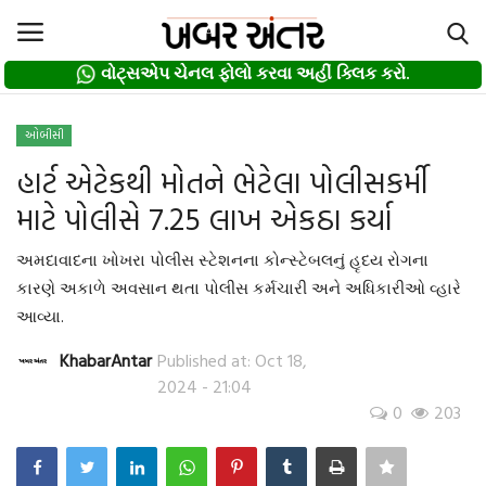
વોટ્સએપ ચેનલ ફોલો કરવા અહીં ક્લિક કરો.
વોટ્સએપ ચેનલ ફોલો કરવા અહીં ક્લિક કરો.
Login
Register
ઓબીસી
હાર્ટ એટેકથી મોતને ભેટેલા પોલીસકર્મી
Home
માટે પોલીસે 7.25 લાખ એકઠા કર્યા
દલિત
અમદાવાદના ખોખરા પોલીસ સ્ટેશનના કોન્સ્ટેબલનું હૃદય રોગના
કારણે અકાળે અવસાન થતા પોલીસ કર્મચારી અને અધિકારીઓ વ્હારે
About us
આવ્યા.
Contact
KhabarAntar
Published at: Oct 18,
2024 - 21:04
0
203
Privacy Policy
Gallery