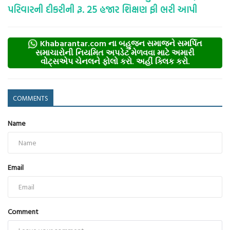
પરિવારની દીકરીની રૂ. 25 હજાર શિક્ષણ ફી ભરી આપી
Khabarantar.com ના બહુજન સમાજને સમર્પિત
સમાચારોની નિયમિત અપડેટ મેળવવા માટે અમારી
વોટ્સએપ ચેનલને ફોલો કરો. અહીં ક્લિક કરો.
COMMENTS
Name
Email
Comment