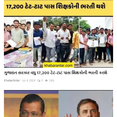
ગુજરાત સરકાર વધુ 17,200 ટેટ-ટાટ પાસ શિક્ષકોની ભરતી કરશે
KhabarAntar
Jul 4, 2024
0
286