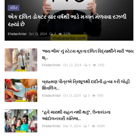
દલિત
એક દલિત ડોક્ટર ચાર વર્ષથી ભાડે મકાન મેળવવા રઝળી
રહ્યાં છે
KhabarAntar
Oct 23, 2024
2
2279
'જય ભીમ' નું સ્ટેટસ મૂકતા દલિત વિદ્યાર્થીને મારી 'જય
શ્...
KhabarAntar
Oct 22, 2024
0
2453
બ્રાહ્મણ પૌત્રએ ત્રિશૂળથી દાદીની હત્યા કરી લોહી
શિવલિંગ...
KhabarAntar
Oct 21, 2024
0
1893
"હવે મારાથી સહન નથી થતું", ઉનાકાંડના
આંદોલનકારી કાંતિભા...
KhabarAntar
Mar 11, 2024
1
16630