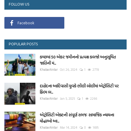
FOLLOW US
Facebook
POPULAR POSTS
કચ્છમાં 50 એકર જમીનનો પ્રત્યક્ષ કબજો અનુસૂચિત
જાતિની મં...
KhabarAntar
Oct 26, 2024
1
2778
દાહોદના આદિવાસી યુવકે ભીલી બોલીમાં એટ્રોસિટી પર
ફિલ્મ બ...
KhabarAntar
Jan 5, 2025
1
2266
એટ્રોસિટી એક્ટની સંપૂર્ણ સમજઃ સામાજિક ન્યાયના
યોદ્ધાઓ આ...
KhabarAntar
Mar 14, 2024
0
1695