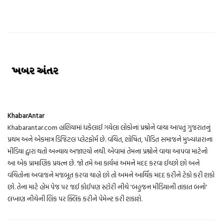
KhabarAntar
Khabarantar.com હાંશિયામાં ધકેલાઈ ગયેલા લોકોનાં પ્રશ્નોને વાચા આપતું ગુજરાતનું
પ્રથમ અને એકમાત્ર ડિજિટલ પ્લેટફોર્મ છે. વંચિત, શોષિત, પીડિત સમાજને મુખ્યધારાના
મીડિયા દ્વારા થતો અન્યાય અજાણ્યો નથી. એવામાં તેમના પ્રશ્નોને વાચા આપવા માટેનો
આ એક પ્રામાણિક પ્રયત્ન છે. જો તમે આ કાર્યમાં અમને મદદ કરવા ઈચ્છો છો અને
વંચિતોના અવાજને મજબૂત કરવા ચાહો છો તો અમને આર્થિક મદદ કરીને ટેકો કરી શકો
છો. તેના માટે હોમ પેજ પર જઈ કોઈપણ સ્ટોરી નીચે 'બહુજન મીડિયાની તાકાત બનો'
લખાણ નીચેની લિંક પર ક્લિક કરીને પેમેન્ટ કરી શકાશે.