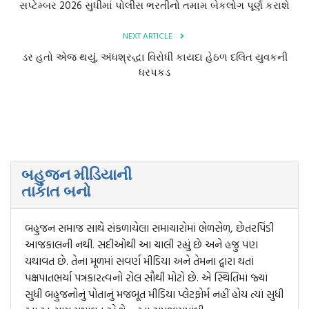
સપ્ટેમ્બર 2026 સુધીમાં પોલીસ ભરતીનો તમામ બેકલોગ પૂર્ણ કરાશે
NEXT ARTICLE
ડર હતો એજ થયું, અંધશ્રદ્ધા વિરોધી કાયદા હેઠળ દલિત યુવકની
ધરપકડ
બહુજન મીડિયાની
તાકાત બનો
બહુજન સમાજ સાથે સંકળાયેલા સમાચારોમાં ભેળસેળ, છેતરપિંડી
આજકાલની નથી. સદીઓથી આ ચાલી રહ્યું છે અને હજુ પણ
યથાવત છે. તેના મૂળમાં સવર્ણ મીડિયા અને તેમના દ્વારા થતાં
પક્ષપાતભર્યા પત્રકારત્વનો રોલ સૌથી મોટો છે. એ સ્થિતિમાં જ્યાં
સુધી બહુજનોનું પોતાનું મજબૂત મીડિયા પ્લેટફોર્મ નહીં હોય ત્યાં સુધી