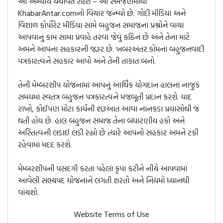
આ અન્યાય યથાવત રહેશે – આ સમજણમાંથી
KhabarAntar.comનો વિચાર જન્મ્યો છે. ગોદી મીડિયા અને
વિશાળ કોર્પોરેટ મીડિયા સામે બહુજન સમાજના પ્રશ્નોને વાચા
આપવાનું કામ સામા પ્રવાહે તરવા જેવું કઠિન છે અને તેના માટે
અમને આપના સહકારની જરૂર છે. ખબરઅંતર.કોમનાં બહુજનવાદી
પત્રકારત્વને સહકાર આપો અને તેની તાકાત બનો.
તેની મેમ્બરશીપ યોજનામાં આપનું આર્થિક યોગદાન હાલનાં નાજુક
સમયમાં સ્વતંત્ર બહુજન પત્રકારત્વને મજબૂતી પ્રદાન કરશે. યાદ
રાખો, કોઈપણ મોટા કાર્યની શરૂઆત આવા નાનકડા પ્રયાસોથી જ
થતી હોય છે. હાલ બહુજન સમાજ તેના બંધારણીય હકો અને
અસ્તિત્વની લડાઈ લડી રહ્યો છે ત્યારે આપનો સહકાર અમને ટકી
રહેવામાં મદદ કરશે.
મેમ્બરશીપની પસંદગી કરતાં પહેલાં કૃપા કરીને નીચે આપવામાં
આવેલી સભ્યપદ યોજનાને લગતી શરતો અને નિયમો ધ્યાનથી
વાંચશો.
Website Terms of Use