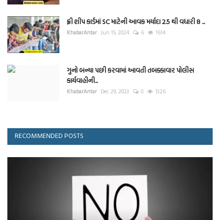
ફ્રી શીપ કાર્ડમાં SC માટેની આવક મર્યાદા 2.5 થી વધારી 8 ...
KhabarAntar
Jun 15, 2024
6
1614
ગુનો બન્યા પછી કરવામાં આવતી તબક્કાવાર પોલીસ
કાર્યવાહીની...
KhabarAntar
Dec 29, 2023
0
1326
RECOMMENDED POSTS