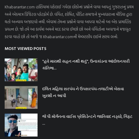
Khabarantar.com હાંશિયામાં ધકેલાઈ ગયેલા લોકોનાં પ્રશ્નોને વાચા આપતું ગુજરાતનું પ્રથમ
અને એકમાત્ર ડિજિટલ પ્લેટફોર્મ છે. વંચિત, શોષિત, પીડિત સમાજને મુખ્યધારાના મીડિયા દ્વારા
થતો અન્યાય અજાણ્યો નથી. એવામાં તેમના પ્રશ્નોને વાચા આપવા માટેનો આ એક પ્રામાણિક
પ્રયત્ન છે. જો તમે આ કાર્યમાં અમને મદદ કરવા ઈચ્છો છો અને વંચિતોના અવાજને મજબૂત
કરવા ચાહો છો તો આજે જ Khabarantar.comની મેમ્બરશીપ લઈને સભ્ય બનો.
MOST VIEWED POSTS
"હવે મારાથી સહન નથી થતું", ઉનાકાંડના આંદોલનકારી
કાંતિભા...
દલિત મહિલા સરપંચ ને ઉપસરપંચ-તલાટીએ બેસવા
ખુરશી ન આપી
જે પી મોર્ગનના વાઈસ પ્રેસિડેન્ટને જાતિવાદ નડ્યો, ગિફ્ટ
...