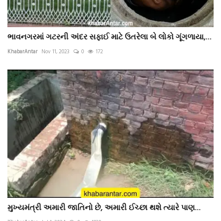
ભાવનગરમાં ગટરની અંદર સફાઈ માટે ઉતરેલા બે લોકો ગૂંગળાયા,...
KhabarAntar
Nov 11, 2023
0
172
મુખ્યમંત્રી અમારી જાતિનો છે, અમારી ઈચ્છા થશે ત્યારે પાણ...