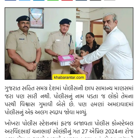
આદિવાસી
ઓબીસી
લઘુમતી
સ્પેશ્યલ સ્ટોરી
વિચાર સાહિત્ય
ગુજરાત સહિત સમગ્ર દેશમાં પોલીસની છાપ સામાન્ય માણસમાં
બહુજનનાયક
જરા પણ સારી નથી. પોલીસનું નામ પડતા જ લોકો તેમના
પરથી વિશ્વાસ ગુમાવી બેસે છે. પણ હમણાં અમદાવાદમાં
Language
પોલીસનું એક અલગ સ્વરૂપ જોવા મળ્યું.
ગુજરાતી
English
ખોખરા પોલીસ સ્ટેશનમાં ફરજ બજાવતા પોલીસ કોન્સ્ટેબલ
અરવિંદભાઈ ચનાભાઈ સોલંકીનું ગત 27 એપ્રિલ 2024ના રોજ