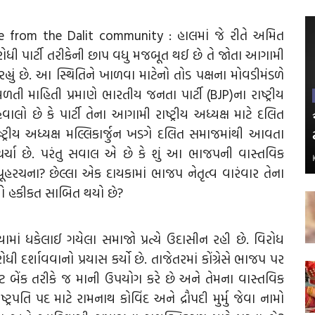
e from the Dalit community : હાલમાં જે રીતે અમિત
ધી પાર્ટી તરીકેની છાપ વધુ મજબૂત થઈ છે તે જોતા આગામી
હ્યું છે. આ સ્થિતિને ખાળવા માટેનો તોડ પક્ષના મોવડીમંડળે
. મળતી માહિતી પ્રમાણે ભારતીય જનતા પાર્ટી (BJP)ના રાષ્ટ્રીય
 છે કે પાર્ટી તેના આગામી રાષ્ટ્રીય અધ્યક્ષ માટે દલિત
ાષ્ટ્રીય અધ્યક્ષ મલ્લિકાર્જુન ખડગે દલિત સમાજમાંથી આવતા
્ચા છે. પરંતુ સવાલ એ છે કે શું આ ભાજપની વાસ્તવિક
યૂહરચના? છેલ્લા એક દાયકામાં ભાજપ નેતૃત્વ વારંવાર તેના
ો હકીકત સાબિત થયો છે?
ાં ધકેલાઈ ગયેલા સમાજો પ્રત્યે ઉદાસીન રહી છે. વિરોધ
ોધી દર્શાવવાનો પ્રયાસ કર્યો છે. તાજેતરમાં કોંગ્રેસે ભાજપ પર
ટ બેંક તરીકે જ માની ઉપયોગ કરે છે અને તેમના વાસ્તવિક
ટ્રપતિ પદ માટે રામનાથ કોવિંદ અને દ્રૌપદી મુર્મુ જેવા નામો