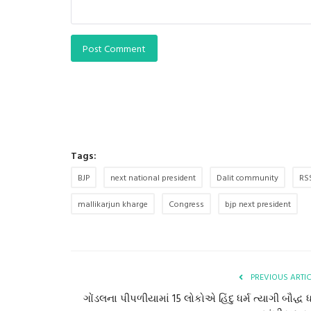
Post Comment
Tags:
BJP
next national president
Dalit community
RS
mallikarjun kharge
Congress
bjp next president
PREVIOUS ARTI
ગોંડલના પીપળીયામાં 15 લોકોએ હિંદુ ધર્મ ત્યાગી બૌદ્ધ ધ