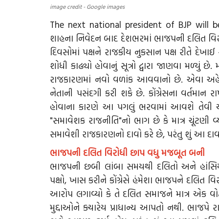
image credit - Google images
The next national president of BJP will b
શાહના નિવેદન બાદ દેશભરમાં ભાજપની દલિત વિરો
દિવસોમાં પક્ષને રાજકીય નુકસાન પક્ષ રીતે દેખાઈ ર
શોધી કાઢ્યો હોવાનું સૂત્રો દ્વારા જાણવા મળ્યું છે
રાજકારણમાં નવો વળાંક આવવાનો છે. એવા અહેવાલો
નેતાની પસંદગી કરી શકે છે. કોંગ્રેસના વર્તમાન ર
હોવાના કારણે આ પગલું ભરવામાં આવશે તેવી ચર
"સમાવેશક રાજનીતિ"નો ભાગ છે કે માત્ર ચૂંટણી વ્
સમાવેશી રાજકારણનો દાવો કરે છે, પરંતુ શું
આ દાવ
ભાજપની દલિત વિરોધી છાપ વધુ મજબૂત બની
ભાજપની છબી લાંબા સમયથી દલિતો અને હાંસિયામ
પક્ષો, ખાસ કરીને કોંગ્રેસે હંમેશા ભાજપને દલિત વિર
આરોપ લગાવ્યો કે તે દલિત સમાજને માત્ર એક વો
મુદ્દાઓને ક્યારેય પ્રાધાન્ય આપતો નથી. ભાજપે રાષ્