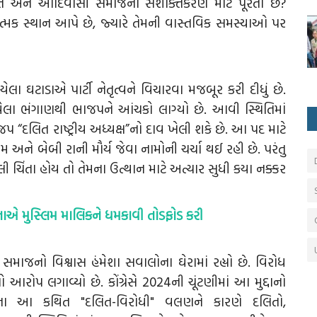
િત અને આદિવાસી સમાજના સશક્તિકરણ માટે પૂરતા છે?
ીકાત્મક સ્થાન આપે છે, જ્યારે તેમની વાસ્તવિક સમસ્યાઓ પર
ા ઘટાડાએ પાર્ટી નેતૃત્વને વિચારવા મજબૂર કરી દીધું છે.
રાયેલા ભંગાણથી ભાજપને આંચકો લાગ્યો છે. આવી સ્થિતિમાં
“દલિત રાષ્ટ્રીય અધ્યક્ષ”નો દાવ ખેલી શકે છે. આ પદ માટે
 અને બેબી રાની મૌર્ય જેવા નામોની ચર્ચા થઈ રહી છે. પરંતુ
ચિંતા હોય તો તેમના ઉત્થાન માટે અત્યાર સુધી
કયા નક્કર
ેતાએ મુસ્લિમ માલિકને ધમકાવી તોડફોડ કરી
ો વિશ્વાસ હંમેશા સવાલોના ઘેરામાં રહ્યો છે. વિરોધ
પ લગાવ્યો છે. કોંગ્રેસે 2024ની ચૂંટણીમાં આ મુદ્દાનો
પના આ કથિત "દલિત-વિરોધી" વલણને કારણે દલિતો,