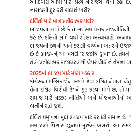
આદિવાસીઓમાં પાર્ટી પ્રત્યે નારાજગી વધી રહી છે
નારાજગી દૂર કરી શકાશે ખરી?
દલિતો માટે માત્ર પ્રતીકાત્મક પદો?
ભાજપનો દાવો છે કે તે સર્વસમાવેશક રાજનીતિની ત
કહે છે. દલિતો સામે વધી રહેલા અત્યાચારો, અનામત
ભાજપની કથની અને કરણી વચ્ચેના અંતરને ઉજાગર
છે કે ભાજપનું આ પગલું “રાજકીય ડ્રામા” છે. તેમનુ
તેણે પ્રતીકાત્મક રાજકારણથી ઉપર ઊઠીને તેમના અધિ
2025માં ભાજપ માટે મોટો પડકાર
કોંગ્રેસના મલ્લિકાર્જુન ખડગે જેવા દલિત નેતાના ન
તેના દલિત વિરોધી ટેગને દૂર કરવા માંગે છે, તો મા
સમાજ માટે નક્કર નીતિઓ અને યોજનાઓનો અમલ 
બનીને રહી જશે.
દલિત પ્રમુખનો મુદ્દો ભાજપ માટે કસોટી સમાન છે
સમાજનો વિશ્વાસ જીતવો મુશ્કેલ બનશે. આ સમય