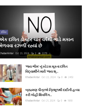
દલિત
એક દલિત ડોક્ટર ચાર વર્ષથી ભાડે મકાન
મેળવવા રઝળી રહ્યાં છે
KhabarAntar
Oct 23, 2024
2
2279
'જય ભીમ' નું સ્ટેટસ મૂકતા દલિત
વિદ્યાર્થીને મારી 'જય શ્...
KhabarAntar
Oct 22, 2024
0
2453
બ્રાહ્મણ પૌત્રએ ત્રિશૂળથી દાદીની હત્યા
કરી લોહી શિવલિંગ...
KhabarAntar
Oct 21, 2024
0
1893