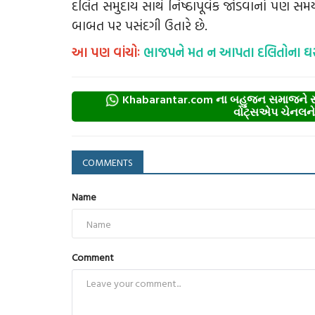
દલિત સમુદાય સાથે નિષ્ઠાપૂર્વક જોડવાનો પણ સમય છ
બાબત પર પસંદગી ઉતારે છે.
આ પણ વાંચોઃ
ભાજપને મત ન આપતા દલિતોના ઘર સ
Khabarantar.com ના બહુજન સમાજને સમર
વોટ્સએપ ચેનલને ફ
COMMENTS
Name
Comment