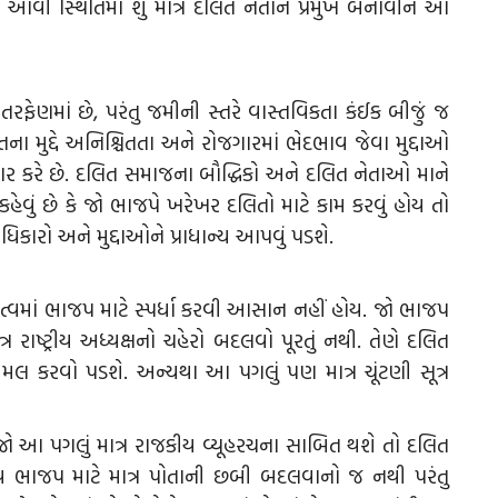
. આવી સ્થિતિમાં શું માત્ર દલિત નેતાને પ્રમુખ બનાવીને આ
રફેણમાં છે, પરંતુ જમીની સ્તરે વાસ્તવિકતા કંઈક બીજું જ
ના મુદ્દે અનિશ્ચિતતા અને રોજગારમાં ભેદભાવ જેવા મુદ્દાઓ
 કરે છે. દલિત સમાજના બૌદ્ધિકો અને દલિત નેતાઓ માને
ં કહેવું છે કે જો ભાજપે ખરેખર દલિતો માટે કામ કરવું હોય તો
કારો અને મુદ્દાઓને પ્રાધાન્ય આપવું પડશે.
ેતૃત્વમાં ભાજપ માટે સ્પર્ધા કરવી આસાન નહીં હોય. જો ભાજપ
ત્ર રાષ્ટ્રીય અધ્યક્ષનો ચહેરો બદલવો પૂરતું નથી. તેણે દલિત
કરવો પડશે. અન્યથા આ પગલું પણ માત્ર ચૂંટણી સૂત્ર
. જો આ પગલું માત્ર રાજકીય વ્યૂહરચના સાબિત થશે તો દલિત
 ભાજપ માટે માત્ર પોતાની છબી બદલવાનો જ નથી પરંતુ