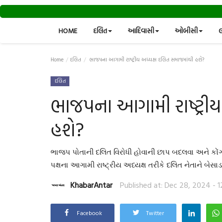
HOME
દલિત
આદિવાસી
ઓબીસી
લ
Home
દલિત
ભાજપના આગામી રાષ્ટ્રીય અધ્યક્ષ દલિત સમાજમાંથી હશે?
દલિત
ભાજપના આગામી રાષ્ટ્રીય
હશે?
ભાજપ પોતાની દલિત વિરોધી હોવાની છાપ બદલવા અને કોંગ્રે
પક્ષના આગામી રાષ્ટ્રીય અધ્યક્ષ તરીકે દલિત નેતાને બેસાડ
KhabarAntar
Published at: Dec 28, 2024 - 1
Facebook
Twitter