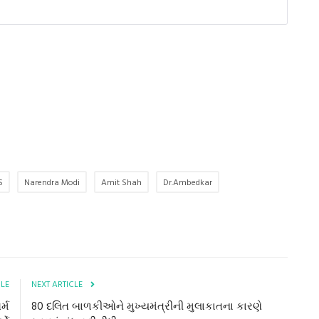
S
Narendra Modi
Amit Shah
Dr.Ambedkar
CLE
NEXT ARTICLE
ર્મ
80 દલિત બાળકીઓને મુખ્યમંત્રીની મુલાકાતના કારણે