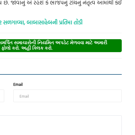
ે. જોવાનું એ રહેશે કે ભાજપનું ટોચનું નેતૃત્વ આમાંથી કઈ
ળગાવ્યા, બાબાસાહેબની પ્રતિમા તોડી
્પિત સમાચારોની નિયમિત અપડેટ મેળવવા માટે અમારી
ોલો કરો. અહીં ક્લિક કરો.
Email