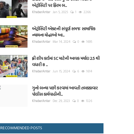
એટ્રોસિટી પર ફિલ્મ બ...
KhabarAntar
Jan 5, 2025
1
2266
એટ્રોસિટી એક્ટની સંપૂર્ણ સમજઃ સામાજિક
ન્યાયના યોદ્ધાઓ આ...
KhabarAntar
Mar 14, 2024
0
1695
ફ્રી શીપ કાર્ડમાં SC માટેની આવક મર્યાદા 2.5 થી
વધારી 8 ...
KhabarAntar
Jun 15, 2024
6
1614
ગુનો બન્યા પછી કરવામાં આવતી તબક્કાવાર
પોલીસ કાર્યવાહીની...
KhabarAntar
Dec 29, 2023
0
1326
RECOMMENDED POSTS