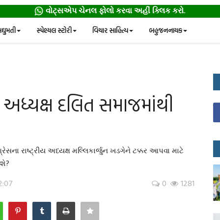
વોટ્સએપ ચેનલ ફોલો કરવા અહીં ક્લિક કરો.
ઘુમતી
સ્પેશ્યલ સ્ટોરી
વિચાર સાહિત્ય
બહુજનનાયક
 અધ્યક્ષ દલિત સમાજમાંથી
સના રાષ્ટ્રીય અધ્યક્ષ મલ્લિકાર્જુન ખડગેને ટક્કર આપવા માટે
શે?
2:07
0
1281