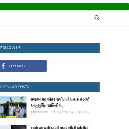
FOLLOW US
Facebook
POPULAR POSTS
કચ્છમાં 50 એકર જમીનનો પ્રત્યક્ષ કબજો
અનુસૂચિત જાતિની મં...
KhabarAntar
Oct 26, 2024
1
2778
દાહોદના આદિવાસી યુવકે ભીલી બોલીમાં