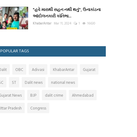
"હવે મારાથી સહન નથી થતું", ઉનાકાંડના
આંદોલનકારી કાંતિભા...
KhabarAntar
Mar 11, 2024
1
16630
POPULAR TAGS
Dalit
OBC
Adivasi
KhabarAntar
Gujarat
SC
ST
Dalit news
national news
Gujarat News
BJP
dalit crime
Ahmedabad
Uttar Pradesh
Congress