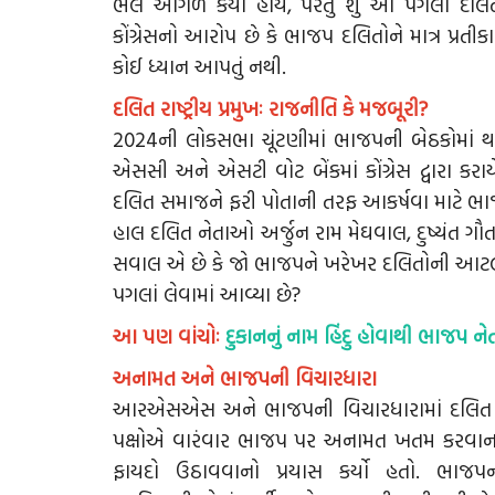
ભલે આગળ કર્યા હોય, પરંતુ શું આ પગલાં દલ
કોંગ્રેસનો આરોપ છે કે ભાજપ દલિતોને માત્ર પ્રત
કોઈ ધ્યાન આપતું નથી.
દલિત રાષ્ટ્રીય પ્રમુખઃ રાજનીતિ કે મજબૂરી?
2024ની લોકસભા ચૂંટણીમાં ભાજપની બેઠકોમાં થયેલ
એસસી અને એસટી વોટ બેંકમાં કોંગ્રેસ દ્વારા ક
દલિત સમાજને ફરી પોતાની તરફ આકર્ષવા માટે ભાજપ 
હાલ દલિત નેતાઓ અર્જુન રામ મેઘવાલ, દુષ્યંત ગૌતમ
સવાલ એ છે કે જો ભાજપને ખરેખર દલિતોની આટલી 
પગલાં લેવામાં આવ્યા છે?
આ પણ વાંચોઃ
દુકાનનું નામ હિંદુ હોવાથી ભાજપ ન
અનામત અને ભાજપની વિચારધારા
આરએસએસ અને ભાજપની વિચારધારામાં દલિત સમાજન
પક્ષોએ વારંવાર ભાજપ પર અનામત ખતમ કરવાનો આરો
ફાયદો ઉઠાવવાનો પ્રયાસ કર્યો હતો. ભાજ