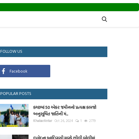
FOLLOW US
Facebook
POPULAR POSTS
કચ્છમાં 50 એકર જમીનનો પ્રત્યક્ષ કબજો
અનુસૂચિત જાતિની મં...
KhabarAntar
Oct 26, 2024
1
2779
દાહોદના આદિવાસી યુવકે ભીલી બોલીમાં