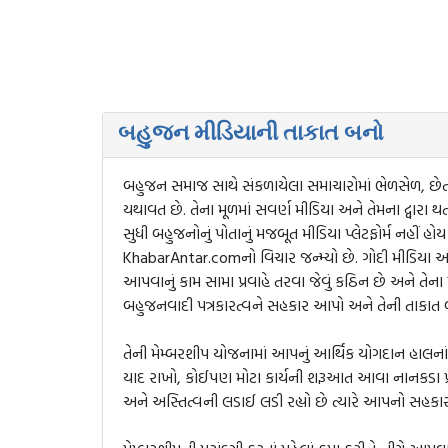
બહુજન મીડિયાની તાકાત બનો
બહુજન સમાજ સાથે સંકળાયેલા સમાચારોમાં ભેળસેળ, છે
યથાવત છે. તેના મૂળમાં સવર્ણ મીડિયા અને તેમના દ્વારા થતા
સુધી બહુજનોનું પોતાનું મજબૂત મીડિયા પ્લેટફોર્મ નહીં
KhabarAntar.comનો વિચાર જન્મ્યો છે. ગોદી મીડિયા અને
આપવાનું કામ સામા પ્રવાહે તરવા જેવું કઠિન છે અને ત
બહુજનવાદી પત્રકારત્વને સહકાર આપો અને તેની તાકાત 
તેની મેમ્બરશીપ યોજનામાં આપનું આર્થિક યોગદાન હાલનાં ન
યાદ રાખો, કોઈપણ મોટા કાર્યની શરૂઆત આવા નાનકડા પ
અને અસ્તિત્વની લડાઈ લડી રહ્યો છે ત્યારે આપનો સહકાર