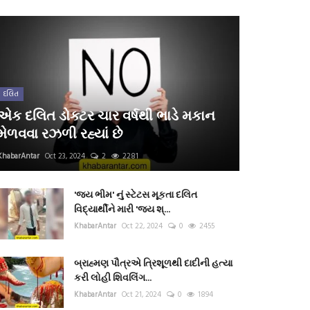
દલિત
એક દલિત ડોક્ટર ચાર વર્ષથી ભાડે મકાન
મેળવવા રઝળી રહ્યાં છે
KhabarAntar
Oct 23, 2024
2
2281
'જય ભીમ' નું સ્ટેટસ મૂકતા દલિત
વિદ્યાર્થીને મારી 'જય શ્...
KhabarAntar
Oct 22, 2024
0
2455
બ્રાહ્મણ પૌત્રએ ત્રિશૂળથી દાદીની હત્યા
કરી લોહી શિવલિંગ...
KhabarAntar
Oct 21, 2024
0
1894