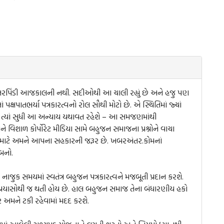
તરપિંડી આજકાલની નથી. સદીઓથી આ ચાલી રહ્યું છે અને હજુ પણ
ં પક્ષપાતભર્યા પત્રકારત્વનો રોલ સૌથી મોટો છે. એ સ્થિતિમાં જ્યાં
 હોય ત્યાં સુધી આ અન્યાય યથાવત રહેશે – આ સમજણમાંથી
 વિશાળ કોર્પોરેટ મીડિયા સામે બહુજન સમાજના પ્રશ્નોને વાચા
ેના માટે અમને આપના સહકારની જરૂર છે. ખબરઅંતર.કોમનાં
બનો.
ાજુક સમયમાં સ્વતંત્ર બહુજન પત્રકારત્વને મજબૂતી પ્રદાન કરશે.
્રયાસોથી જ થતી હોય છે. હાલ બહુજન સમાજ તેના બંધારણીય હકો
 અમને ટકી રહેવામાં મદદ કરશે.