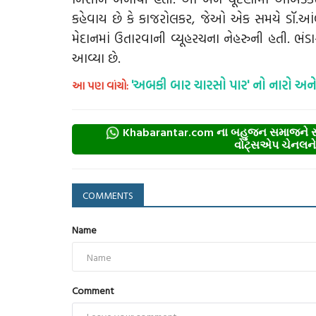
કહેવાય છે કે કાજરોલકર, જેઓ એક સમયે ડૉ.આં
મેદાનમાં ઉતારવાની વ્યૂહરચના નેહરુની હતી. ભ
આવ્યા છે.
'અબકી બાર ચારસો પાર' નો નારો અન
આ પણ વાંચો:
Khabarantar.com ના બહુજન સમાજને સમર
વોટ્સએપ ચેનલને ફ
COMMENTS
Name
Comment