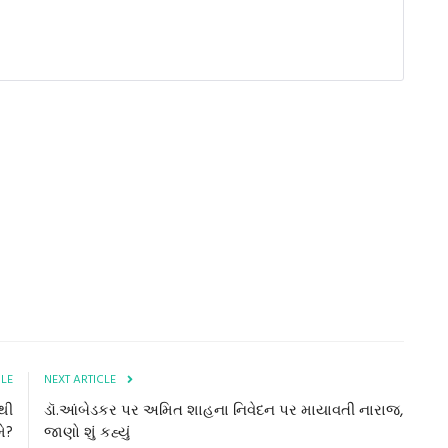
CLE
NEXT ARTICLE
થી
ડૉ.આંબેડકર પર અમિત શાહના નિવેદન પર માયાવતી નારાજ,
ે?
જાણો શું કહ્યું