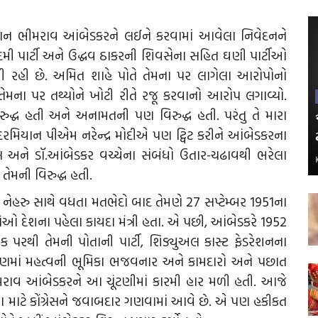
મિયાન ભીમરાવ આંબેડકરને લઈને કરવામાં આવેલા નિવેદનને
દમી પાર્ટી અને ઉદ્ધવ ઠાકરની શિવસેના સહિત ઘણી પાર્ટીઓ
રહી છે. અમિત શાહે પોતે તેમના પર લાગેલા આરોપોનો
તેમના પર તથ્યોને ખોટી રીતે રજૂ કરવાનો આરોપ લગાવ્યો.
 વિરુદ્ધ હતી અને અનામતની પણ વિરુદ્ધ હતી. પરંતુ તે મારા
રમિયાન પીએમ નરેન્દ્ર મોદીએ પણ ટ્વિટ કરીને આંબેડકરના
સ અને ડૉ.આંબેડકર વચ્ચેના સંબંધો ઉતાર-ચઢાવથી ભરેલા
તેમની વિરુદ્ધ હતી.
ે નેહરુ સાથે વધતા મતભેદો બાદ તેમણે 27 સપ્ટેમ્બર 1951ના
ં. તેઓ દેશના પહેલા કાયદા મંત્રી હતા. એ પછી, આંબેડકરે 1952
ેઠક પરથી તેમની પોતાની પાર્ટી, શિડ્યુઅલ કાસ્ટ ફેડરેશનના
્માણમાં મહત્વની ભૂમિકા ભજવનાર અને કામદારો અને પછાત
ભીમરાવ આંબેડકરને આ ચૂંટણીમાં કારમી હાર મળી હતી. આજે
ા માટે કોંગ્રેસને જવાબદાર ગણવામાં આવે છે. એ પણ હકીકત