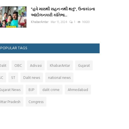
"હવે મારાથી સહન નથી થતું", ઉનાકાંડના
આંદોલનકારી કાંતિભા...
KhabarAntar
Mar 11, 2024
1
16630
POPULAR TAGS
Dalit
OBC
Adivasi
KhabarAntar
Gujarat
SC
ST
Dalit news
national news
Gujarat News
BJP
dalit crime
Ahmedabad
Uttar Pradesh
Congress