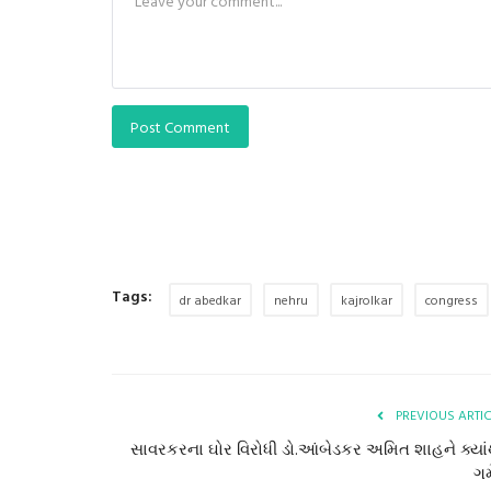
Post Comment
Tags:
dr abedkar
nehru
kajrolkar
congress
PREVIOUS ARTI
સાવરકરના ઘોર વિરોધી ડો.આંબેડકર અમિત શાહને ક્યાં
ગમ