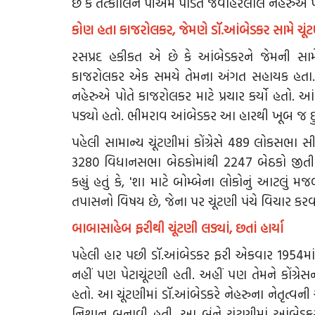
છે કે તત્કાલિન પીએમ પંડિત જવાહરલાલ નેહરુએ પોતે
કોણ હતા કાજરોલકર, જેમણે ડૉ.આંબેડકર સામે ચૂં
રસપ્રદ હકીકત એ છે કે આંબેડકરને જેમની સા
કાજરોલકર એક સમયે તેમના અંગત સહાયક હતા. કોં
નહેરુએ પોતે કાજરોલકર માટે પ્રચાર કર્યો હતો.
પડ્યો હતો. ભીમરાવ આંબેડકર આ હારથી ખૂબ જ દુ
પહેલી સામાન્ય ચૂંટણીમાં કોંગ્રેસે 489 લોકસભા 
3280 વિધાનસભા બેઠકોમાંથી 2247 બેઠકો જીતી
કહ્યું હતું કે, 'શા માટે બોમ્બેના લોકોનું આટલું
તપાસનો વિષય છે, જેના પર ચૂંટણી પંચે વિચાર કર
બાબાસાહેબ ફરીથી ચૂંટણી લડ્યાં, છતાં હાર્યા
પહેલી હાર પછી ડૉ.આંબેડકર ફરી એકવાર 1954માં 
નહીં પણ પેટાચૂંટણી હતી. અહીં પણ તેમને કોંગ્
હતો. આ ચૂંટણીમાં ડૉ.આંબેડકરે નેહરુના નેતૃત્વ
નિશાન બનાવી હતી. આ બંને ચૂંટણીમાં આંબેડકરન