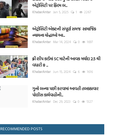
એટ્રોસિટી પર ફિલ્મ બ...
KhabarAntar
Jan 5, 2025
1
2267
એટ્રોસિટી એક્ટની સંપૂર્ણ સમજઃ સામાજિક
ન્યાયના યોદ્ધાઓ આ...
KhabarAntar
Mar 14, 2024
0
1697
ફ્રી શીપ કાર્ડમાં SC માટેની આવક મર્યાદા 2.5 થી
વધારી 8 ...
KhabarAntar
Jun 15, 2024
6
1616
ગુનો બન્યા પછી કરવામાં આવતી તબક્કાવાર
પોલીસ કાર્યવાહીની...
KhabarAntar
Dec 29, 2023
0
1327
RECOMMENDED POSTS