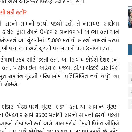
 અહીં આંબેડકર વિરુદ્ધ પ્રચાર કર્યો હતો.
ટણી લડી હતી?
મે હારનો સામનો કરવો પડ્યો હતો, તે નારાયણ સાદોબા
ગ્રેસ દ્વારા તેમને ઉમેદવાર બનાવવામાં આવ્યા હતા અને
 આંબેડકરને આ ચૂંટણીમાં 15,000 મતોથી હારનો સામનો કરવો
ઃખી થયા હતા અને ચૂંટણી પર સવાલો પણ ઉઠાવ્યા હતા.
સીટોમાંથી 364 સીટો જીતી હતી. આ સિવાય કોંગ્રેસે દેશભરની
 હતી. પીટીઆઈના અહેવાલ મુજબ, ડૉ.આંબેડકરે હાર વિશે
 મજબૂત સમર્થન ચૂંટણી પરિણામોમાં પ્રતિબિંબિત નથી થયું? આ
વો જોઈએ.'
ભંડારા બેઠક પરથી ચૂંટણી લડ્યા હતા. આ સામાન્ય ચૂંટણી
રેસના ઉમેદવાર સામે 8500 મતોથી હારનો સામનો કરવો પડ્યો
ની આકરી ટીકા કરી હતી અને ખાસ કરીને તેમની વિદેશ નીતિને
ી હાર માટે કોંગ્રેસને જવાબદાર માનવામાં આવે છે. એવું