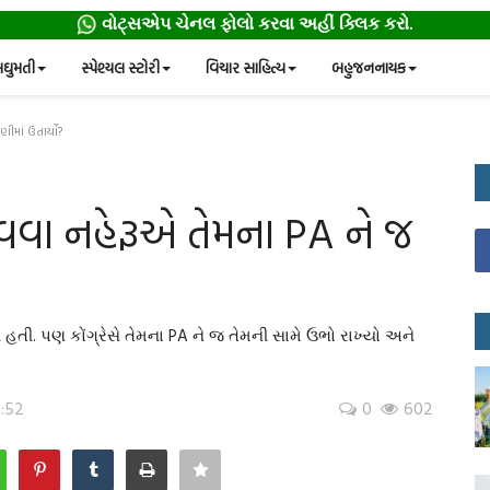
વોટ્સએપ ચેનલ ફોલો કરવા અહીં ક્લિક કરો.
ઘુમતી
સ્પેશ્યલ સ્ટોરી
વિચાર સાહિત્ય
બહુજનનાયક
ીમાં ઉતાર્યો?
ાવવા નહેરૂએ તેમના PA ને જ
 હતી. પણ કોંગ્રેસે તેમના PA ને જ તેમની સામે ઉભો રાખ્યો અને
6:52
0
602