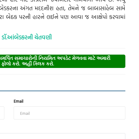
બેડકરના અંગત મદદનીશ હતા, તેમને જ બાબાસાહેબ સામે
ંડારા બેઠક પરની હારને લઈને પણ આવા જ આક્ષેપો કરવામાં
ે ડૉ.આંબેડકરની ચેતવણી
્પિત સમાચારોની નિયમિત અપડેટ મેળવવા માટે અમારી
ોલો કરો. અહીં ક્લિક કરો.
Email