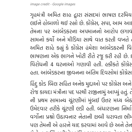
image credit - Google images
ગૃહમંત્રી અમિત શાહ દ્વારા સંસદમાં ભાષણ દર
લઈને હોબાળો થઈ રહ્યો છે. કોંગ્રેસ, સપા, આમ આ
તેમના પર આંબેડકરના અપમાનનો આરોપ લગાવી 
સામનો કર્યો અને મીડિયા સાથે વાત કરતી વખતે 
અમિત શાહે કહ્યું કે કોંગ્રેસ હંમેશા આંબેડકરની
ભાષણના એક ભાગને ખોટી રીતે રજૂ કરી રહી છે. દ
વિરોધની 4 ઘટનાઓ ગણાવી હતી. હકીકતે કોંગ્રે
હતા. આંબેડકરના જીવનના અંતિમ દિવસોમાં કોંગ્રેસ 
હિંદુ કોડ બિલ સહિત અનેક મુદ્દાઓ પર કોંગ્રેસ અન
રોજ કાયદા મંત્રીના પદ પરથી રાજીનામું આપ્યું હતુ
ની પ્રથમ સામાન્ય ચૂંટણીમાં મુંબઈ ઉત્તર મધ્ય બ
ઉમેદવાર તરીકે ચૂંટણી લડી હતી. બંધારણના નિર
વર્ગોના પ્રશ્નો ઉઠાવનાર નેતાની છબી ધરાવતા 
પણ તેમની એ હારને યાદ કરવામાં આવે છે અને તેન