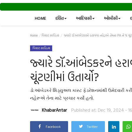
HOME
દલિત
આદિવાસી
ઓબીસી
લ
Home
વિચાર સાહિત્ય
જ્યારે ડૉ.આંબેડકરને હરાવવા નહેરૂએ તેમના PA ને જ ચૂંટણ
વિચાર સાહિત્ય
જ્યારે ડૉ.આંબેડકરને હર
ચૂંટણીમાં ઉતાર્યો?
ડો.આંબેડકરે શિડ્યુઅલ કાસ્ટ ફેડરેશનમાંથી ઉમેદવારી કરી
નહેરૂએ તેના માટે પ્રચાર કર્યો હતો.
KhabarAntar
Published at: Dec 19, 2024 - 1
Facebook
Twitter