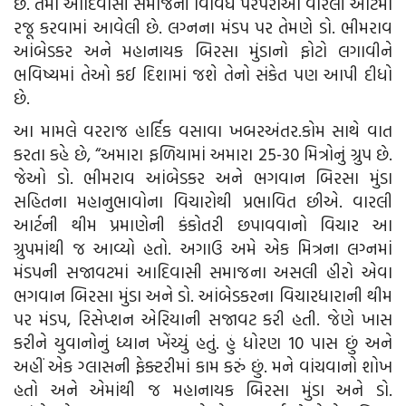
છે. તેમાં આદિવાસી સમાજની વિવિધ પરંપરાઓ વારલી આર્ટમાં
રજૂ કરવામાં આવેલી છે. લગ્નના મંડપ પર તેમણે ડો. ભીમરાવ
આંબેડકર અને મહાનાયક બિરસા મુંડાનો ફોટો લગાવીને
ભવિષ્યમાં તેઓ કઈ દિશામાં જશે તેનો સંકેત પણ આપી દીધો
છે.
આ મામલે વરરાજ હાર્દિક વસાવા ખબરઅંતર.કોમ સાથે વાત
કરતા કહે છે, “અમારા ફળિયામાં અમારા 25-30 મિત્રોનું ગ્રુપ છે.
જેઓ ડો. ભીમરાવ આંબેડકર અને ભગવાન બિરસા મુંડા
સહિતના મહાનુભાવોના વિચારોથી પ્રભાવિત છીએ. વારલી
આર્ટની થીમ પ્રમાણેની કંકોતરી છપાવવાનો વિચાર આ
ગ્રુપમાંથી જ આવ્યો હતો. અગાઉ અમે એક મિત્રના લગ્નમાં
મંડપની સજાવટમાં આદિવાસી સમાજના અસલી હીરો એવા
ભગવાન બિરસા મુંડા અને ડો. આંબેડકરના વિચારધારાની થીમ
પર મંડપ, રિસેપ્શન એરિયાની સજાવટ કરી હતી. જેણે ખાસ
કરીને યુવાનોનું ધ્યાન ખેંચ્યું હતું. હું ધોરણ 10 પાસ છું અને
અહીં એક ગ્લાસની ફેક્ટરીમાં કામ કરું છું. મને વાંચવાનો શોખ
હતો અને એમાંથી જ મહાનાયક બિરસા મુંડા અને ડો.