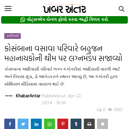
વોટ્સએપ ચેનલ ફોલો કરવા અહીં ક્લિક કરો.
વોટ્સએપ ચેનલ ફોલો કરવા અહીં ક્લિક કરો.
Login
Register
આદિવાસી
કોસંબાના વસાવા પરિવારે બહુજન
Home
મહાનાયકોની થીમ પર લગ્નમંડપ સજાવ્યો
દલિત
કોસંબાના આદિવાસી પરિવારે લગ્ન કંકોતરીમાં આદિવાસી વારલી આર્ટ
અને બિરસા મુંડા, ડો.આંબેડકરને સ્થાન આપ્યું છે, આ કંકોતરી હાલ
About us
સોશિયલ મીડિયામાં વાયરલ થઈ છે.
Contact
KhabarAntar
Published at: Apr 22,
2024 - 10:30
0
3961
Privacy Policy
Gallery