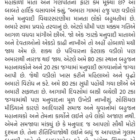
મહાકાળી માતા અને ગણપતિનો ફોટો કેમ મૂક્યો છે? આ
બાબતે હાર્દિક વસાવાએ કહ્યું, “અમારા ગામમાં હજુ પણ વડીલો
અને મનુવાદી વિચારસરણીમા માનતા લોકો બહુમતીમાં છે.
અમારે સામા પ્રવાહે તરવાનું છે. એટલે ધીમી પણ મક્કમ ગતિએ
આગળ વધવા માંગીએ છીએ. જો એક ઝાટકે મનુવાદી માતાઓ
અને દેવતાઓનો એકડો કાઢી નાખીએ તો અહીં હોબાળો મચી
જાય એમ છે. શક્ય છે પરિવારના કેટલાક વડીલો પણ
અમારાથી નારાજ થઈ જાય. એટલે અમે 80 ટકા સ્થાન બહુજન
મહાનાયકોને અને 20 ટકા જગ્યામાં મનુવાદી ભગવાનોને જગ્યા
આપી છે. જેથી વડીલો ખાસ કરીને મહિલાઓ અને વૃદ્ધો
અમારો વિરોધ ન કરે. અમે 80 ટકા સુધી પહોંચી ગયા છીએ એ
અમારી સફળતા છે. આગામી દિવસોમાં બાકી બચેલી 20 ટકા
જગ્યામાંથી પણ મનુવાદના મૂળ ઉખેડી નાખીશું. સોશિયલ
મીડિયાને કારણે આદિવાસી સમાજ અને યુવાનોમાં બહુજન
મહાનાયકો અને તેમના કાર્યોને લઈને હવે લોકો અજાણ નથી.
એમને સમજાવા માંડ્યું છે કે મનુવાદ જ આપણો સૌથી મોટો
દુશ્મન છે. તેના રીતિરિવાજોથી લઈને બધું જ આપણને ગુલામ