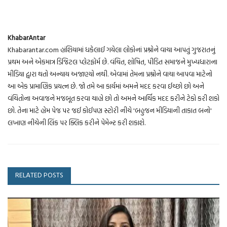
KhabarAntar
Khabarantar.com હાંશિયામાં ધકેલાઈ ગયેલા લોકોનાં પ્રશ્નોને વાચા આપતું ગુજરાતનું
પ્રથમ અને એકમાત્ર ડિજિટલ પ્લેટફોર્મ છે. વંચિત, શોષિત, પીડિત સમાજને મુખ્યધારાના
મીડિયા દ્વારા થતો અન્યાય અજાણ્યો નથી. એવામાં તેમના પ્રશ્નોને વાચા આપવા માટેનો
આ એક પ્રામાણિક પ્રયત્ન છે. જો તમે આ કાર્યમાં અમને મદદ કરવા ઈચ્છો છો અને
વંચિતોના અવાજને મજબૂત કરવા ચાહો છો તો અમને આર્થિક મદદ કરીને ટેકો કરી શકો
છો. તેના માટે હોમ પેજ પર જઈ કોઈપણ સ્ટોરી નીચે 'બહુજન મીડિયાની તાકાત બનો'
લખાણ નીચેની લિંક પર ક્લિક કરીને પેમેન્ટ કરી શકાશે.
RELATED POSTS