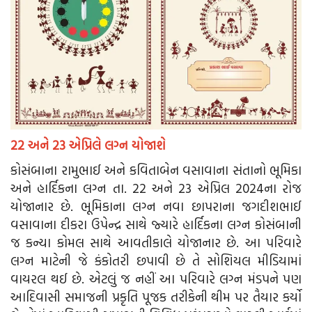
22 અને 23 એપ્રિલે લગ્ન યોજાશે
કોસંબાના રામુભાઈ અને કવિતાબેન વસાવાના સંતાનો ભૂમિકા
અને હાર્દિકના લગ્ન તા. 22 અને 23 એપ્રિલ 2024ના રોજ
યોજાનાર છે. ભૂમિકાના લગ્ન નવા છાપરાના જગદીશભાઈ
વસાવાના દીકરા ઉપેન્દ્ર સાથે જ્યારે હાર્દિકના લગ્ન કોસંબાની
જ કન્યા કોમલ સાથે આવતીકાલે યોજાનાર છે. આ પરિવારે
લગ્ન માટેની જે કંકોતરી છપાવી છે તે સોશિયલ મીડિયામાં
વાયરલ થઈ છે. એટલું જ નહીં આ પરિવારે લગ્ન મંડપને પણ
આદિવાસી સમાજની પ્રકૃતિ પૂજક તરીકેની થીમ પર તૈયાર કર્યો