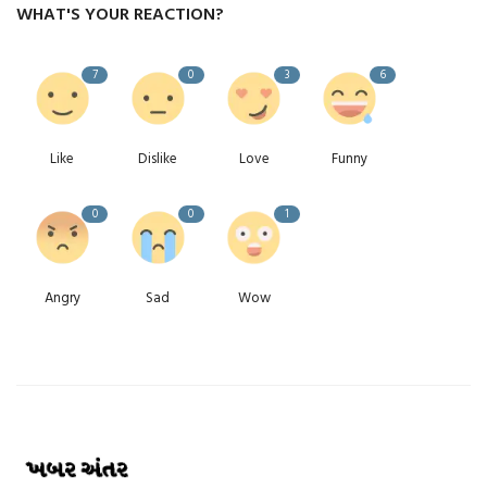
WHAT'S YOUR REACTION?
7
0
3
6
Like
Dislike
Love
Funny
0
0
1
Angry
Sad
Wow