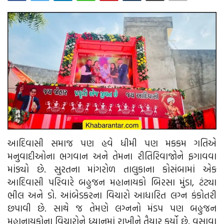
આદિવાસી
ઓબીસી
લઘુમતી
સ્પેશ્યલ સ્ટોરી
વિચાર સાહિત્ય
આદિવાસી સમાજ પણ હવે ધીમી પણ મકકમ ગતિએ
બહુજનનાયક
મનુવાદીઓના ભગવાન અને તેમના રીતિરિવાજોને ફગાવવા
માંડ્યો છે. સુરતના માંગરોળ તાલુકાના કોસંબામાં એક
Language
આદિવાસી પરિવારે બહુજન મહાનાયકો બિરસા મુંડા, ટંટ્યા
ગુજરાતી
English
ભીલ અને ડો. આંબેડકરના વિચારો આધારિત લગ્ન કંકોતરી
છપાવી છે. સાથે જ તેમણે લગ્નનો મંડપ પણ બહુજન
મહાનાયકોના વિચારોને ધ્યાનમાં રાખીને તૈયાર કર્યો છે. વસાવા