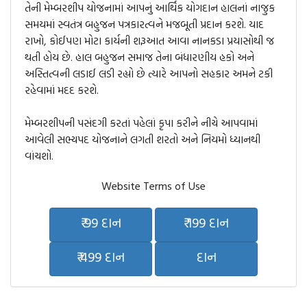
તેની મેમ્બરશીપ યોજનામાં આપનું આર્થિક યોગદાન હાલનાં નાજુક
સમયમાં સ્વતંત્ર બહુજન પત્રકારત્વને મજબૂતી પ્રદાન કરશે. યાદ
રાખો, કોઈપણ મોટા કાર્યની શરૂઆત આવા નાનકડા પ્રયાસોથી જ
થતી હોય છે. હાલ બહુજન સમાજ તેના બંધારણીય હકો અને
અસ્તિત્વની લડાઈ લડી રહ્યો છે ત્યારે આપનો સહકાર અમને ટકી
રહેવામાં મદદ કરશે.
મેમ્બરશીપની પસંદગી કરતાં પહેલાં કૃપા કરીને નીચે આપવામાં
આવેલી સભ્યપદ યોજનાને લગતી શરતો અને નિયમો ધ્યાનથી
વાંચશો.
Website Terms of Use
₹ 99 દાન
₹ 199 દાન
₹ 499 દાન
દાન