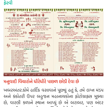
ફેરવી
મનુવાદી વિચારોને ધીરેધીરે પાછળ છોડી દેવા છે
ખબરઅંતર.કોમે હાર્દિક વસાવાને પૂછ્યું હતું કે, તમે લગ્ન મંડપ
અને કંકોતરી ઉપર બહુજન મહાનાયકોના ફોટોગ્રાફ્સ મૂક્યા
છે, વારલી કળાને સ્થાન આપ્યું છે એ બરાબર, પણ અંદર