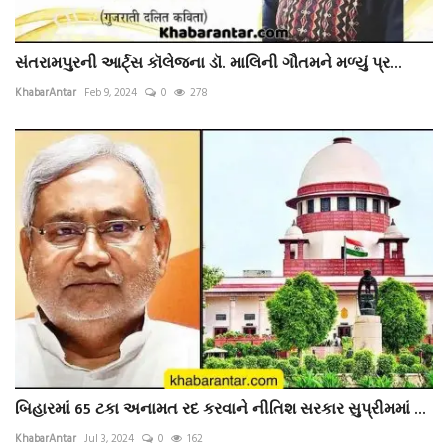
સંતરામપુરની આર્ટ્સ કૉલેજના ડૉ. માલિની ગૌતમને મળ્યું પ્ર...
KhabarAntar
Feb 9, 2024
0
278
બિહારમાં 65 ટકા અનામત રદ કરવાને નીતિશ સરકાર સુપ્રીમમાં ...
KhabarAntar
Jul 3, 2024
0
162