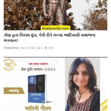
કોણ હતા બિરસા મુંડા, કેવી રીતે બન્યા આદિવાસી સમાજના
ભગવાન?
KhabarAntar
Nov 15, 2023
3
6314