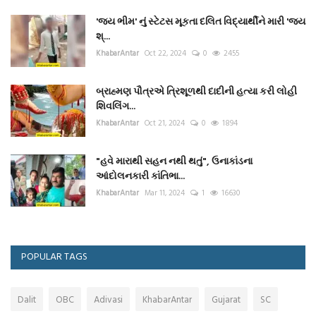
'જય ભીમ' નું સ્ટેટસ મૂકતા દલિત વિદ્યાર્થીને મારી 'જય
શ્...
KhabarAntar
Oct 22, 2024
0
2455
બ્રાહ્મણ પૌત્રએ ત્રિશૂળથી દાદીની હત્યા કરી લોહી
શિવલિંગ...
KhabarAntar
Oct 21, 2024
0
1894
"હવે મારાથી સહન નથી થતું", ઉનાકાંડના
આંદોલનકારી કાંતિભા...
KhabarAntar
Mar 11, 2024
1
16630
POPULAR TAGS
Dalit
OBC
Adivasi
KhabarAntar
Gujarat
SC