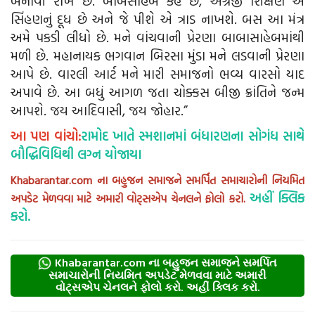
બનાવી રાખે છે. બાબસાહેબ કહે છે, અંગ્રેજી શિક્ષણ એ
સિંહણનું દૂધ છે અને જે પીશે એ ત્રાડ નાખશે. બસ આ મંત્ર
અમે પકડી લીધો છે. મને વાંચવાની પ્રેરણા બાબાસાહેબમાંથી
મળી છે. મહાનાયક ભગવાન બિરસા મુંડા મને લડવાની પ્રેરણા
આપે છે. વારલી આર્ટ મને મારી સમાજનો ભવ્ય વારસો યાદ
અપાવે છે. આ બધું આગળ જતા ચોક્કસ બીજી ક્રાંતિને જન્મ
આપશે. જય આદિવાસી, જય જોહાર.”
આ પણ વાંચો:
રામોદ ખાતે સ્મશાનમાં બંધારણના સોગંધ સાથે
બૌદ્ધિવિધિથી લગ્ન યોજાયા
Khabarantar.com ના બહુજન સમાજને સમર્પિત સમાચારોની નિયમિત
અહીં ક્લિક
અપડેટ મેળવવા માટે અમારી વોટ્સએપ ચેનલને ફોલો કરો.
કરો.
Khabarantar.com ના બહુજન સમાજને સમર્પિત
સમાચારોની નિયમિત અપડેટ મેળવવા માટે અમારી
વોટ્સએપ ચેનલને ફોલો કરો. અહીં ક્લિક કરો.