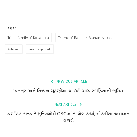
Tags:
Tribal family of Kosamba
Theme of Bahujan Mahanayakas
Adivasi
marriage hall
PREVIOUS ARTICLE
સ્વતંત્ર અને નિષ્પક્ષ ચૂંટણીમાં આદર્શ આચારસંહિતાની ભૂમિકા
NEXT ARTICLE
કર્ણાટક સરકારે મુસ્લિમોને OBC માં સામેલ કર્યા, નોકરીમાં અનામત
મળશે