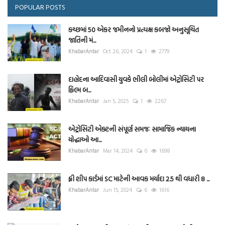
POPULAR POSTS
કચ્છમાં 50 એકર જમીનનો પ્રત્યક્ષ કબજો અનુસૂચિત
જાતિની મં...
KhabarAntar
Oct 26, 2024
1
2779
દાહોદના આદિવાસી યુવકે ભીલી બોલીમાં એટ્રોસિટી પર
ફિલ્મ બ...
KhabarAntar
Jan 5, 2025
1
2267
એટ્રોસિટી એક્ટની સંપૂર્ણ સમજઃ સામાજિક ન્યાયના
યોદ્ધાઓ આ...
KhabarAntar
Mar 14, 2024
0
1698
ફ્રી શીપ કાર્ડમાં SC માટેની આવક મર્યાદા 2.5 થી વધારી 8 ...
KhabarAntar
Jun 15, 2024
6
1616