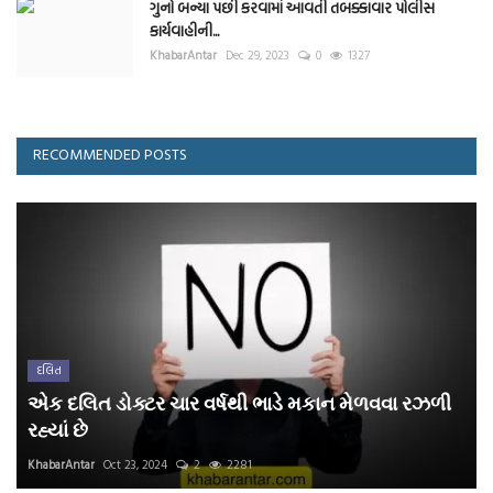
ગુનો બન્યા પછી કરવામાં આવતી તબક્કાવાર પોલીસ
કાર્યવાહીની...
KhabarAntar
Dec 29, 2023
0
1327
RECOMMENDED POSTS
દલિત
એક દલિત ડોક્ટર ચાર વર્ષથી ભાડે મકાન મેળવવા રઝળી
રહ્યાં છે
KhabarAntar
Oct 23, 2024
2
2281