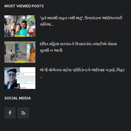
MOST VIEWED POSTS
"હવે મારાથી સહન નથી થતું", ઉનાકાંડના આંદોલનકારી
કાંતિભા...
દલિત મહિલા સરપંચ ને ઉપસરપંચ-તલાટીએ બેસવા
ખુરશી ન આપી
જે પી મોર્ગનના વાઈસ પ્રેસિડેન્ટને જાતિવાદ નડ્યો, ગિફ્ટ
...
SOCIAL MEDIA