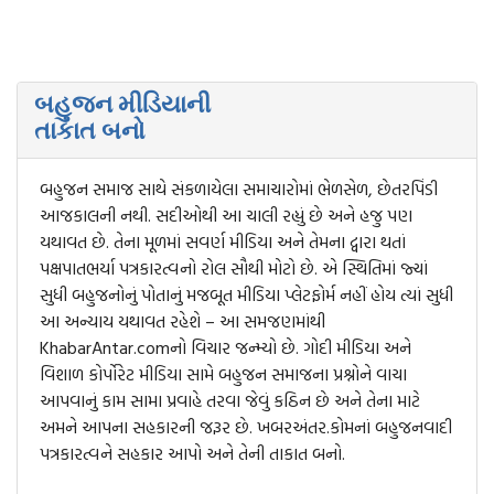
બહુજન મીડિયાની
તાકાત બનો
બહુજન સમાજ સાથે સંકળાયેલા સમાચારોમાં ભેળસેળ, છેતરપિંડી
આજકાલની નથી. સદીઓથી આ ચાલી રહ્યું છે અને હજુ પણ
યથાવત છે. તેના મૂળમાં સવર્ણ મીડિયા અને તેમના દ્વારા થતાં
પક્ષપાતભર્યા પત્રકારત્વનો રોલ સૌથી મોટો છે. એ સ્થિતિમાં જ્યાં
સુધી બહુજનોનું પોતાનું મજબૂત મીડિયા પ્લેટફોર્મ નહીં હોય ત્યાં સુધી
આ અન્યાય યથાવત રહેશે – આ સમજણમાંથી
KhabarAntar.comનો વિચાર જન્મ્યો છે. ગોદી મીડિયા અને
વિશાળ કોર્પોરેટ મીડિયા સામે બહુજન સમાજના પ્રશ્નોને વાચા
આપવાનું કામ સામા પ્રવાહે તરવા જેવું કઠિન છે અને તેના માટે
અમને આપના સહકારની જરૂર છે. ખબરઅંતર.કોમનાં બહુજનવાદી
પત્રકારત્વને સહકાર આપો અને તેની તાકાત બનો.