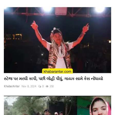
સ્ટેજ પર મરઘી કાપી, પછી લોહી પીધું, ગાયક સામે કેસ નોંધાયો
KhabarAntar
Nov 8, 2024
0
350