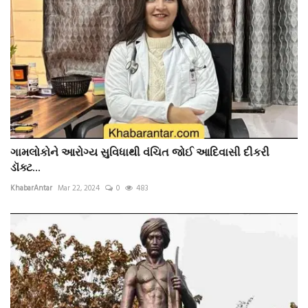
ગામલોકોને આરોગ્ય સુવિધાથી વંચિત જોઈ આદિવાસી દીકરી
ડૉક્ટ...
KhabarAntar
Mar 22, 2024
0
483