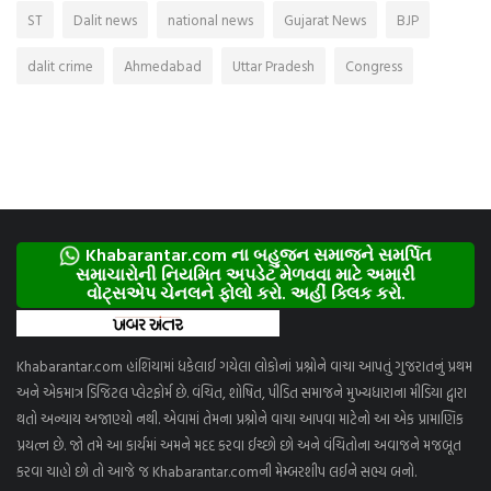
ST
Dalit news
national news
Gujarat News
BJP
dalit crime
Ahmedabad
Uttar Pradesh
Congress
Khabarantar.com ના બહુજન સમાજને સમર્પિત
સમાચારોની નિયમિત અપડેટ મેળવવા માટે અમારી
વોટ્સએપ ચેનલને ફોલો કરો. અહીં ક્લિક કરો.
Khabarantar.com હાંશિયામાં ધકેલાઈ ગયેલા લોકોનાં પ્રશ્નોને વાચા આપતું ગુજરાતનું પ્રથમ
અને એકમાત્ર ડિજિટલ પ્લેટફોર્મ છે. વંચિત, શોષિત, પીડિત સમાજને મુખ્યધારાના મીડિયા દ્વારા
થતો અન્યાય અજાણ્યો નથી. એવામાં તેમના પ્રશ્નોને વાચા આપવા માટેનો આ એક પ્રામાણિક
પ્રયત્ન છે. જો તમે આ કાર્યમાં અમને મદદ કરવા ઈચ્છો છો અને વંચિતોના અવાજને મજબૂત
કરવા ચાહો છો તો આજે જ Khabarantar.comની મેમ્બરશીપ લઈને સભ્ય બનો.