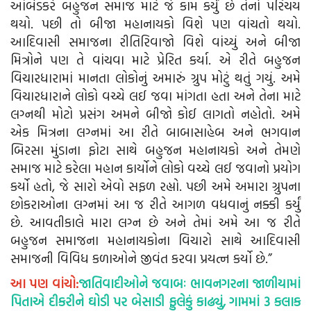
આંબેડકરે બહુજન સમાજ માટે જે કામ કર્યું છે તેનો પરિચય
થયો. પછી તો બીજા મહાનાયકો વિશે પણ વાંચતો થયો.
આદિવાસી સમાજના રીતિરિવાજો વિશે વાંચ્યું અને બીજા
મિત્રોને પણ તે વાંચવા માટે પ્રેરિત કર્યા. એ રીતે બહુજન
વિચારધારામાં માનતા લોકોનું અમારું ગ્રુપ મોટું થતું ગયું. અમે
વિચારધારાને લોકો વચ્ચે લઈ જવા માંગતા હતા અને તેના માટે
લગ્નથી મોટો પ્રસંગ અમને બીજો કોઈ લાગતો નહોતો. અમે
એક મિત્રના લગ્નમાં આ રીતે બાબાસાહેબ અને ભગવાન
બિરસા મુંડાના ફોટા સાથે બહુજન મહાનાયકો અને તેમણે
સમાજ માટે કરેલા મહાન કાર્યોને લોકો વચ્ચે લઈ જવાનો પ્રયોગ
કર્યો હતો, જે સારો એવો સફળ રહ્યો. પછી અમે અમારા ગ્રુપના
છોકરાઓના લગ્નમાં આ જ રીતે આગળ વધવાનું નક્કી કર્યું
છે. આવતીકાલે મારા લગ્ન છે અને તેમાં અમે આ જ રીતે
બહુજન સમાજના મહાનાયકોના વિચારો સાથે આદિવાસી
સમાજની વિવિધ કળાઓને જીવંત કરવા પ્રયત્ન કર્યો છે.”
આ પણ વાંચો:
જાતિવાદીઓને જવાબઃ ભાવનગરના જાળીયામાં
પિતાએ દીકરીને ઘોડી પર બેસાડી ફુલેકું કાઢ્યું, ગામમાં 3 કલાક