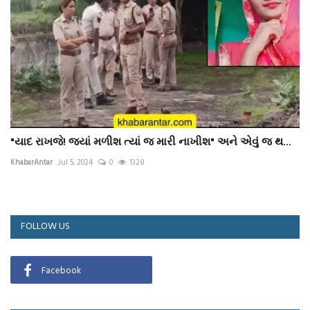
"યાદ રાખજે! જ્યાં મળીશ ત્યાં જ મારી નાખીશ" અને એવું જ થ...
KhabarAntar
Jul 5, 2024
0
1328
FOLLOW US
Facebook