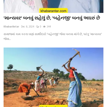
'માન્યવર' બનવું સહેલું છે, 'બહેનજી' બનવું અઘરું છે
KhabarAntar
Dec 8, 2024
0
344
સમાજમાં કામ કરતા ઘણાં સાથીદારો 'બહેનજી' જેવા બનવા માંગે છે, પરંતુ 'માન્યવર'
જેવા...