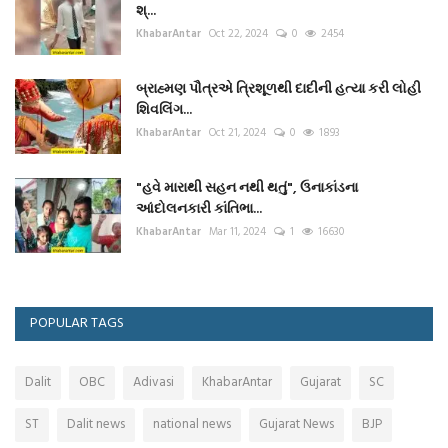
શ્...
KhabarAntar
Oct 22, 2024
0
2454
બ્રાહ્મણ પૌત્રએ ત્રિશૂળથી દાદીની હત્યા કરી લોહી
શિવલિંગ...
KhabarAntar
Oct 21, 2024
0
1893
"હવે મારાથી સહન નથી થતું", ઉનાકાંડના
આંદોલનકારી કાંતિભા...
KhabarAntar
Mar 11, 2024
1
16630
POPULAR TAGS
Dalit
OBC
Adivasi
KhabarAntar
Gujarat
SC
ST
Dalit news
national news
Gujarat News
BJP