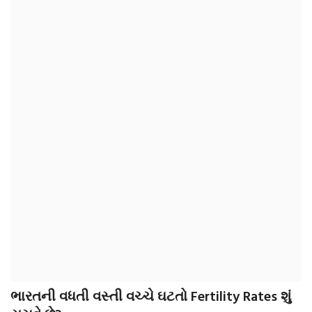
આદિવાસી
ઓબીસી
લઘુમતી
સ્પેશ્યલ સ્ટોરી
વિચાર સાહિત્ય
બહુજનનાયક
Language
ગુજરાતી
English
ભારતની વધતી વસ્તી વચ્ચે ઘટતો Fertility Rates શું