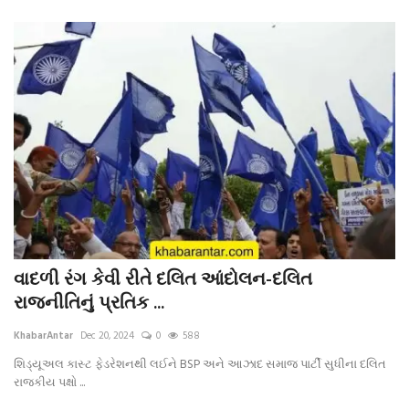
વાદળી રંગ કેવી રીતે દલિત આંદોલન-દલિત
રાજનીતિનું પ્રતિક ...
KhabarAntar
Dec 20, 2024
0
588
શિડ્યૂઅલ કાસ્ટ ફેડરેશનથી લઈને BSP અને આઝાદ સમાજ પાર્ટી સુધીના દલિત
રાજકીય પક્ષો ...