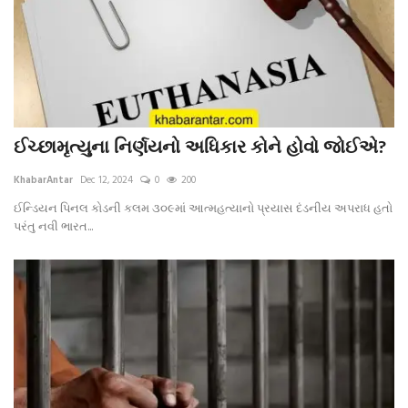
ઈચ્છામૃત્યુના નિર્ણયનો અધિકાર કોને હોવો જોઈએ?
KhabarAntar
Dec 12, 2024
0
200
ઈન્ડિયન પિનલ કોડની કલમ ૩૦૯માં આત્મહત્યાનો પ્રયાસ દંડનીય અપરાધ હતો
પરંતુ નવી ભારત...