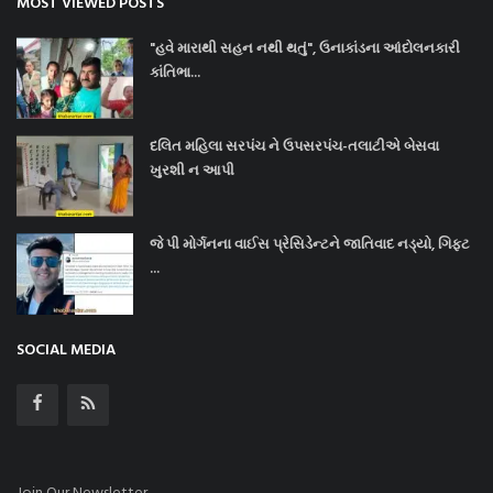
MOST VIEWED POSTS
"હવે મારાથી સહન નથી થતું", ઉનાકાંડના આંદોલનકારી
કાંતિભા...
દલિત મહિલા સરપંચ ને ઉપસરપંચ-તલાટીએ બેસવા
ખુરશી ન આપી
જે પી મોર્ગનના વાઈસ પ્રેસિડેન્ટને જાતિવાદ નડ્યો, ગિફ્ટ
...
SOCIAL MEDIA