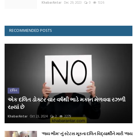
KhabarAntar
Dec 29, 2023
0
1326
RECOMMENDED POSTS
દલિત
એક દલિત ડોક્ટર ચાર વર્ષથી ભાડે મકાન મેળવવા રઝળી
રહ્યાં છે
KhabarAntar
Oct 23, 2024
2
2279
'જય ભીમ' નું સ્ટેટસ મૂકતા દલિત વિદ્યાર્થીને મારી 'જય