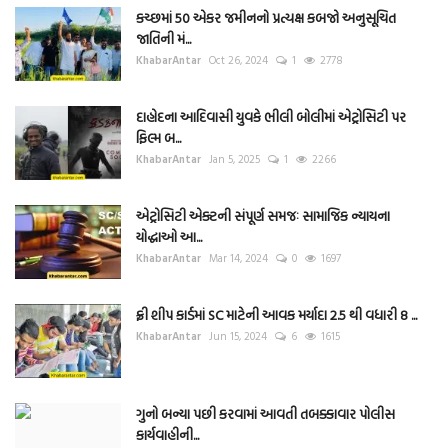
કચ્છમાં 50 એકર જમીનનો પ્રત્યક્ષ કબજો અનુસૂચિત
જાતિની મં...
KhabarAntar
Oct 26, 2024
1
2778
દાહોદના આદિવાસી યુવકે ભીલી બોલીમાં એટ્રોસિટી પર
ફિલ્મ બ...
KhabarAntar
Jan 5, 2025
1
2266
એટ્રોસિટી એક્ટની સંપૂર્ણ સમજઃ સામાજિક ન્યાયના
યોદ્ધાઓ આ...
KhabarAntar
Mar 14, 2024
0
1697
ફ્રી શીપ કાર્ડમાં SC માટેની આવક મર્યાદા 2.5 થી વધારી 8 ...
KhabarAntar
Jun 15, 2024
6
1615
ગુનો બન્યા પછી કરવામાં આવતી તબક્કાવાર પોલીસ
કાર્યવાહીની...