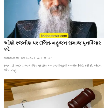
ઓશો રજનીશ પર દલિત-બહુજન સમાજ પુનર્વિચાર
કરે
KhabarAntar
Dec 13, 2024
1
807
રજનીશે બુદ્ધની અત્યાધિક પ્રશંસા અને ગાંધીજીની અત્યંત નિંદા કરી છે, એટલે
દલિત-બહુ...