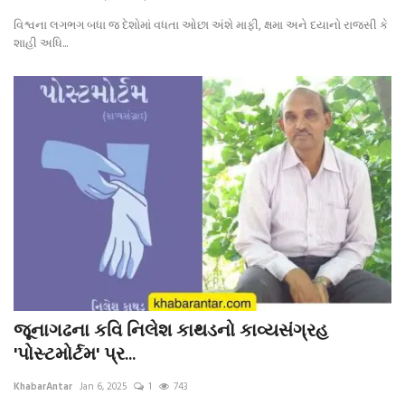
વિશ્વના લગભગ બધા જ દેશોમાં વધતા ઓછા અંશે માફી, ક્ષમા અને દયાનો રાજસી કે
શાહી અધિ...
જૂનાગઢના કવિ નિલેશ કાથડનો કાવ્યસંગ્રહ
'પોસ્ટમોર્ટમ' પ્ર...
KhabarAntar
Jan 6, 2025
1
743