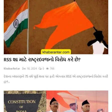
RSS શા માટે રાષ્ટ્રધ્વજનો વિરોધ કરે છે?
KhabarAntar
Dec 18, 2024
0
766
દેશના બંધારણને 75 વર્ષ પૂર્ણ થવા પર ફરી એકવાર RSS એ રાષ્ટ્રધ્વજનો વિરોધ કર્યો
હત...