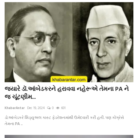
જ્યારે ડૉ.આંબેડકરને હરાવવા નહેરૂએ તેમના PA ને
જ ચૂંટણીમ...
KhabarAntar
Dec 19, 2024
0
601
ડો.આંબેડકરે શિડ્યુઅલ કાસ્ટ ફેડરેશનમાંથી ઉમેદવારી કરી હતી. પણ કોંગ્રેસે
તેમના PA ...