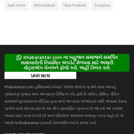
dalit crime
Ahmedabad
Uttar Pradesh
Congress
Khabarantar.com ના બહુજન સમાજને સમર્પિત
સમાચારોની નિયમિત અપડેટ મેળવવા માટે અમારી
વોટ્સએપ ચેનલને ફોલો કરો. અહીં ક્લિક કરો.
Khabarantar.com હાંશિયામાં ધકેલાઈ ગયેલા લોકોનાં પ્રશ્નોને વાચા આપતું
ગુજરાતનું પ્રથમ અને એકમાત્ર ડિજિટલ પ્લેટફોર્મ છે. વંચિત, શોષિત, પીડિત
સમાજને મુખ્યધારાના મીડિયા દ્વારા થતો અન્યાય અજાણ્યો નથી. એવામાં તેમના
પ્રશ્નોને વાચા આપવા માટેનો આ એક પ્રામાણિક પ્રયત્ન છે. જો તમે આ કાર્યમાં
અમને મદદ કરવા ઈચ્છો છો અને વંચિતોના અવાજને મજબૂત કરવા ચાહો છો તો
આજે જ Khabarantar.comની મેમ્બરશીપ લઈને સભ્ય બનો.