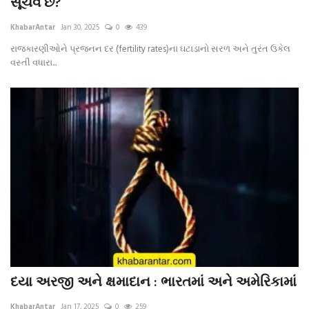
સૂચવે છે?
KhabarAntar
Jan 30, 2025
0
439
રાજકારણીઓને પ્રજનન દર (fertility rates)ના ઘટાડાનો સરળ અને તુરંત ઉકેલ
વસ્તી વધારા...
દયા અરજી અને ક્ષમાદાન : ભારતમાં અને અમેરિકામાં
KhabarAntar
Jan 17, 2025
0
259