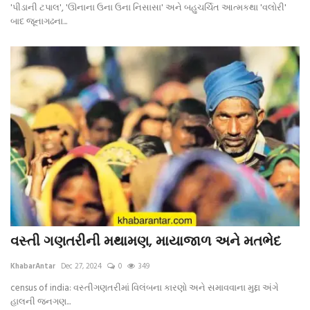
'પીડાની ટપાલ', 'ઊનાના ઉના ઉના નિસાસા' અને બહુચર્ચિત આત્મકથા 'વલોરી'
બાદ જૂનાગઢના...
વસ્તી ગણતરીની મથામણ, માયાજાળ અને મતભેદ
KhabarAntar
Dec 27, 2024
0
349
census of india: વસ્તીગણતરીમાં વિલંબના કારણો અને સમાવવાના મુદ્દા અંગે
હાલની જનગણ...