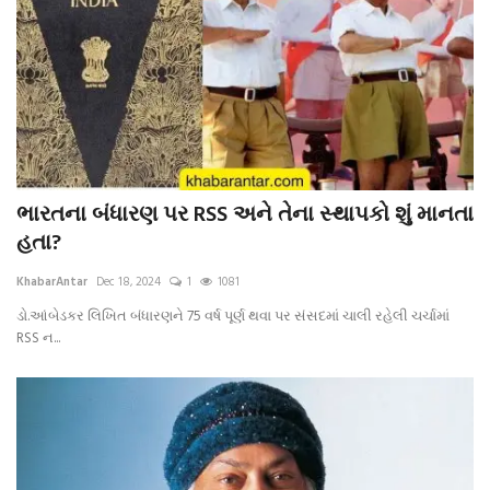
ભારતના બંધારણ પર RSS અને તેના સ્થાપકો શું માનતા
હતા?
KhabarAntar
Dec 18, 2024
1
1081
ડો.આંબેડકર લિખિત બંધારણને 75 વર્ષ પૂર્ણ થવા પર સંસદમાં ચાલી રહેલી ચર્ચામાં
RSS ન...