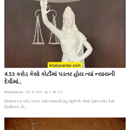
4.53 કરોડ કેસો કોર્ટોમાં પડતર હોય ત્યાં ન્યાયની
દેવીમાં...
KhabarAntar
Dec 19, 2024
0
274
દેશમાં ૪.૫૩ કરોડ પડતર કેસો ન્યાયની રાહ જુએ છે, એમાં ૩.૪૫ કરોડ કેસો
ક્રિમિનલ છે....