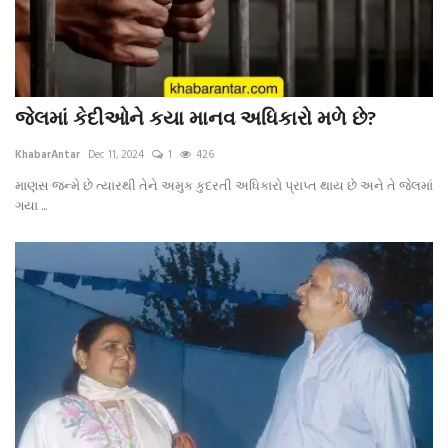
જેલમાં કેદીઓને કયા માનવ અધિકારો મળે છે?
KhabarAntar
Dec 11, 2024
1
426
માણસ જન્મે છે ત્યારથી તેને અમુક કુદરતી અધિકારો પ્રાપ્ત થાય છે અને તે જેલમાં
ગયા ...