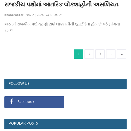
રાજકીય પક્ષોમાં આંતરિક લોકશાહીની અસલિયત
KhabarAntar
Nov 29, 2024
0
251
ભારતમાં રાજકીય પક્ષો ચૂંટણી ટાણે લોકશાહીની દુહાઈ દેતા હોય છે. પરંતુ તેમના
ખુદના ...
1
2
3
›
»
FOLLOW US
Facebook
POPULAR POSTS