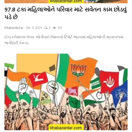
97.8 ટકા મહિલાઓને પરિવાર માટે સવેતન કામ છોડવું
પડે છે
KhabarAntar
Dec 4, 2024
0
129
ઈન્ટરનેશનલ લેબર ઓર્ગેનાઈઝેશનનો રિપોર્ટ ભારતમાં મહિલાઓની શ્રમબળમાં
ભાગીદારી કેમ ઘ...