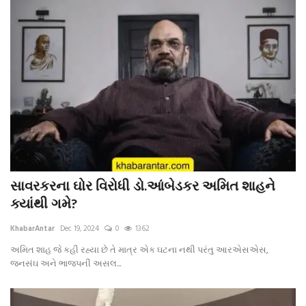
સાવરકરના ઘોર વિરોધી ડો.આંબેડકર અમિત શાહને
ક્યાંથી ગમે?
KhabarAntar
Dec 19, 2024
0
1362
અમિત શાહ જે કહી રહ્યા છે તે માત્ર એક ઘટના નથી પરંતુ આરએસએસ,
જનસંઘ અને ભાજપની અસલ...