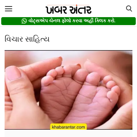
વોટ્સએપ ચેનલ ફોલો કરવા અહીં ક્લિક કરો.
વોટ્સએપ ચેનલ ફોલો કરવા અહીં ક્લિક કરો.
Login
Register
વિચાર સાહિત્ય
Home
દલિત
About us
Contact
Privacy Policy
Gallery