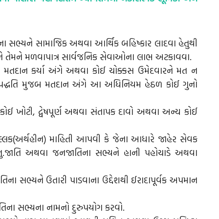
ા સભ્યને સામાજિક અથવા આર્થિક બહિષ્કાર લાદવા હેતુથી
ે તેમને મળવાપાત્ર સાર્વજનિક સેવાઓના લાભ અટકાવવા.
 મતદાન કર્યા અંગે અથવા કોઈ ચોક્કસ ઉમેદવારને મત ન
ેલ પદ્ધતિ મુજબ મતદાન અંગે આ અધિનિયમ હેઠળ કોઈ ગુનો
કોઈ ખોટી, દ્વેષપૂર્ણ અથવા સંતાપક દાવો અથવા અન્ય કોઈ
ષુલ્લક(અર્થહીન) માહિતી આપવી કે જેના આધારે જાહેર સેવક
નુ.જાતિ અથવા જનજાતિના સભ્યને હાની પહોચાડે અથવા
િના સભ્યને ઉતારી પાડવાના ઉદ્દેશથી ઈરાદાપૂર્વક અપમાન
તિના સભ્યના નામનો દુરુપયોગ કરવો.