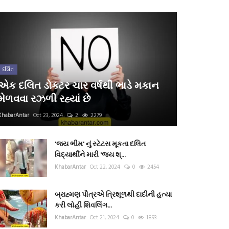
દલિત
એક દલિત ડોક્ટર ચાર વર્ષથી ભાડે મકાન
મેળવવા રઝળી રહ્યાં છે
KhabarAntar
Oct 23, 2024
2
2279
'જય ભીમ' નું સ્ટેટસ મૂકતા દલિત
વિદ્યાર્થીને મારી 'જય શ્...
KhabarAntar
Oct 22, 2024
0
2454
બ્રાહ્મણ પૌત્રએ ત્રિશૂળથી દાદીની હત્યા
કરી લોહી શિવલિંગ...
KhabarAntar
Oct 21, 2024
0
1893