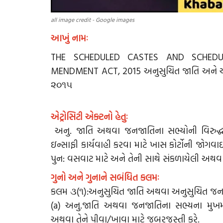
all image credit - Google images
આખું નામઃ
THE SCHEDULED CASTES AND SCHEDUL
MENDMENT ACT, 2015 અનુસુચિત જાતિ અને અ
૨૦૧૫
એટ્રોસિટી એક્ટનો હેતુઃ
અનુ. જાતિ અથવા જનજાતિના સભ્યોની વિરુદ્ધ
ઇન્સાફી કાર્યવાહી કરવા માટે ખાસ કોર્ટોની જ
પુન: વસવાટ માટે અને તેની સાથે સંકળાયેલી અ
ગુનો અને ગુનાને સબંધિત કલમઃ
કલમ ૩(૧):અનુસુચિત જાતિ અથવા અનુસુચિત જનજ
(a) અનુ.જાતિ અથવા જનજાતિના સભ્યના મુખ
અથવા તેને પીવા/ખાવા માટે જબરજસ્તી કરે.