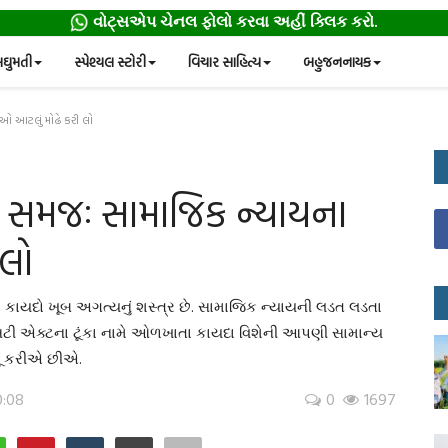
વોટ્સએપ ચેનલ ફોલો કરવા અહીં ક્લિક કરો.
ઘુમતી
સ્પેશ્યલ સ્ટોરી
વિચાર સાહિત્ય
બહુજનનાયક
ધાઓ આટલું મોઢે કરી લો
્ણ સમજઃ સામાજિક ન્યાયના
 લો
ો કાયદો ખૂબ અગત્યનું શસ્ત્ર છે. સામાજિક ન્યાયની લડત લડતા
સિટી એક્ટના ટૂંકા નામે ઓળખાતા કાયદા વિશેની આપણી સામાન્ય
જૂ કરીએ છીએ.
0:08
0
1697