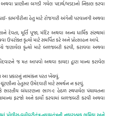
અથવા પ્રાણીના બગડી ગયેલ પદાર્થ/મડદાનો નિકાલ કરવા
ઈ- કામગીરીના હેતુ માટે રોજગારી અંગેની પરવાનગી અથવા
ેવતા, મૂર્તિ પૂજા, મંદિર અથવા અન્ય ધાર્મિક સંસ્થામાં
ા ઉપરોક્ત કૃત્યો માટે સમર્પિત કરે અને પ્રોત્સાહન આપે.
ચે જણાવેલ કૃત્યો માટે બળજબરી કરવી, કરાવવા અથવા
ારને જ મત આપવો અથવા કાયદા દ્વારા માન્ય કરાવેલ
પ્રકારનું નામાંકન પરત ખેંચવું.
ટણીના હેતુસર ઉમેદવારી માટે સમર્થન ન કરવું.
જે ભારતીય બંધારણના ભાગ-૯ હેઠળ સ્થપાયેલ પંચાયતના
ી સામાન્ય ફરજો અને કાર્યો કરવામાં બળજબરી કરવી અથવા
િયામાં પોલીસ-વહીવટીતંત્ર-ન્યાયતંત્રની નકારાત્મક ભૂમિકા અને