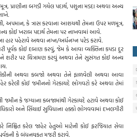
્ર, પ્રાણીના બગડી ગયેલ પદાર્થ, પશુના મડદા અથવા અન્ય
નાખે.
ી, અપમાન, કે ત્રાસ કરવાના આશયથી તેમના ઉપર મળમૂત્ર,
અન્ય કોઈ ખરાબ પદાર્થ તેમના પર નાખવામાં આવે.
હાર પહેરાવે અથવા નગ્ન/અર્ધનગ્ન પરેડ કરાવે.
ૂર્વક કોઈ દબાણ કરવું, જેમ કે આવા વ્યક્તિના કપડા દૂર
ા અને શરીર પર ચિત્રામણ કરવું અથવા તેને સુસંગત કોઈ અન્ય
ાય.
ાલિકીની અથવા કબજો અથવા તેને ફાળવેલી અથવા આવા
હેર કરેલી કોઈ જમીનનો ગેરકાયદે ભોગવટો કરે અથવા તેમાં
ી જમીન કે જગ્યાના કબજામાંથી ગેરકાયદે હટાવે અથવા કોઈ
કારો અને સિંચાઈ સુવિધાના હક્કો ભોગવવામાં દખલગીરી
 નિશ્ચિત કરેલ જાહેર હેતુઓ માટેની કોઈ ફરજિયાત સેવા
્વકની કે બંધનયુકત મજૂરી કરાવે.