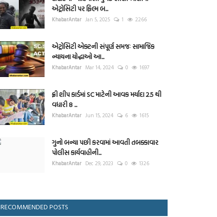
એટ્રોસિટી પર ફિલ્મ બ...
KhabarAntar
Jan 5, 2025
1
2266
એટ્રોસિટી એક્ટની સંપૂર્ણ સમજઃ સામાજિક
ન્યાયના યોદ્ધાઓ આ...
KhabarAntar
Mar 14, 2024
0
1697
ફ્રી શીપ કાર્ડમાં SC માટેની આવક મર્યાદા 2.5 થી
વધારી 8 ...
KhabarAntar
Jun 15, 2024
6
1615
ગુનો બન્યા પછી કરવામાં આવતી તબક્કાવાર
પોલીસ કાર્યવાહીની...
KhabarAntar
Dec 29, 2023
0
1326
RECOMMENDED POSTS