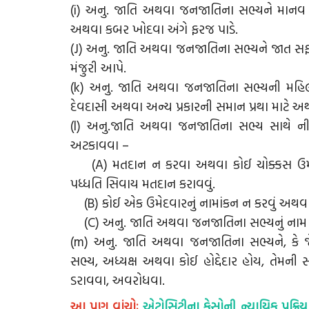
(i) અનુ. જાતિ અથવા જનજાતિના સભ્યને માનવ 
અથવા કબર ખોદવા અંગે ફરજ પાડે.
(J) અનુ. જાતિ અથવા જનજાતિના સભ્યને જાત સફા
મંજુરી આપે.
(k) અનુ. જાતિ અથવા જનજાતિના સભ્યની મહિલાને દ
દેવદાસી અથવા અન્ય પ્રકારની સમાન પ્રથા માટે અથવ
(l) અનુ.જાતિ અથવા જનજાતિના સભ્ય સાથે ની
અટકાવવા –
(A) મતદાન ન કરવા અથવા કોઈ ચોક્કસ ઉમેદવ
પધ્ધતિ સિવાય મતદાન કરાવવું.
(B) કોઈ એક ઉમેદવારનું નામાંકન ન કરવું અથવા આ 
(C) અનુ. જાતિ અથવા જનજાતિના સભ્યનું નામ ચૂં
(m) અનુ. જાતિ અથવા જનજાતિના સભ્યને, કે 
સભ્ય, અધ્યક્ષ અથવા કોઈ હોદ્દેદાર હોય, તેમન
ડરાવવા, અવરોધવા.
આ પણ વાંચોઃ
એટ્રોસિટીના કેસોની ન્યાયિક પ્રક્ર