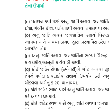
તેના ઉપાયો
(n) મતદાન કર્યા પછી અનુ. જાતિ અથવા જનજાતિન
ઈજા, ગંભીર ઈજા, પહોંચાડવી અથવા ધમકાવવા અન
(o) અનુ. જાતિ અથવા જનજાતિના સભ્યો વિરુદ્ધ
આપવા અંગે અથવા કાયદા દ્વારા પ્રસ્થાપિત કર
આચરેલ હોય.
(p) અનુ. જાતિ અથવા જનજાતિના સભ્યો વિરુદ્ધ 
કાયદાકીય/કાનૂની કાર્યવાહી કરવી.
(q) કોઈ જાહેર સેવક (કર્મચારી)ને ખોટી અથવા ક્
તેમને મળેલ કાયદાકીય સત્તાનો ઉપયોગ કરી અ
ચીડવવા અંગેનું કારણ બનાવવા.
(r) કોઈ જાહેર સ્થળ પાસે અનુ.જાતિ અથવા જનજાત
કરે અથવા ધમકાવે.
(s) કોઈ જાહેર સ્થળ પાસે અનુ.જાતિ અથવા જનજા