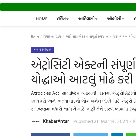
HOME
દલિત
આદિવાસી
ઓબીસી
લ
Home
વિચાર સાહિત્ય
એટ્રોસિટી એક્ટની સંપૂર્ણ સમજઃ સામાજિક ન્યાયના યોદ્
વિચાર સાહિત્ય
એટ્રોસિટી એક્ટની સંપૂર
યોદ્ધાઓ આટલું મોઢે કરી
Atrocities Act: સામાજિક ન્યાયની લડતમાં એટ્રોસિટીન
કાર્યકરો અને અત્યાચારનો ભોગ બનેલ લોકો માટે એટ્રો
સમજણમાં વધારો થાય તે માટે અહીં તેને સરળ ભાષામાં ર
KhabarAntar
Published at: Mar 14, 2024 - 1