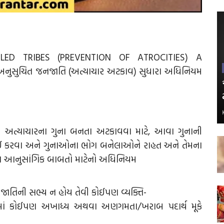
ED TRIBES (PREVENTION OF ATROCITIES) A
નુસુચિત જનજાતિ (અત્યાચાર અટકાવ) સુધારા અધિનિયમ
 અત્યાચારના ગુના બનતા અટકાવવા માટે, આવા ગુનાની
ોગવાઈ કરવા અને ગુનાઓના ભોગ બનેલાઓને રાહત અને તેમના
થવા આનુસાંગિક બાબતો માટેનો અધિનિયમ
ાતિની સભ્ય ન હોય તેવી કોઈપણ વ્યક્તિ-
માં કોઈપણ અખાધ્ય અથવા અણગમતા/ખરાબ પદાર્થ મૂકે