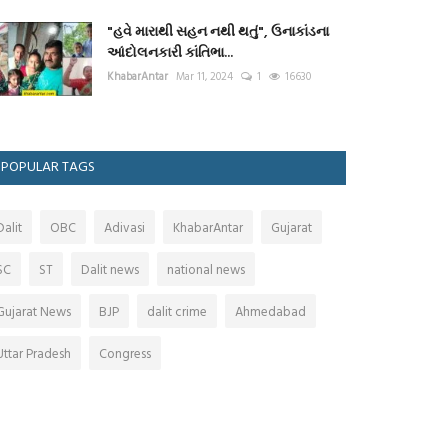
"હવે મારાથી સહન નથી થતું", ઉનાકાંડના
આંદોલનકારી કાંતિભા...
KhabarAntar
Mar 11, 2024
1
16630
POPULAR TAGS
Dalit
OBC
Adivasi
KhabarAntar
Gujarat
SC
ST
Dalit news
national news
Gujarat News
BJP
dalit crime
Ahmedabad
Uttar Pradesh
Congress