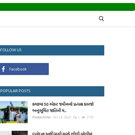
FOLLOW US
Facebook
POPULAR POSTS
કચ્છમાં 50 એકર જમીનનો પ્રત્યક્ષ કબજો
અનુસૂચિત જાતિની મં...
KhabarAntar
Oct 26, 2024
1
2778
દાહોદના આદિવાસી યુવકે ભીલી બોલીમાં