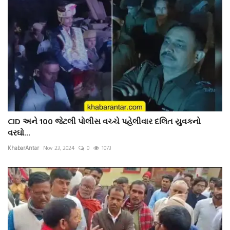
CID અને 100 જેટલી પોલીસ વચ્ચે પહેલીવાર દલિત યુવકનો
વરઘો...
KhabarAntar
Nov 23, 2024
0
1073