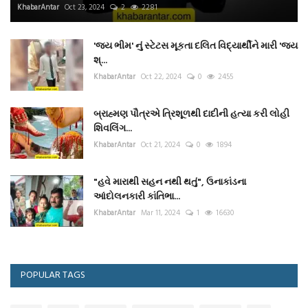
KhabarAntar
Oct 23, 2024
2
2281
'જય ભીમ' નું સ્ટેટસ મૂકતા દલિત વિદ્યાર્થીને મારી 'જય
શ્...
KhabarAntar
Oct 22, 2024
0
2455
બ્રાહ્મણ પૌત્રએ ત્રિશૂળથી દાદીની હત્યા કરી લોહી
શિવલિંગ...
KhabarAntar
Oct 21, 2024
0
1894
"હવે મારાથી સહન નથી થતું", ઉનાકાંડના
આંદોલનકારી કાંતિભા...
KhabarAntar
Mar 11, 2024
1
16630
POPULAR TAGS