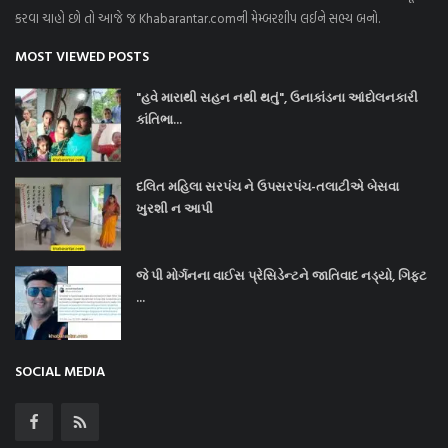
કરવા ચાહો છો તો આજે જ Khabarantar.comની મેમ્બરશીપ લઈને સભ્ય બનો.
MOST VIEWED POSTS
"હવે મારાથી સહન નથી થતું", ઉનાકાંડના આંદોલનકારી
કાંતિભા...
દલિત મહિલા સરપંચ ને ઉપસરપંચ-તલાટીએ બેસવા
ખુરશી ન આપી
જે પી મોર્ગનના વાઈસ પ્રેસિડેન્ટને જાતિવાદ નડ્યો, ગિફ્ટ
...
SOCIAL MEDIA