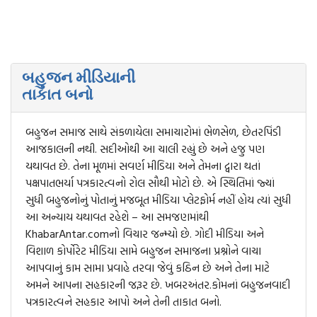
બહુજન મીડિયાની
તાકાત બનો
બહુજન સમાજ સાથે સંકળાયેલા સમાચારોમાં ભેળસેળ, છેતરપિંડી
આજકાલની નથી. સદીઓથી આ ચાલી રહ્યું છે અને હજુ પણ
યથાવત છે. તેના મૂળમાં સવર્ણ મીડિયા અને તેમના દ્વારા થતાં
પક્ષપાતભર્યા પત્રકારત્વનો રોલ સૌથી મોટો છે. એ સ્થિતિમાં જ્યાં
સુધી બહુજનોનું પોતાનું મજબૂત મીડિયા પ્લેટફોર્મ નહીં હોય ત્યાં સુધી
આ અન્યાય યથાવત રહેશે – આ સમજણમાંથી
KhabarAntar.comનો વિચાર જન્મ્યો છે. ગોદી મીડિયા અને
વિશાળ કોર્પોરેટ મીડિયા સામે બહુજન સમાજના પ્રશ્નોને વાચા
આપવાનું કામ સામા પ્રવાહે તરવા જેવું કઠિન છે અને તેના માટે
અમને આપના સહકારની જરૂર છે. ખબરઅંતર.કોમનાં બહુજનવાદી
પત્રકારત્વને સહકાર આપો અને તેની તાકાત બનો.