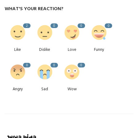
WHAT'S YOUR REACTION?
2
0
0
0
Like
Dislike
Love
Funny
0
0
0
Angry
Sad
Wow