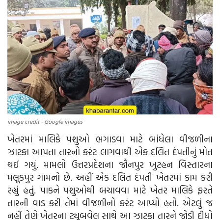
આદિવાસી
ઓબીસી
લઘુમતી
સ્પેશ્યલ સ્ટોરી
વિચાર સાહિત્ય
image credit - Google images
ખેતરમાં માલિકે પશુઓ ભગાડવા માટે બાંધેલા વીજળીના
બહુજનનાયક
ઝાટકા આપતા તારનો કરંટ લાગવાથી એક દલિત દંપતીનું મોત
થઈ ગયું. મામલો ઉત્તરપ્રદેશના જૌનપુર ખુટહન વિસ્તારના
Language
મલૂકપુર ગામનો છે. અહીં એક દલિત દંપતી ખેતરમાં કામ કરી
ગુજરાતી
English
રહ્યું હતું. પાકને પશુઓથી બચાવવા માટે ખેતર માલિકે ફરતે
તારની વાડ કરી તેમાં વીજળીનો કરંટ આપ્યો હતો. એટલું જ
નહીં તેણે ખેતરના ટ્યૂબવેલ સાથે આ ઝાટકા તારને જોડી દીધો