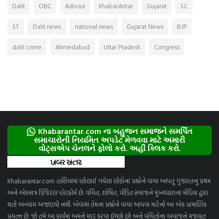
Dalit
OBC
Adivasi
KhabarAntar
Gujarat
SC
ST
Dalit news
national news
Gujarat News
BJP
dalit crime
Ahmedabad
Uttar Pradesh
Congress
Khabarantar.com ના બહુજન સમાજને સમર્પિત
સમાચારોની નિયમિત અપડેટ મેળવવા માટે અમારી
વોટ્સએપ ચેનલને ફોલો કરો. અહીં ક્લિક કરો.
Khabarantar.com હાંશિયામાં ધકેલાઈ ગયેલા લોકોનાં પ્રશ્નોને વાચા આપતું ગુજરાતનું પ્રથમ
અને એકમાત્ર ડિજિટલ પ્લેટફોર્મ છે. વંચિત, શોષિત, પીડિત સમાજને મુખ્યધારાના મીડિયા દ્વારા
થતો અન્યાય અજાણ્યો નથી. એવામાં તેમના પ્રશ્નોને વાચા આપવા માટેનો આ એક પ્રામાણિક
પ્રયત્ન છે. જો તમે આ કાર્યમાં અમને મદદ કરવા ઈચ્છો છો અને વંચિતોના અવાજને મજબૂત