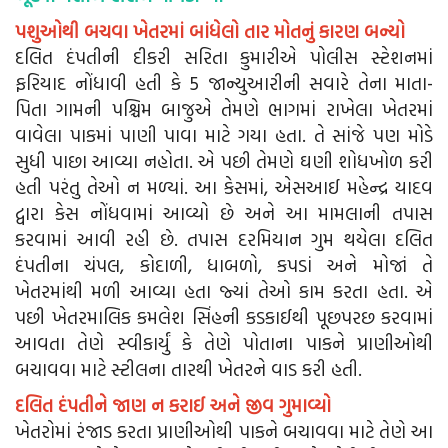
પશુઓથી બચવા ખેતરમાં બાંધેલો તાર મોતનું કારણ બન્યો
દલિત દંપતીની દીકરી સરિતા કુમારીએ પોલીસ સ્ટેશનમાં
ફરિયાદ નોંધાવી હતી કે 5 જાન્યુઆરીની સવારે તેના માતા-
પિતા ગામની પશ્ચિમ બાજુએ તેમણે ભાગમાં રાખેલા ખેતરમાં
વાવેલા પાકમાં પાણી પાવા માટે ગયા હતા. તે સાંજે પણ મોડે
સુધી પાછા આવ્યા નહોતા. એ પછી તેમણે ઘણી શોધખોળ કરી
હતી પરંતુ તેઓ ન મળ્યાં. આ કેસમાં, એસઆઈ મહેન્દ્ર યાદવ
દ્વારા કેસ નોંધવામાં આવ્યો છે અને આ મામલાની તપાસ
કરવામાં આવી રહી છે. તપાસ દરમિયાન ગુમ થયેલા દલિત
દંપતીના ચંપલ, કોદાળી, ધાબળો, કપડાં અને મોજાં તે
ખેતરમાંથી મળી આવ્યા હતા જ્યાં તેઓ કામ કરતા હતા. એ
પછી ખેતરમાલિક કમલેશ સિંહની કડકાઈથી પૂછપરછ કરવામાં
આવતા તેણે સ્વીકાર્યું કે તેણે પોતાના પાકને પ્રાણીઓથી
બચાવવા માટે સ્ટીલના તારથી ખેતરને વાડ કરી હતી.
દલિત દંપતીને જાણ ન કરાઈ અને જીવ ગુમાવ્યો
ખેતરોમાં રંજાડ કરતા પ્રાણીઓથી પાકને બચાવવા માટે તેણે આ