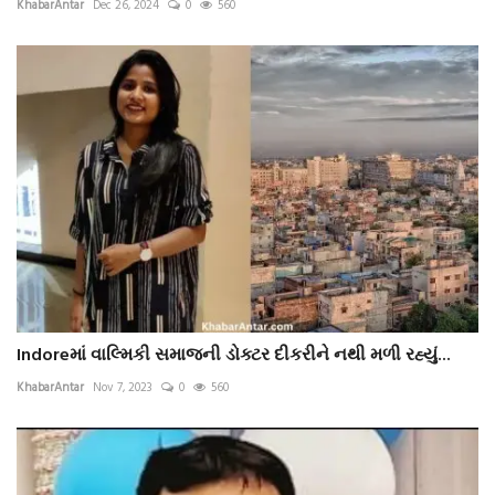
KhabarAntar
Dec 26, 2024
0
560
Indoreમાં વાલ્મિકી સમાજની ડોક્ટર દીકરીને નથી મળી રહ્યું...
KhabarAntar
Nov 7, 2023
0
560