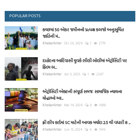
POPULAR POSTS
કચ્છમાં 50 એકર જમીનનો પ્રત્યક્ષ કબજો અનુસૂચિત
જાતિની મં...
KhabarAntar
Oct 26, 2024
1
2779
દાહોદના આદિવાસી યુવકે ભીલી બોલીમાં એટ્રોસિટી પર
ફિલ્મ બ...
KhabarAntar
Jan 5, 2025
1
2267
એટ્રોસિટી એક્ટની સંપૂર્ણ સમજઃ સામાજિક ન્યાયના
યોદ્ધાઓ આ...
KhabarAntar
Mar 14, 2024
0
1698
ફ્રી શીપ કાર્ડમાં SC માટેની આવક મર્યાદા 2.5 થી વધારી 8 ...
KhabarAntar
Jun 15, 2024
6
1616