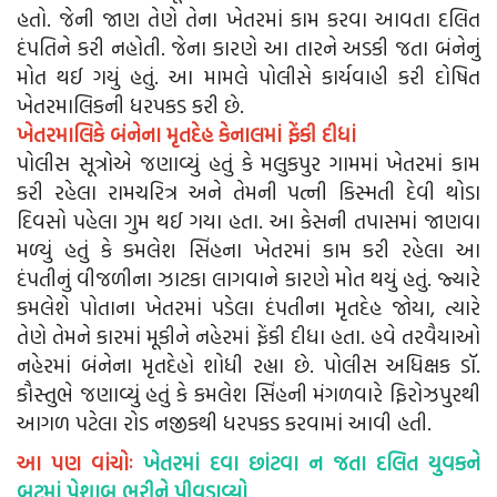
હતો. જેની જાણ તેણે તેના ખેતરમાં કામ કરવા આવતા દલિત
દંપતિને કરી નહોતી. જેના કારણે આ તારને અડકી જતા બંનેનું
મોત થઈ ગયું હતું. આ મામલે પોલીસે કાર્યવાહી કરી દોષિત
ખેતરમાલિકની ધરપકડ કરી છે.
ખેતરમાલિકે બંનેના મૃતદેહ કેનાલમાં ફેંકી દીધાં
પોલીસ સૂત્રોએ જણાવ્યું હતું કે મલુકપુર ગામમાં ખેતરમાં કામ
કરી રહેલા રામચરિત્ર અને તેમની પત્ની કિસ્મતી દેવી થોડા
દિવસો પહેલા ગુમ થઈ ગયા હતા. આ કેસની તપાસમાં જાણવા
મળ્યું હતું કે કમલેશ સિંહના ખેતરમાં કામ કરી રહેલા આ
દંપતીનું વીજળીના ઝાટકા લાગવાને કારણે મોત થયું હતું. જ્યારે
કમલેશે પોતાના ખેતરમાં પડેલા દંપતીના મૃતદેહ જોયા, ત્યારે
તેણે તેમને કારમાં મૂકીને નહેરમાં ફેંકી દીધા હતા. હવે તરવૈયાઓ
નહેરમાં બંનેના મૃતદેહો શોધી રહ્યા છે. પોલીસ અધિક્ષક ડૉ.
કૌસ્તુભે જણાવ્યું હતું કે કમલેશ સિંહની મંગળવારે ફિરોઝપુરથી
આગળ પટેલા રોડ નજીકથી ધરપકડ કરવામાં આવી હતી.
આ પણ વાંચોઃ
ખેતરમાં દવા છાંટવા ન જતા દલિત યુવકને
બૂટમાં પેશાબ ભરીને પીવડાવ્યો