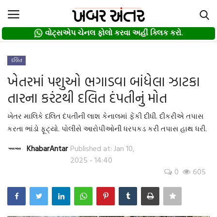
વોટ્સએપ ચેનલ ફોલો કરવા અહીં ક્લિક કરો.
વોટ્સએપ ચેનલ ફોલો કરવા અહીં ક્લિક કરો.
Login
Register
દલિત
ખેતરમાં પશુઓ ભગાડવા બાંધેલા ઝાટકા
Home
તારના કરંટથી દલિત દંપતીનું મોત
દલિત
ખેતર માલિકે દલિત દંપતીની લાશ કેનાલમાં ફેંકી દીધી. દીકરીએ તપાસ
કરતા ભાંડો ફૂટ્યો. પોલીસે આરોપીઓની ધરપકડ કરી તપાસ હાથ ધરી.
About us
KhabarAntar
Published at: Jan 10,
2025 - 14:40
Contact
0
605
Privacy Policy
Gallery