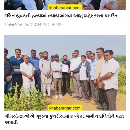
દલિત યુવકની હત્યામાં ન્યાય માંગવા આખું શહેર રસ્તા પર ઉત...
KhabarAntar
Dec 13, 2024
0
1084
ભીમયોદ્ધાઓએ ભૂજના કુનરીયામાં 8 એકર જમીન દલિતોને પરત
અપાવી