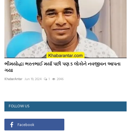
ભીમયોદ્ધા ભરતભાઈ મર્યા પછી પણ 5 લોકોને નવજીવન આપતા
ગયા
KhabarAntar
Jun 19, 2024
1
2046
FOLLOW US
Facebook