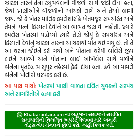
ઝાટકા તારને તેના ટ્યુબવેલની વીજળી સાથે જોડી દીધા હતા,
જેથી પ્રાણીઓને વીજળીનો આંચકો લાગે અને તેઓ ભાગી
જાય. જો કે ખેતર માલિક કમલેશસિંહે ખેતમજૂર રામચરિત અને
તેમની પત્ની કિસ્મતી દેવીને આ બાબત જણાવી નહોતી. જ્યારે
કમલેશ ખેતરમાં પહોંચ્યો ત્યારે તેણે જોયું કે રામચરિત્ર અને
કિસ્મતી દેવીનું ઝાટકા તારના આંચકાથી મોત થઈ ગયું છે. તો તે
આ ઘટના જોઈને ડરી ગયો અને પોતાના ઘરેથી બોલેરો જીપ
લઈને આવ્યો અને પોતાના ભાઈ અખિલેશ સાથે મળીને
બંનેના મૃતદેહ બાસુપુર નહેરમાં ફેંકી દીધા હતા. હવે આ મામલે
બંનેની પોલીસે ધરપકડ કરી છે.
આ પણ વાંચોઃ
ખેતરમાં પાણી વાળતા દલિત યુવકની સરપંચ
અને સાગરિતોએ હત્યા કરી
Khabarantar.com ના બહુજન સમાજને સમર્પિત
સમાચારોની નિયમિત અપડેટ મેળવવા માટે અમારી
વોટ્સએપ ચેનલને ફોલો કરો. અહીં ક્લિક કરો.