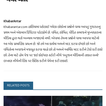
KhabarAntar
Khabarantar.com હાંશિયામાં ધકેલાઈ ગયેલા લોકોનાં પ્રશ્નોને વાચા આપતું ગુજરાતનું
પ્રથમ અને એકમાત્ર ડિજિટલ પ્લેટફોર્મ છે. વંચિત, શોષિત, પીડિત સમાજને મુખ્યધારાના
મીડિયા દ્વારા થતો અન્યાય અજાણ્યો નથી. એવામાં તેમના પ્રશ્નોને વાચા આપવા માટેનો
આ એક પ્રામાણિક પ્રયત્ન છે. જો તમે આ કાર્યમાં અમને મદદ કરવા ઈચ્છો છો અને
વંચિતોના અવાજને મજબૂત કરવા ચાહો છો તો અમને આર્થિક મદદ કરીને ટેકો કરી શકો
છો. તેના માટે હોમ પેજ પર જઈ કોઈપણ સ્ટોરી નીચે 'બહુજન મીડિયાની તાકાત બનો'
લખાણ નીચેની લિંક પર ક્લિક કરીને પેમેન્ટ કરી શકાશે.
RELATED POSTS