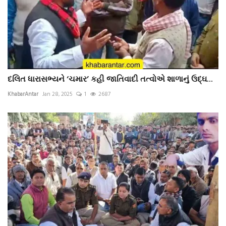
દલિત ધારાસભ્યને ‘ચમાર’ કહી જાતિવાદી તત્વોએ શાળાનું ઉદ્ઘ...
KhabarAntar
Jan 28, 2025
1
2687