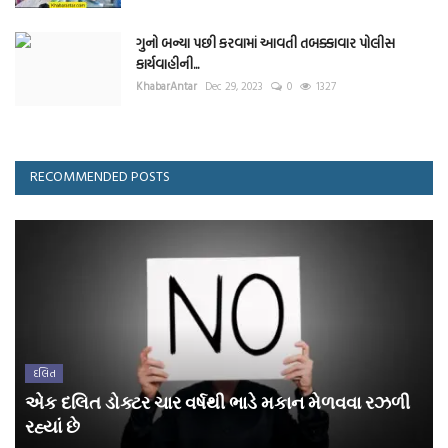
ગુનો બન્યા પછી કરવામાં આવતી તબક્કાવાર પોલીસ
કાર્યવાહીની...
KhabarAntar
Dec 29, 2023
0
1327
RECOMMENDED POSTS
દલિત
એક દલિત ડોક્ટર ચાર વર્ષથી ભાડે મકાન મેળવવા રઝળી
રહ્યાં છે