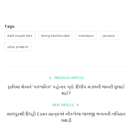
Tags:
dalit couple dies
being electrocuted
malukpur
jaunpur
uttar pradesh
PREVIOUS ARTICLE
ફાતિમા શેખને 'કાલ્પનિક' કહેનાર પ્રો. દિલીપ મંડલની જબરી ધુલાઈ
થઈ?
NEXT ARTICLE
માલપુરથી દિલ્હી દંડવત યાત્રાએ નીકળેલા લાલજી ભગતની તબિયત
લથડી