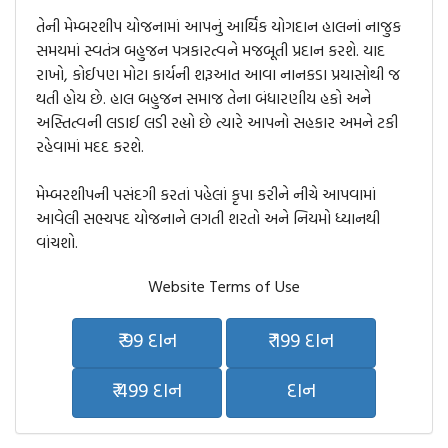
તેની મેમ્બરશીપ યોજનામાં આપનું આર્થિક યોગદાન હાલનાં નાજુક
સમયમાં સ્વતંત્ર બહુજન પત્રકારત્વને મજબૂતી પ્રદાન કરશે. યાદ
રાખો, કોઈપણ મોટા કાર્યની શરૂઆત આવા નાનકડા પ્રયાસોથી જ
થતી હોય છે. હાલ બહુજન સમાજ તેના બંધારણીય હકો અને
અસ્તિત્વની લડાઈ લડી રહ્યો છે ત્યારે આપનો સહકાર અમને ટકી
રહેવામાં મદદ કરશે.
મેમ્બરશીપની પસંદગી કરતાં પહેલાં કૃપા કરીને નીચે આપવામાં
આવેલી સભ્યપદ યોજનાને લગતી શરતો અને નિયમો ધ્યાનથી
વાંચશો.
Website Terms of Use
₹ 99 દાન
₹ 199 દાન
₹ 499 દાન
દાન