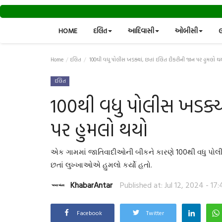
HOME
દલિત
આદિવાસી
ઓબીસી
લ
Home
દલિત
100થી વધુ પોલીસ ખડક્યાં, છતાં દલિત દીકરીની જાન પર હુમલો થ
દલિત
100થી વધુ પોલીસ ખડક્યા
પર હુમલો થયો
એક ગામમાં જાતિવાદીઓની બીકને કારણે 100થી વધુ પોલી
છતાં લુખ્ખાઓએ હુમલો કર્યો હતો.
KhabarAntar
Published at: Jul 12, 2024 - 17:
Facebook
Twitter