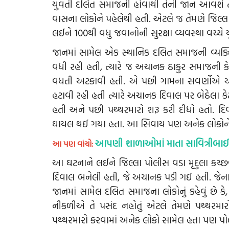
યુવતી દલિત સમાજની હોવાથી તેની જાન આવશે ત્
વાસના લોકોને પહેલેથી હતી. એટલે જ તેમણે જિલ્લા 
લઈને 100થી વધુ જવાનોની સુરક્ષા વ્યવસ્થા વચ્ચે
જાનમાં સામેલ એક સ્થાનિક દલિત સમાજની વ્યક્ત
વધી રહી હતી, ત્યારે જ અચાનક ઠાકુર સમાજન
વધતી અટકાવી હતી. એ પછી ગામના સવર્ણોએ અચા
હટાવી રહી હતી ત્યારે અચાનક દિવાલ પર બેઠેલા કે
હતી અને પછી પથ્થરમારો શરૂ કરી દીધો હતો. દિ
ઘાયલ થઈ ગયા હતા. આ સિવાય પણ અનેક લોકોને 
આપણી શાળાઓમાં માતા સાવિત્રીબાઈ 
આ પણ વાંચો:
આ ઘટનાને લઈને જિલ્લા પોલીસ વડા મૃદુલા કચ્
દિવાલ બનેલી હતી, જે અચાનક પડી ગઈ હતી. જેના
જાનમાં સામેલ દલિત સમાજના લોકોનું કહેવું છે ક
નીકળીએ તે પસંદ નહોતું એટલે તેમણે પથ્થરમારો
પથ્થરમારો કરવામાં અનેક લોકો સામેલ હતા પણ 