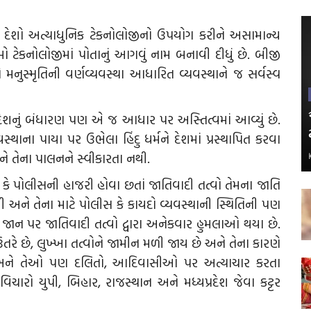
 દેશો અત્યાધુનિક ટેકનોલોજીનો ઉપયોગ કરીને અસામાન્ય
બો ટેકનોલોજીમાં પોતાનું આગવું નામ બનાવી દીધું છે. બીજી
નુસ્મૃતિની વર્ણવ્યવસ્થા આધારિત વ્યવસ્થાને જ સર્વસ્વ
 દેશનું બંધારણ પણ એ જ આધાર પર અસ્તિત્વમાં આવ્યું છે.
થાના પાયા પર ઉભેલા હિંદુ ધર્મને દેશમાં પ્રસ્થાપિત કરવા
 તેના પાલનને સ્વીકારતા નથી.
કે પોલીસની હાજરી હોવા છતાં જાતિવાદી તત્વો તેમના જાતિ
 અને તેના માટે પોલીસ કે કાયદો વ્યવસ્થાની સ્થિતિની પણ
 જાન પર જાતિવાદી તત્વો દ્વારા અનેકવાર હુમલાઓ થયા છે.
 છે, લુખ્ખા તત્વોને જામીન મળી જાય છે અને તેના કારણે
છે અને તેઓ પણ દલિતો, આદિવાસીઓ પર અત્યાચાર કરતા
ચારો યુપી, બિહાર, રાજસ્થાન અને મધ્યપ્રદેશ જેવા કટ્ટર