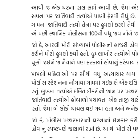
આવી જ એક ઘટના હાલ સામે આવી છે, જેમાં એક
સપના પર જાતિવાદી તત્વોએ પાણી ફેરવી દીધું છે
ગામના જાતિવાદી તત્વો તેના પર હુમલો કરશે તેવી
એ પછી સ્થાનિક પોલીસના 100થી વધુ જવાનોને જાન
જો કે, આટલી મોટી સંખ્યામાં પોલીસની હાજરી હો
કરીને મોટો હુમલો કર્યો હતો. હુમલાખોર તત્વો
ઘૂસી જઈને જાનૈયાને પણ ફટકાર્યા હોવાનું કહેવાય છ
મામલો મહિલાઓ પર સૌથી વધુ અત્યાચાર થાય છે
પોલીસ સ્ટેશનના નૌગાયા ગામમાં ગઈકાલે એક દલિત
હતું. લુખ્ખા તત્વોએ દલિત દીકરીની જાન પર પથ્
જાતિવાદી તત્વોએ હોબાળો મચાવતા એક તાજી ચણેલ
હતો, જેમાં બે લોકો ઘાયલ થઈ ગયા હતા અને અનેક
જો કે, પોલીસ પથ્થરમારાની ઘટનાનો ઈનકાર કરી
હોવાનું સ્પષ્ટપણે જણાવી રહ્યાં છે. આથી પોલીસ