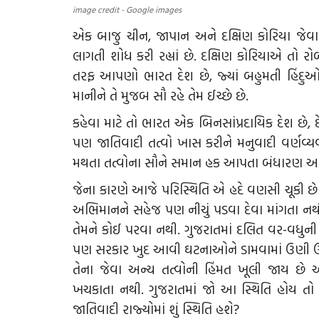
image credit - Google images
એક બાજુ ચીન, જાપાન અને દક્ષિણ કોરિયા જેવા
લાગતી શોધ કરી રહ્યાં છે. દક્ષિણ કોરિયાએ તો રો
તરફ આપણો ભારત દેશ છે, જ્યાં બહુમતી હિંદુઓ મ
માનીને તે મુજબ સૌ રહે તેમ ઈચ્છે છે.
કહેવા માટે તો ભારત એક બિનસાંપ્રદાયિક દેશ છે,
પણ જાતિવાદી તત્વો ખાસ કરીને મનુવાદી વર્ણવ્યવસ્
મથતા તત્વોના સૌને સમાન હક આપતા બંધારણ અને
જેના કારણે આજે પરિસ્થિતિ એ હદે વણસી ચૂકી છે 
અભિમાનને સહેજ પણ નીચું પડવા દેવા માંગતા નથી
તેમને કોઈ પરવા નથી. ગુજરાતમાં દલિત વર-વધુની
પણ સરકાર ખુદ આવી ઘટનાઓને ડામવામાં ઉણી ઉતરે
તેના જેવા અન્ય તત્વોની હિંમત ખૂલી જાય 
ખચકાતા નથી. ગુજરાતમાં જો આ સ્થિતિ હોય તો વિ
જાતિવાદી રાજ્યોમાં શું સ્થિતિ હશે?