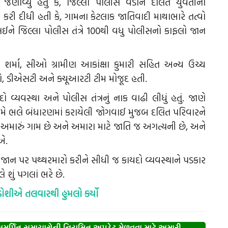
ાવ્યું હતું કે, જિલ્લા પોલીસ વડાને દલિત યુવતીના
 દીધી હતી કે, ગામના કેટલાક જાતિવાદી માથાભારે તત્વો
લઈને જિલ્લા પોલીસ તંત્રે 100થી વધુ પોલીસનો કાફલો જાન
્મા, સીઓ ગ્રામીણ આકાંક્ષા કુમારી સહિત અન્ય ઉચ્ચ
, ડીએસટી અને ક્યૂઆરટી ટીમ મોજૂદ હતી.
 વ્યવસ્થા અને પોલીસ તંત્રનું નાક વાઢી લીધું હતું. જાણે
મે ભલે બંધારણમાં કરાયેલી જોગવાઈ મુજબ દલિત પરિવારને
મારું ગામ છે અને અમારા માટે જાતિ જ અગત્યની છે, અને
એ.
 જાન પર પથ્થરમારો કરીને સીધી જ કાયદો વ્યવસ્થાને પડકાર
ે શું પગલાં ભરે છે.
ડોશીએ તલવારથી હુમલો કર્યો