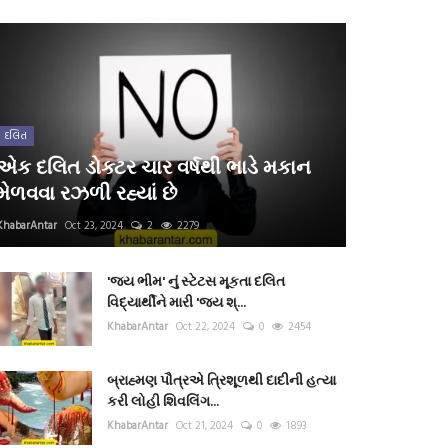
દલિત
એક દલિત ડોક્ટર ચાર વર્ષથી ભાડે મકાન
મેળવવા રઝળી રહ્યાં છે
KhabarAntar
Oct 23, 2024
2
2279
'જય ભીમ' નું સ્ટેટસ મૂકતા દલિત
વિદ્યાર્થીને મારી 'જય શ્...
KhabarAntar
Oct 22, 2024
0
2454
બ્રાહ્મણ પૌત્રએ ત્રિશૂળથી દાદીની હત્યા
કરી લોહી શિવલિંગ...
KhabarAntar
Oct 21, 2024
0
1893