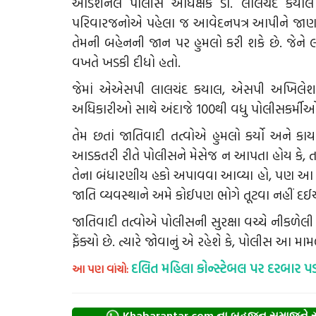
એડિશનલ પોલીસ અધિક્ષક ડો. લાલચંદ કયાલે જણ
પરિવારજનોએ પહેલા જ આવેદનપત્ર આપીને જાણ કરી
તેમની બહેનની જાન પર હુમલો કરી શકે છે. જેને 
વખતે ખડકી દીધો હતો.
જેમાં એએસપી લાલચંદ કયાલ, એસપી અખિલેશ શર
અધિકારીઓ સાથે અંદાજે 100થી વધુ પોલીસકર્મીઓ
તેમ છતાં જાતિવાદી તત્વોએ હુમલો કર્યો અને કાયદો
આડકતરી રીતે પોલીસને મેસેજ ન આપતા હોય કે, ત
તેના બંધારણીય હકો અપાવવા આવ્યા હો, પણ આ અ
જાતિ વ્યવસ્થાને અમે કોઈપણ ભોગે તૂટવા નહીં દઈ
જાતિવાદી તત્વોએ પોલીસની સુરક્ષા વચ્ચે નીકળેલી
ફેંક્યો છે. ત્યારે જોવાનું એ રહેશે કે, પોલીસ આ મામલ
દલિત મહિલા કોન્સ્ટેબલ પર દરબાર પ
આ પણ વાંચો: