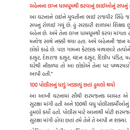
બહેનના લગ્ન ધામધૂમથી કરવાનું ભાઈઓનું સપનું ર
આ ઘટનાને લઈને યુવતીના ભાઈ રાજવીર સિંહે જણાવ્
સપનું રોળાઈ ગયું છે. હું સરકારી શાળામાં શિક્
બહેન છે. અમે તેના લગ્ન ધામધૂમથી કરવા માંગતા
મનોજ સાથે નક્કી થયા હતા. અમે બહેનની જાન એ
લોકો કાઢે છે. પણ ગામના કેટલાક માથાભારે તત્વોને એ 
ઠાકુર, દેશરાજ ઠાકુર, ચંદન ઠાકુર, દિલીપ પંડિત, 
ઘરેથી નીકળ્યા તો આ લોકોએ તેના પર પથ્થરમા
આપી હતી."
100 પોલીસનું ધાડું ખડકાયું છતાં હુમલો થયો
આ આખી ઘટનામાં સૌથી શરમજનક બાબત એ રહી
સુરક્ષા માંગી હતી અને 100થી વધુ પોલીસકર્મીઓનું આ
હુમલો કર્યો હતો. પોલીસ માટે આનાથી મોટી શરમજ
સુરક્ષા માંગી હોવા છતાં તમે તેને તે આપી ન શક્યા.