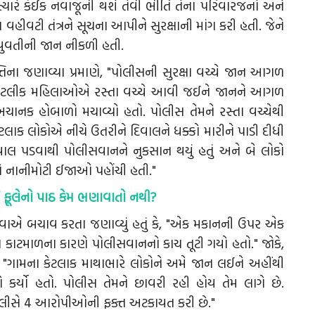
યારે કંઈક નવાજૂની થશે તેવી ભીતિ તેના પરિવારજનો અને
વહીવટી તંત્રને સૂચના આપીને સુરક્ષાની માંગ કરી હતી. જેને
 યુવતીની જાન નીકળી હતી.
િના જણાવ્યા પ્રમાણે, "પોલીસની સુરક્ષા વચ્ચે જાન આગળ
ી કેટલીક મહિલાઓએ રસ્તા વચ્ચે આવી જઈને જાનને આગળ
નક હોબાળો મચાવ્યો હતો. પોલીસ તેમને રસ્તા વચ્ચેથી
ટલાક લોકોએ નીચે ઉતરીને દિવાલને ધક્કો મારીને પાડી દીધી
વાલ પડવાથી પોલીસવાનને નુકસાન થયું હતું અને બે લોકો
નાનીમોટી ઈજાઓ પહોંચી હતી."
ફૂલેનો પાઠ કેમ ભણાવાતો નથી?
છવાએ બચાવ કરતા જણાવ્યું હતું કે, "એક મકાનની ઉપર એક
 કાટમાળના કારણે પોલીસવાનનો કાચ તૂટી ગયો હતો." જોકે,
ે, "ગામના કેટલાક માથાભારે લોકોને અમે જાન લઈને અહીંથી
 કર્યો હતો. પોલીસ તેમને છાવરી રહી હોય તેમ લાગે છે.
પોલીસે 4 આરોપીઓની ફક્ત અટકાયત કરી છે."