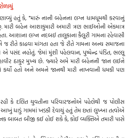
ોળાયું
યું હતું કે, "મારું નાની બહેનના લગ્ન ધામધૂમથી કરવાનું
ષક છું. મારી બહેન આશાકુમારી અમારી ત્રણ ભાઈઓની એકમાત્ર
 હતા. આશાના લગ્ન નદબઈ તાલુકાના કૈલૂરી ગામના રહેવાસી
 જ રીતે કાઢવા માંગતા હતા જે રીતે ગામના અન્ય સમાજના
પસંદ નહોતું. જેમાં મુંશી પહેલવાન, પુષ્પેન્દ્ર પંડિત, ભલ્લૂ
મહાવીર ઠાકુર મુખ્ય છે. જ્યારે અમે મારી બહેનની જાન લઈને
રો કર્યો હતો અને અમને જાનથી મારી નાખવાની ધમકી પણ
 કે દલિત યુવતીના પરિવારજનોએ પહેલેથી જ પોલીસ
ખું ધાડું ગામમાં ખડકી દેવાયું હતું તેમ છતાં લુખ્ખા તત્વોએ
નક બાબત બીજી કઈ હોઈ શકે કે, કોઈ વ્યક્તિએ તમારી પાસે