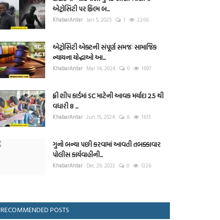
એટ્રોસિટી પર ફિલ્મ બ...
KhabarAntar
Jan 5, 2025
1
2266
એટ્રોસિટી એક્ટની સંપૂર્ણ સમજઃ સામાજિક
ન્યાયના યોદ્ધાઓ આ...
KhabarAntar
Mar 14, 2024
0
1697
ફ્રી શીપ કાર્ડમાં SC માટેની આવક મર્યાદા 2.5 થી
વધારી 8 ...
KhabarAntar
Jun 15, 2024
6
1615
ગુનો બન્યા પછી કરવામાં આવતી તબક્કાવાર
પોલીસ કાર્યવાહીની...
KhabarAntar
Dec 29, 2023
0
1326
RECOMMENDED POSTS