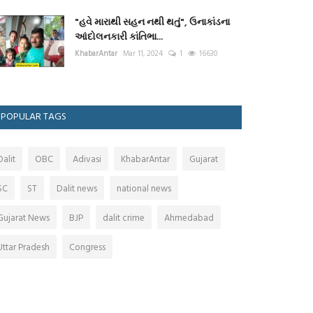
"હવે મારાથી સહન નથી થતું", ઉનાકાંડના
આંદોલનકારી કાંતિભા...
KhabarAntar
Mar 11, 2024
1
16630
POPULAR TAGS
Dalit
OBC
Adivasi
KhabarAntar
Gujarat
SC
ST
Dalit news
national news
Gujarat News
BJP
dalit crime
Ahmedabad
Uttar Pradesh
Congress