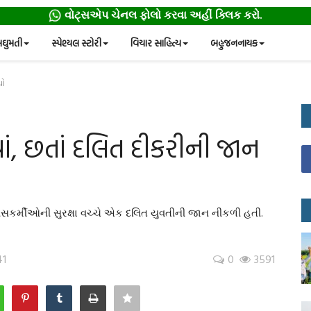
વોટ્સએપ ચેનલ ફોલો કરવા અહીં ક્લિક કરો.
ઘુમતી
સ્પેશ્યલ સ્ટોરી
વિચાર સાહિત્ય
બહુજનનાયક
યો
ં, છતાં દલિત દીકરીની જાન
સકર્મીઓની સુરક્ષા વચ્ચે એક દલિત યુવતીની જાન નીકળી હતી.
41
0
3591