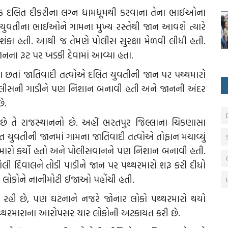
 દલિત દીકરીના લગ્ન ધામધૂમથી કરવાના તેના ભાઈઓના
. યુવતીના ભાઈઓને ગામના મુખ્ય રસ્તેથી જાન આવશે ત્યારે
 શંકા હતી. આથી જ તેમણે પોલીસ સુરક્ષા મેળવી લીધી હતી.
ના રૂટ પર ખડકી દેવામાં આવ્યા હતા.
વા છતાં જાતિવાદી તત્વોએ દલિત યુવતીની જાન પર પથ્થમારો
એ પોલીસની ગાડીને પણ નિશાન બનાવી હતી અને જાનની અંદર
ે.
 તે રાજસ્થાનનો છે. અહીં ભરતપુર જિલ્લાના ચિકણાસા
 યુવતીની જાનમાં ગામના જાતિવાદી તત્વોએ તોફાન મચાવ્યું
થરમારો કર્યો હતો અને પોલીસવાનને પણ નિશાન બનાવી હતી.
ી દિવાલને તોડી પાડીને જાન પર પથ્થરમારો શરૂ કરી દીધો
 લોકોને નાનીમોટી ઈજાઓ પહોંચી હતી.
 રહી છે, પણ ઘટનાને નજરે જોનાર લોકો પથ્થરમારો થયો
ે પથ્થરમારાના આરોપસર ચાર લોકોની અટકાયત કરી છે.