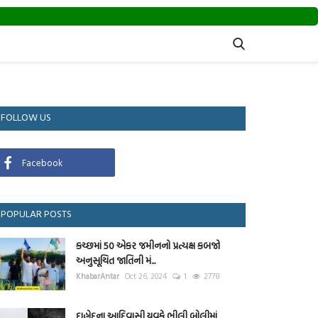
FOLLOW US
Facebook
POPULAR POSTS
કચ્છમાં 50 એકર જમીનનો પ્રત્યક્ષ કબજો
અનુસૂચિત જાતિની મં...
KhabarAntar
Oct 26, 2024
1
2778
દાહોદના આદિવાસી યુવકે ભીલી બોલીમાં