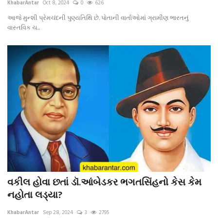
KhabarAntar
Oct 8, 2024
0
626
આજે મુન્શી પ્રેમચંદની પુણ્યતિથિ છે. પોતાની વાર્તાઓમાં ગ્રામીણ ભારતનું
વાસ્તવિક ચ...
વકીલ હોવા છતાં ડૉ.આંબેડકર ભગતસિંહનો કેસ કેમ
નહોતા લડ્યા?
KhabarAntar
Sep 28, 2024
3
2795