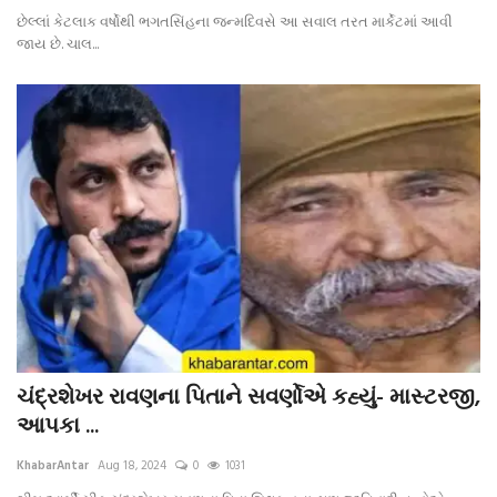
છેલ્લાં કેટલાક વર્ષોથી ભગતસિંહના જન્મદિવસે આ સવાલ તરત માર્કેટમાં આવી
જાય છે. ચાલ...
ચંદ્રશેખર રાવણના પિતાને સવર્ણોએ કહ્યું- માસ્ટરજી,
આપકા ...
KhabarAntar
Aug 18, 2024
0
1031