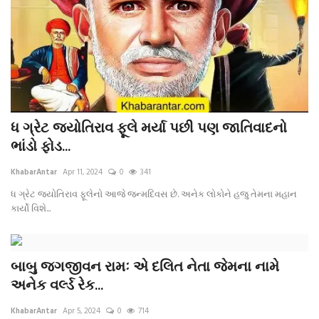
ધ ગ્રેટ જ્યોતિરાવ ફૂલે મર્યા પછી પણ જાતિવાદનો
ભાંડો ફોડ...
KhabarAntar
Apr 11, 2024
0
341
ધ ગ્રેટ જ્યોતિરાવ ફૂલેનો આજે જન્મદિવસ છે. અનેક લોકોને હજુ તેમના મહાન
કાર્યો વિશે...
બાબુ જગજીવન રામઃ એ દલિત નેતા જેમના નામે
અનેક વર્લ્ડ રેક...
KhabarAntar
Apr 5, 2024
0
714