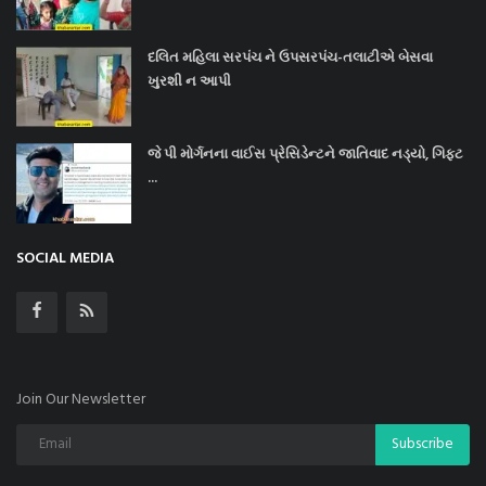
દલિત મહિલા સરપંચ ને ઉપસરપંચ-તલાટીએ બેસવા
ખુરશી ન આપી
જે પી મોર્ગનના વાઈસ પ્રેસિડેન્ટને જાતિવાદ નડ્યો, ગિફ્ટ
...
SOCIAL MEDIA
Join Our Newsletter
Subscribe