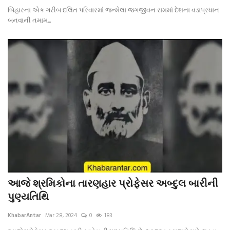
બિહારના એક ગરીબ દલિત પરિવારમાં જન્મેલા જગજીવન રામમાં દેશના વડાપ્રધાન
બનવાની તમામ...
આજે શ્રમિકોના તારણહાર પ્રોફેસર અબ્દુલ બારીની
પુણ્યતિથિ
KhabarAntar
Mar 28, 2024
0
183