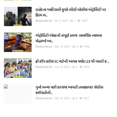
દાહોદના આદિવાસી યુવકે ભીલી બોલીમાં એટ્રોસિટી પર
ફિલ્મ બ...
KhabarAntar
Jan 5, 2025
1
2267
એટ્રોસિટી એક્ટની સંપૂર્ણ સમજઃ સામાજિક ન્યાયના
યોદ્ધાઓ આ...
KhabarAntar
Mar 14, 2024
0
1698
ફ્રી શીપ કાર્ડમાં SC માટેની આવક મર્યાદા 2.5 થી વધારી 8 ...
KhabarAntar
Jun 15, 2024
6
1616
ગુનો બન્યા પછી કરવામાં આવતી તબક્કાવાર પોલીસ
કાર્યવાહીની...
KhabarAntar
Dec 29, 2023
0
1327