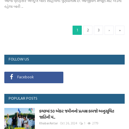
આજે પ્રોફેસર અબ્દુલ બારી સાહેબની પુણ્યતિથિ છે. આજીવન મજૂરો માટે લડતા
રહેલા બારી ...
1
2
3
›
»
FOLLOW US
Facebook
POPULAR POSTS
કચ્છમાં 50 એકર જમીનનો પ્રત્યક્ષ કબજો અનુસૂચિત
જાતિની મં...
KhabarAntar
Oct 26, 2024
1
2779