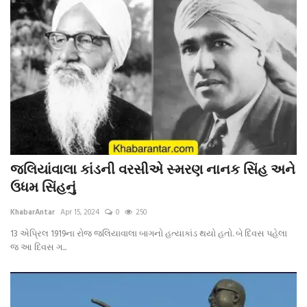
જલિયાંવાલા કાંડની વરસીએ સ્મરણ નાનક સિંહ અને
ઉધમ સિંહનું
KhabarAntar
Apr 15, 2024
0
250
13 એપ્રિલ 1919ના રોજ જલિયાવાલા બાગનો હત્યાકાંડ થયો હતો. બે દિવસ પહેલા
જ આ દિવસ ગ...