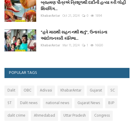
બ્રાહ્મણ પૌત્રએ ત્રિશૂળથી દાદીની હત્યા કરી લોહી
શિવલિંગ...
KhabarAntar
Oct 21, 2024
0
1894
"હવે મારાથી સહન નથી થતું", ઉનાકાંડના
આંદોલનકારી કાંતિભા...
KhabarAntar
Mar 11, 2024
1
16630
POPULAR TAGS
Dalit
OBC
Adivasi
KhabarAntar
Gujarat
SC
ST
Dalit news
national news
Gujarat News
BJP
dalit crime
Ahmedabad
Uttar Pradesh
Congress