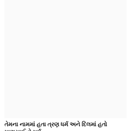
આદિવાસી
ઓબીસી
લઘુમતી
સ્પેશ્યલ સ્ટોરી
વિચાર સાહિત્ય
બહુજનનાયક
Language
ગુજરાતી
English
તેમના નામમાં હતા ત્રણ ધર્મ અને દિલમાં હતો