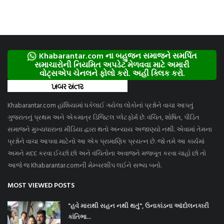
Khabarantar.com ના બહુજન સમાજને સમર્પિત
સમાચારોની નિયમિત અપડેટ મેળવવા માટે અમારી
વોટ્સએપ ચેનલને ફોલો કરો. અહીં ક્લિક કરો.
Khabarantar.com હાંશિયામાં ધકેલાઈ ગયેલા લોકોનાં પ્રશ્નોને વાચા આપતું
ગુજરાતનું પ્રથમ અને એકમાત્ર ડિજિટલ પ્લેટફોર્મ છે. વંચિત, શોષિત, પીડિત
સમાજને મુખ્યધારાના મીડિયા દ્વારા થતો અન્યાય અજાણ્યો નથી. એવામાં તેમના
પ્રશ્નોને વાચા આપવા માટેનો આ એક પ્રામાણિક પ્રયત્ન છે. જો તમે આ કાર્યમાં
અમને મદદ કરવા ઈચ્છો છો અને વંચિતોના અવાજને મજબૂત કરવા ચાહો છો તો
આજે જ Khabarantar.comની મેમ્બરશીપ લઈને સભ્ય બનો.
MOST VIEWED POSTS
"હવે મારાથી સહન નથી થતું", ઉનાકાંડના આંદોલનકારી
કાંતિભા...