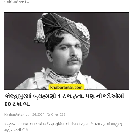
જાતિવાદ અને ...
કોલ્હાપુરમાં બ્રાહ્મણો 4 ટકા હતા, પણ નોકરીઓમાં
80 ટકા બ...
KhabarAntar
Jun 26, 2024
0
728
બહુજન સમાજ આજે જે કંઈપણ સુવિધાઓ મેળવી રહ્યો છે તેના મૂળમાં શાહુજી
મહારાજની દીર્ધ...