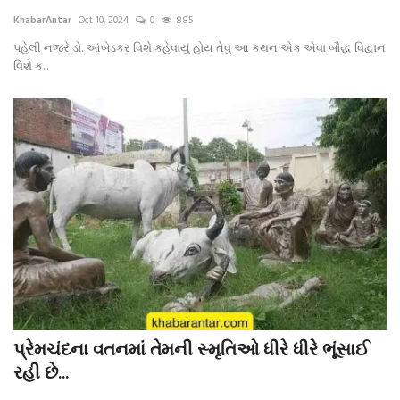
KhabarAntar
Oct 10, 2024
0
885
પહેલી નજરે ડો. આંબેડકર વિશે કહેવાયું હોય તેવું આ કથન એક એવા બૌદ્ધ વિદ્વાન
વિશે ક...
પ્રેમચંદના વતનમાં તેમની સ્મૃતિઓ ધીરે ધીરે ભૂંસાઈ
રહી છે...