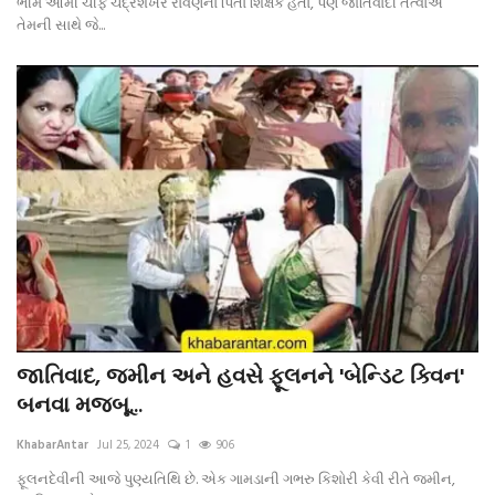
ભીમ આર્મી ચીફ ચંદ્રશેખર રાવણના પિતા શિક્ષક હતા, પણ જાતિવાદી તત્વોએ
તેમની સાથે જે...
જાતિવાદ, જમીન અને હવસે ફૂલનને 'બેન્ડિટ ક્વિન'
બનવા મજબૂ...
KhabarAntar
Jul 25, 2024
1
906
ફૂલનદેવીની આજે પુણ્યતિથિ છે. એક ગામડાની ગભરુ કિશોરી કેવી રીતે જમીન,