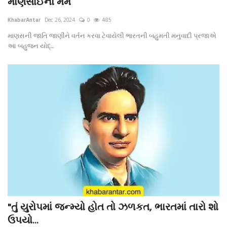
માણસાઈનો મર્મ
KhabarAntar
Dec 26, 2024
0
485
માણસની જાતિ જાણીને વર્તન કરવા ટેવાયેલી ભારતની બહુમતી મનુવાદી પ્રજાએ
આ બહુજન યોદ્...
"તું યુરોપમાં જન્મ્યો હોત તો ઝળકત, ભારતમાં તારો શો
ઉપયો...