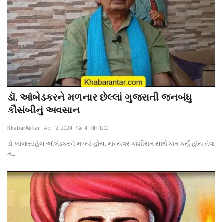
ડૉ. આંબેડકરને મળનાર છેલ્લાં ગુજરાતી જનબંધુ
કૌસંબીનું અવસાન
KhabarAntar
Apr 12, 2024
4
1303
ડો. બાબાસાહેબ આંબેડકરને મળ્યાં હોય, માન્યવર કાંશીરામ સાથે કામ કર્યું હોય તેવા
મ...