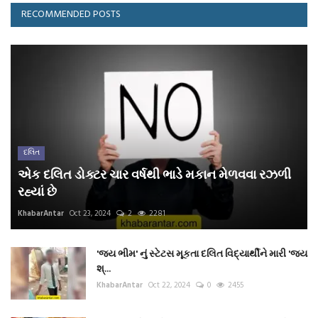
RECOMMENDED POSTS
દલિત
એક દલિત ડોક્ટર ચાર વર્ષથી ભાડે મકાન મેળવવા રઝળી
રહ્યાં છે
KhabarAntar
Oct 23, 2024
2
2281
'જય ભીમ' નું સ્ટેટસ મૂકતા દલિત વિદ્યાર્થીને મારી 'જય
શ્...
KhabarAntar
Oct 22, 2024
0
2455