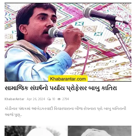
સામાજિક સંઘર્ષનો પર્યાય પ્રોફેસર બાબુ કાતિરા
KhabarAntar
Apr 26, 2024
10
2794
કોડીનાર પંથકમાં આંબેડકરવાદી વિચારધારાના બીજ રોપનારા પ્રો. બાબુ કાતિરાની
આજે પુણ્...