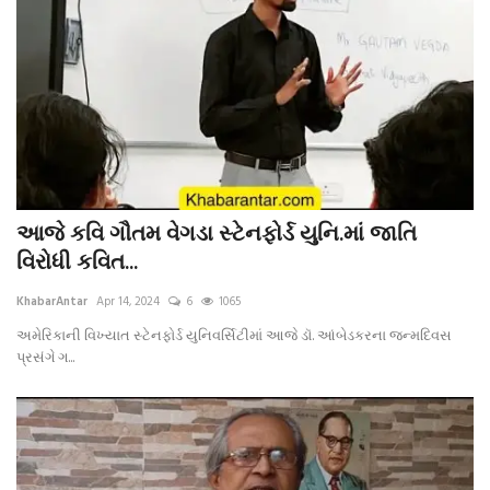
આજે કવિ ગૌતમ વેગડા સ્ટેનફોર્ડ યુનિ.માં જાતિ
વિરોધી કવિત...
KhabarAntar
Apr 14, 2024
6
1065
અમેરિકાની વિખ્યાત સ્ટેનફોર્ડ યુનિવર્સિટીમાં આજે ડૉ. આંબેડકરના જન્મદિવસ
પ્રસંગે ગ...