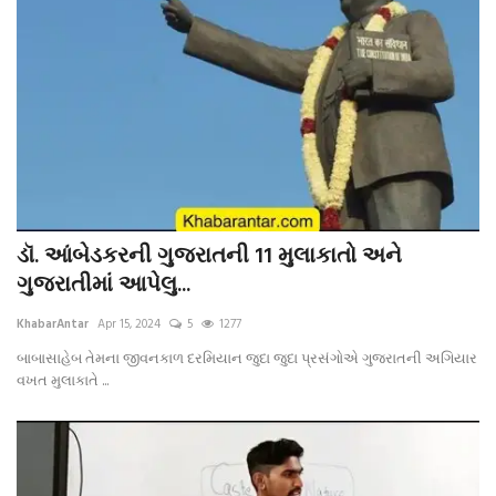
ડૉ. આંબેડકરની ગુજરાતની 11 મુલાકાતો અને
ગુજરાતીમાં આપેલુ...
KhabarAntar
Apr 15, 2024
5
1277
બાબાસાહેબ તેમના જીવનકાળ દરમિયાન જુદા જુદા પ્રસંગોએ ગુજરાતની અગિયાર
વખત મુલાકાતે ...