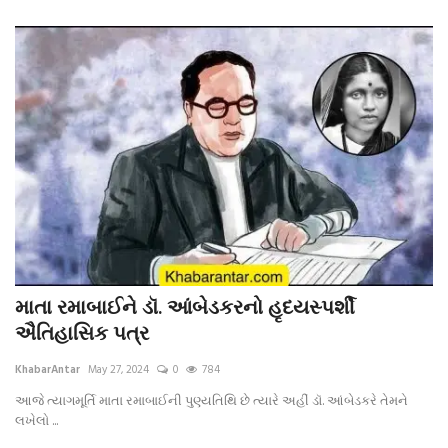
માતા રમાબાઈને ડૉ. આંબેડકરનો હૃદયસ્પર્શી
ઐતિહાસિક પત્ર
KhabarAntar
May 27, 2024
0
784
આજે ત્યાગમૂર્તિ માતા રમાબાઈની પુણ્યતિથિ છે ત્યારે અહીં ડૉ. આંબેડકરે તેમને
લખેલો ...