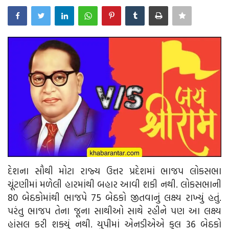
આદિવાસી
ઓબીસી
લઘુમતી
સ્પેશ્યલ સ્ટોરી
વિચાર સાહિત્ય
બહુજનનાયક
દેશના સૌથી મોટા રાજ્ય ઉત્તર પ્રદેશમાં ભાજપ લોકસભા
Language
ચૂંટણીમાં મળેલી હારમાંથી બહાર આવી શકી નથી. લોકસભાની
ગુજરાતી
English
80 બેઠકોમાંથી ભાજપે 75 બેઠકો જીતવાનું લક્ષ્ય રાખ્યું હતું.
પરંતુ ભાજપ તેના જૂના સાથીઓ સાથે રહીને પણ આ લક્ષ્ય
હાંસલ કરી શક્યું નથી. યુપીમાં એનડીએએ કુલ 36 બેઠકો