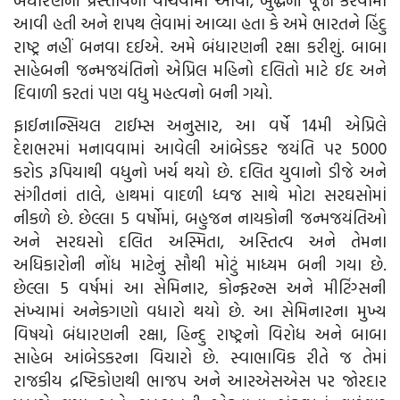
આવી હતી અને શપથ લેવામાં આવ્યા હતા કે અમે ભારતને હિંદુ
રાષ્ટ્ર નહીં બનવા દઈએ. અમે બંધારણની રક્ષા કરીશું. બાબા
સાહેબની જન્મજયંતિનો એપ્રિલ મહિનો દલિતો માટે ઈદ અને
દિવાળી કરતાં પણ વધુ મહત્વનો બની ગયો.
ફાઈનાન્સિયલ ટાઈમ્સ અનુસાર, આ વર્ષે 14મી એપ્રિલે
દેશભરમાં મનાવવામાં આવેલી આંબેડકર જયંતિ પર 5000
કરોડ રૂપિયાથી વધુનો ખર્ચ થયો છે. દલિત યુવાનો ડીજે અને
સંગીતનાં તાલે, હાથમાં વાદળી ધ્વજ સાથે મોટા સરઘસોમાં
નીકળે છે. છેલ્લા 5 વર્ષોમાં, બહુજન નાયકોની જન્મજયંતિઓ
અને સરઘસો દલિત અસ્મિતા, અસ્તિત્વ અને તેમના
અધિકારોની નોંધ માટેનું સૌથી મોટું માધ્યમ બની ગયા છે.
છેલ્લા 5 વર્ષમાં આ સેમિનાર, કોન્ફરન્સ અને મીટિંગ્સની
સંખ્યામાં અનેકગણો વધારો થયો છે. આ સેમિનારના મુખ્ય
વિષયો બંધારણની રક્ષા, હિન્દુ રાષ્ટ્રનો વિરોધ અને બાબા
સાહેબ આંબેડકરના વિચારો છે. સ્વાભાવિક રીતે જ તેમાં
રાજકીય દ્રષ્ટિકોણથી ભાજપ અને આરએસએસ પર જોરદાર