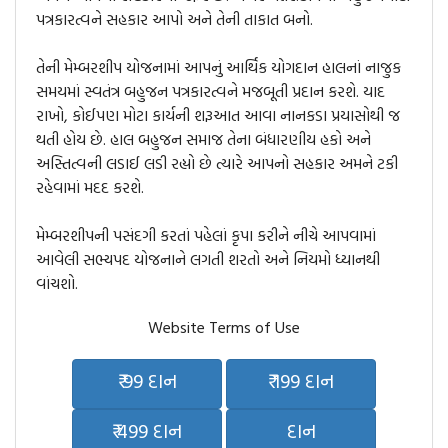
પત્રકારત્વને સહકાર આપો અને તેની તાકાત બનો.
તેની મેમ્બરશીપ યોજનામાં આપનું આર્થિક યોગદાન હાલનાં નાજુક
સમયમાં સ્વતંત્ર બહુજન પત્રકારત્વને મજબૂતી પ્રદાન કરશે. યાદ
રાખો, કોઈપણ મોટા કાર્યની શરૂઆત આવા નાનકડા પ્રયાસોથી જ
થતી હોય છે. હાલ બહુજન સમાજ તેના બંધારણીય હકો અને
અસ્તિત્વની લડાઈ લડી રહ્યો છે ત્યારે આપનો સહકાર અમને ટકી
રહેવામાં મદદ કરશે.
મેમ્બરશીપની પસંદગી કરતાં પહેલાં કૃપા કરીને નીચે આપવામાં
આવેલી સભ્યપદ યોજનાને લગતી શરતો અને નિયમો ધ્યાનથી
વાંચશો.
Website Terms of Use
₹ 99 દાન
₹ 199 દાન
₹ 499 દાન
દાન