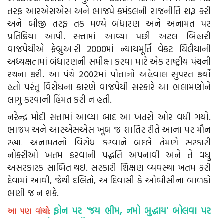
તરફ આરએસએસ અને ભાજપે કમંડલની રાજનીતિ શરૂ કરી
અને બીજી તરફ તક મળ્યે બંધારણ અને અનામત પર
પ્રતિક્રિયા આપી. સત્તામાં આવ્યા પછી અટલ બિહારી
વાજપેયીએ ફેબ્રુઆરી 2000માં ન્યાયમૂર્તિ વેંકટ ચિલૈયાની
અધ્યક્ષતામાં બંધારણની સમીક્ષા કરવા માટે એક રાષ્ટ્રીય પંચની
રચના કરી. આ પંચે 2002માં પોતાનો અહેવાલ સુપરત કર્યો
હતો પરંતુ વિરોધના કારણે વાજપેયી સરકારે આ ભલામણોને
લાગુ કરવાની હિંમત કરી ન હતી.
નરેન્દ્ર મોદી સત્તામાં આવ્યા બાદ આ ખતરો ઓર વધી ગયો.
ભાજપ અને આરએસએસ ખૂબ જ શાતિર રીતે આના પર મૌન
રહ્યા. અનામતનો વિરોધ કરવાને બદલે તેમણે સરકારી
નોકરીઓ ખતમ કરવાની પદ્ધતિ અપનાવી અને તે વધુ
અસરકારક સાબિત થઈ. સરકારી શિક્ષણ વ્યવસ્થા ખતમ કરી
દેવામાં આવી, જેથી દલિતો, આદિવાસી કે ઓબીસીના બાળકો
ભણી જ ન શકે.
ફોન પર 'જય ભીમ, નમો બુદ્ધાય' બોલવા પર
આ પણ વાંચો: