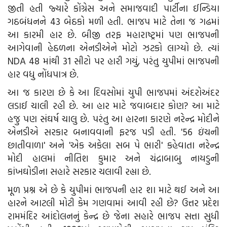
જીતી હતી જ્યારે કોંગ્રેસ અને સમાજવાદી પાર્ટીના ઈન્ડિયા
ગઠબંધનને 43 બેઠકો મળી હતી. ભાજપ માટે તેના જ ગઢમાં
આ કારમી હાર છે. બીજી તરફ મહારાષ્ટ્રમાં પણ ભાજપની
આગેવાની હેઠળના એનડીએને મોટો ઝટકો લાગ્યો છે. ત્યાં
NDA 48 માંથી 31 સીટો પર હારી ગયું, પરંતુ યુપીમાં ભાજપની
હાર વધુ નોંધપાત્ર છે.
આ જ કારણ છે કે આ દિવસોમાં યુપી ભાજપમાં અંદરોઅંદર
લડાઈ ચાલી રહી છે. આ હાર માટે જવાબદાર કોણ? આ માટે
હજુ પણ સંઘર્ષ ચાલુ છે. પરંતુ આ હારના કારણે નરેન્દ્ર મોદીને
એનડીએ સરકાર બનાવવાની ફરજ પડી હતી. '56 ઇંચની
છાતીવાળા' અને 'એક અકેલા સબ પે ભારી' કહેવાતા નરેન્દ્ર
મોદી હાલમાં નીતિશ કુમાર અને ચંદ્રાબાબુ નાયડુની
કાંખઘોડીના સહારે સરકાર ચલાવી રહ્યા છે.
મૂળ પ્રશ્ન એ છે કે યુપીમાં ભાજપની હાર શા માટે થઈ અને આ
હારને આટલી મોટી કેમ ગણવામાં આવી રહી છે? ઉત્તર પ્રદેશ
રામમંદિર આંદોલનનું કેન્દ્ર છે જેના સહારે ભાજપ સત્તા સુધી