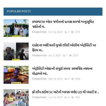
POPULAR POSTS
કચ્છમાં 50 એકર જમીનનો પ્રત્યક્ષ કબજો અનુસૂચિત
જાતિની મં...
KhabarAntar
Oct 26, 2024
1
2779
દાહોદના આદિવાસી યુવકે ભીલી બોલીમાં એટ્રોસિટી પર
ફિલ્મ બ...
KhabarAntar
Jan 5, 2025
1
2267
એટ્રોસિટી એક્ટની સંપૂર્ણ સમજઃ સામાજિક ન્યાયના
યોદ્ધાઓ આ...
KhabarAntar
Mar 14, 2024
0
1698
ફ્રી શીપ કાર્ડમાં SC માટેની આવક મર્યાદા 2.5 થી વધારી 8 ...
KhabarAntar
Jun 15, 2024
6
1616