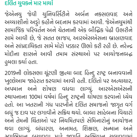
દલિત યુવકને માર માર્યો
જેએનયુ જેવી યુનિવર્સિટીને અર્બન નક્સલવાદ અને
અય્યાશીનો અડ્ડો કહીને બદનામ કરવામાં આવી. જેએનયુમાંથી
સામાજિક પરિવર્તન અને ચેતનાની એક બૌદ્ધિક પેઢી ઉભરીને
સામે આવી છે, જે સતત ભાજપ, આરએસએસના બ્રાહ્મણવાદ
અને સાંપ્રદાયિકતા સામે મોટો પડકાર ઊભો કરી રહી છે. નરેન્દ્ર
મોદીના શાસને આવી તમામ સંસ્થાઓ પર આયોજનબદ્ધ
હુમલા કર્યા હતા.
2019ની લોકસભા ચૂંટણી જીત્યા બાદ હિન્દુ રાષ્ટ્ર બનાવવાની
ખુલ્લેઆમ જાહેરાત કરવામાં આવી હતી. દલિતો પર અત્યાચાર,
અપમાન અને શોષણ વધવા લાગ્યું. આરએસએસની
સ્થાપનાના 100માં વર્ષમાં હિન્દુ રાષ્ટ્રની ઘોષણા કરવાનો ધ્યેય
હતો. આ ખતરાની ગંધ પારખીને દલિત સમાજનો જાગૃત વર્ગ
બધું જ દાવ પર લગાવીને સક્રિય થયો. બાબા સાહેબના વિચારો
અને તેમની ચિંતાઓ પર નિયમિતપણે સેમિનારોનું આયોજન
થવા લાગ્યું. બંધારણ, અનામત, શિક્ષણ, સન્માન અને
સ્વાભિમાન બચાવવા માટે જાગૃતિ અભિયાન ચલાવવામાં