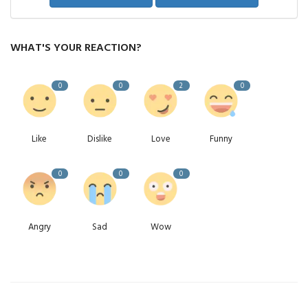
WHAT'S YOUR REACTION?
0
0
2
0
Like
Dislike
Love
Funny
0
0
0
Angry
Sad
Wow