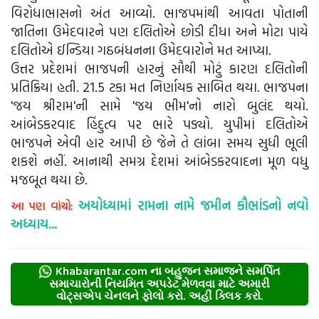
વિરોધાભાસનો અંત આવ્યો. ભાજપમાંથી આવતા પોતાની
જાતિના ઉમેદવારને પણ દલિતોએ છોડી દીધા અને મોટા પાયે
દલિતોએ ઈન્ડિયા ગઠબંધનના ઉમેદવારોને મત આપ્યા.
ઉત્તર પ્રદેશમાં ભાજપની હારનું સૌથી મોટું કારણ દલિતોની
પ્રતિક્રિયા હતી. 21.5 ટકા મત નિર્ણાયક સાબિત થયા. ભાજપના
'જય શ્રીરામ'ની સામે 'જય ભીમ'નો નારો બુલંદ થયો.
આંબેડકરવાદ હિંદુત્વ પર ભારે પડ્યો. યુપીમાં દલિતોએ
ભાજપને એવી હાર આપી છે જેને તે લાંબા સમય સુધી ભૂલી
શકશે નહીં. આનાથી સમગ્ર દેશમાં આંબેડકરવાદના મૂળ વધુ
મજબૂત થયા છે.
અયોધ્યામાં રામના નામે જમીન કૌભાંડનો નવો
આ પણ વાંચો:
અધ્યાય...
Khabarantar.com ના બહુજન સમાજને સમર્પિત
સમાચારોની નિયમિત અપડેટ મેળવવા માટે અમારી
વોટ્સએપ ચેનલને ફોલો કરો. અહીં ક્લિક કરો.