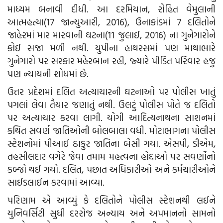
માધ્યમ બનાવી દીધી. આ દરમિયાન, રોહિત વેમુલાની
આત્મહત્યા(17 જાન્યુઆરી, 2016), ઉનાકાંડમાં 7 દલિતોને
જાહેરમાં માર મારવાની ઘટના(11 જુલાઈ, 2016) ના ગુનેગારોને
કોઈ સજા મળી નથી. યુપીના હાથરસમાં પણ માથાભારે
ગુનેગારો પર સરકાર મહેરબાન રહી, જ્યારે પીડિત પરિવાર હજુ
પણ ન્યાયની શોધમાં છે.
ઉત્તર પ્રદેશમાં દલિત અત્યાચારની ઘટનાઓ પર પોલીસ ખાતું
પગલાં લેવા તૈયાર જણાતું નથી. ઉલટું પોલીસ પોતે જ દલિતો
પર અત્યાચાર કરવા લાગી. યોગી આદિત્યનાથના સાશનમાં
કથિત સવર્ણ જાતિઓની બોલબાલા વધી. મોટાભાગના પોલીસ
સ્ટેશનોમાં પીઆઈ ઠાકુર જાતિના બેસી ગયા. એસપી, ડીએમ,
તહસીલદાર વગેરે જેવા તમામ મહત્વના હોદ્દાઓ પર સવર્ણોનો
કબ્જો થઈ ગયો. દલિત, પછાત અધિકારીઓ અને કર્મચારીઓને
સાઈડલાઈન કરવામાં આવ્યા.
પરિણામ એ આવ્યું કે દલિતોને પોલીસ સ્ટેશનથી લઈને
યુનિવર્સિટી સુધી દરરોજ અન્યાય અને અપમાનનો સામનો