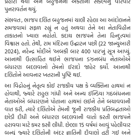
પ્રહારો થયા અને બહુજનની એકતાના સંકલ્પનું વારંવાર
પુનરાવર્તન થયું.
સંભવતઃ, ભાજપ દલિત બહુજનમાં ચાલી રહેલા આ આંદોલનને
સમજવામાં સફળ રહ્યું ન હતું અથવા તેને આ નેતાવિહીન
તાકાતનો ખ્યાલ નહોતો. કદાચ ભાજપને તેના હિન્દુત્વમાં
વિશ્વાસ હતો. તેથી, રામ મંદિરના ઉદ્ઘાટન પછી (22 જાન્યુઆરી
2024), નરેન્દ્ર મોદીએ 'અબકી બાર 400 પાર'નું સૂત્ર આપ્યું.
આનાથી ઉત્સાહિત થઈને ભાજપના ડઝનબંધ નેતાઓએ
બંધારણ બદલવાનો તેમનો ઈરાદો જાહેર કર્યો. આનાથી
દલિતોને આવનાર ખતરાની પુષ્ટિ થઈ.
આ વિદ્રોહનું નેતૃત્વ કોઈ રાજકીય પક્ષ કે વ્યક્તિના હાથમાં ન
હોવાથી, જ્યારે રાહુલ ગાંધી અને અન્ય ઈન્ડિયા ગઠબંધનના
નેતાઓએ બંધારણને પોતાના હાથમાં લઈને તેને બચાવવાની
વાત કરી, ત્યારે દલિતોએ તેમની જૂની રાજકીય પ્રતિબદ્ધતાઓ
છોડી દીધી અને બંધારણ બદલવાની વાતો કરતી ભાજપને
હરાવવા માટે કમર કસી લીધી. છેલ્લા 15 વર્ષમાં આવું પહેલીવાર
બન્યું જ્યારે દલિતોની અંદર જ્ઞાતિની દીવાલો તૂટી ગઈ અને