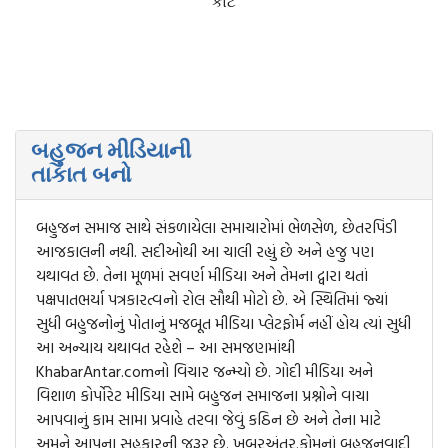
કોર્ટ
બહુજન મીડિયાની
તાકાત બનો
બહુજન સમાજ સાથે સંકળાયેલા સમાચારોમાં ભેળસેળ, છેતરપિંડી
આજકાલની નથી. સદીઓથી આ ચાલી રહ્યું છે અને હજુ પણ
યથાવત છે. તેના મૂળમાં સવર્ણ મીડિયા અને તેમના દ્વારા થતાં
પક્ષપાતભર્યા પત્રકારત્વનો રોલ સૌથી મોટો છે. એ સ્થિતિમાં જ્યાં
સુધી બહુજનોનું પોતાનું મજબૂત મીડિયા પ્લેટફોર્મ નહીં હોય ત્યાં સુધી
આ અન્યાય યથાવત રહેશે – આ સમજણમાંથી
KhabarAntar.comનો વિચાર જન્મ્યો છે. ગોદી મીડિયા અને
વિશાળ કોર્પોરેટ મીડિયા સામે બહુજન સમાજના પ્રશ્નોને વાચા
આપવાનું કામ સામા પ્રવાહે તરવા જેવું કઠિન છે અને તેના માટે
અમને આપના સહકારની જરૂર છે. ખબરઅંતર.કોમનાં બહુજનવાદી