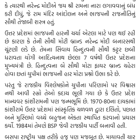
કે ત્યારથી નરેન્દ્ર મોદીએ જય શ્રી રામના નારા લગાવવાનું બંધ
કરી દીધું, જે રામ મંદિર આંદોલન અને ભાજપની રાજનીતિનું
સૌથી તેજાબી શસ્ત્ર હતું.
ઉત્તર પ્રદેશમાં ભાજપની હારની ચર્ચા એટલા માટે પણ થઈ રહી
છે કારણ કે તેની સૌથી મોટી બ્રાન્ડ નરેન્દ્ર મોદી બનારસથી
ચૂંટણી લડે છે. તેમના સિવાય હિન્દુત્વની સૌથી કટ્ટર છબી
ધરાવતા યોગી આદિત્યનાથ છેલ્લા 7 વર્ષથી ઉત્તર પ્રદેશના
મુખ્યમંત્રી છે. હિન્દુત્વના બે સૌથી મોટા ફાયર બ્રાન્ડ ચહેરા
હોવા છતાં યુપીમાં ભાજપની હાર મોટા પ્રશ્નો ઉભા કરે છે.
પરંતુ જે રાજકીય વિશ્લેષકોને યુપીના પરિણામો પર વિશ્વાસ
નથી આવી રહ્યો તેઓ કદાચ ભૂલી ગયા છે કે ઉત્તર પ્રદેશ
માન્યવર કાંશીરામની પણ જન્મભૂમિ છે. 1970-80ના દાયકામાં
કાંશીરામે ઉત્તર પ્રદેશમાં સાંસ્કૃતિક ચળવળ દ્વારા દલિતો, પછાત
અને મુસ્લિમો વચ્ચે બહુજન એકતા સ્થાપિત કરવાનો પ્રયાસ
કર્યો. 1984માં તેમણે BSP જેવી રાજકીય પાર્ટી બનાવી હતી.
બસપા રાષ્ટ્રીય પક્ષ તરીકે હજુ પણ મજબૂત છે. માયાવતી ચાર