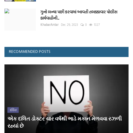
ગુનો બન્યા પછી કરવામાં આવતી તબક્કાવાર પોલીસ
કાર્યવાહીની...
KhabarAntar
Dec 29, 2023
0
1327
RECOMMENDED POSTS
દલિત
એક દલિત ડોક્ટર ચાર વર્ષથી ભાડે મકાન મેળવવા રઝળી
રહ્યાં છે