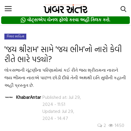
વોટ્સએપ ચેનલ ફોલો કરવા અહીં ક્લિક કરો.
વોટ્સએપ ચેનલ ફોલો કરવા અહીં ક્લિક કરો.
Login
Register
વિચાર સાહિત્ય
'જય શ્રીરામ' સામે 'જય ભીમ'નો નારો કેવી
Home
રીતે ભારે પડ્યો?
દલિત
લોકસભાની ચૂંટણીના પરિણામોમાં કઈ રીતે જય શ્રીરામના નારાને
જય ભીમના નારાએ પાછળ છોડી દીધો તેની અથથી ઇતિ સુધીની કહાની
About us
અહીં પ્રસ્તુત છે.
Contact
KhabarAntar
Published at: Jul 29,
2024 - 11:51
Updated: Jul 29,
Privacy Policy
2024 - 14:47
2
1450
Gallery