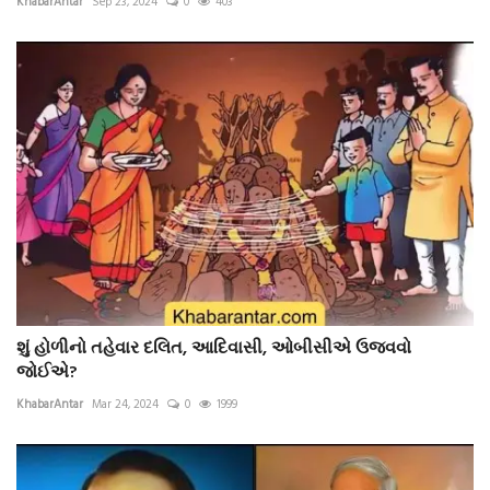
KhabarAntar
Sep 23, 2024
0
403
શું હોળીનો તહેવાર દલિત, આદિવાસી, ઓબીસીએ ઉજવવો
જોઈએ?
KhabarAntar
Mar 24, 2024
0
1999