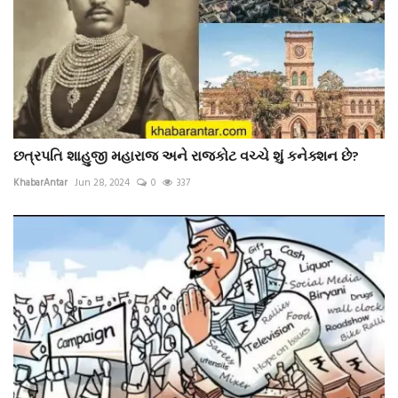
છત્રપતિ શાહુજી મહારાજ અને રાજકોટ વચ્ચે શું કનેક્શન છે?
KhabarAntar
Jun 28, 2024
0
337