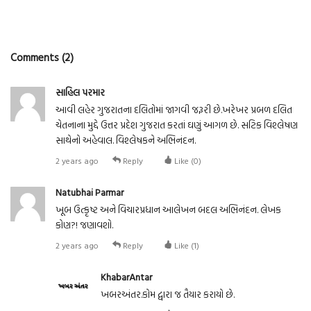
Comments (2)
સાહિલ પરમાર
આવી લહેર ગુજરાતના દલિતોમાં જાગવી જરૂરી છે.ખરેખર પ્રબળ દલિત
ચેતનાના મુદ્દે ઉત્તર પ્રદેશ ગુજરાત કરતાં ઘણું આગળ છે. સટિક વિશ્લેષણ
સાથેનો અહેવાલ. વિશ્લેષકને અભિનંદન.
2 years ago
Reply
Like (
0
)
Natubhai Parmar
ખૂબ ઉત્કૃષ્ટ અને વિચારપ્રધાન આલેખન બદલ અભિનંદન. લેખક
કોણ?! જણાવશો.
2 years ago
Reply
Like (
1
)
KhabarAntar
ખબરઅંતર.કોમ દ્વારા જ તૈયાર કરાયો છે.