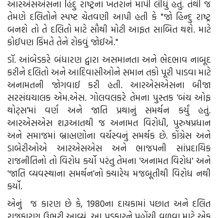
આરએસએસના હિંદુ રાષ્ટ્રના ખતરાને માપી લીધું હતું. તેથી જ
તેમણે દલિતોને સ્પષ્ટ ચેતવણી આપી હતી કે "જો હિન્દુ રાષ્ટ્ર
બનશે તો તે દલિતો માટે સૌથી મોટી આફત સાબિત થશે. માટે
કોઈપણ કિંમતે તેને રોકવું જોઈએ."
ડૉ. આંબેડકરે બંધારણ દ્વારા અસમાનતા અને ભેદભાવ નાબૂદ
કરીને દલિતો અને આદિવાસીઓને સમાન તકો પૂરી પાડવા માટે
અનામતની જોગવાઈ કરી હતી. આરએસએસના બીજા
સરસંઘચાલક એમ.એસ. ગોલવલકરે તેમના પુસ્તક 'બંચ ઓફ
થોટ્સ'માં વર્ણ અને જાતિ પ્રથાનું સમર્થન કર્યું હતું.
આરએસએસ શરૂઆતથી જ અનામત વિરોધી, પુરુષપ્રધાન
અને સમાજમાં બ્રાહ્મણોના વર્ચસ્વનું સમર્થક છે. કોંગ્રેસ અને
ડાબેરીઓએ આરએસએસ અને ભાજપની સાંપ્રદાયિક
રાજનીતિનો તો વિરોધ કર્યો પરંતુ તેમના 'અનામત વિરોધ' અને
'જાતિ વ્યવસ્થાના સમર્થન'નો ક્યારેય મજબૂતીથી વિરોધ નથી
કર્યો.
એનું જ કારણ છે કે, 1980ના દાયકામાં પછાત અને દલિત
રાજકારણ ઉભરી આવ્યું. આ પડકારને પહોંચી વળવા માટે એક