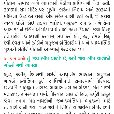
પોતાના સમાજ અને આવનારી પેઢીના ભવિષ્યની ચિંતા હતી.
2019માં રામ મંદિર પર સુપ્રીમ કોર્ટના નિર્ણય અને 2024માં
મંદિરના ઉદ્ઘાટન વચ્ચે એક લહેર ચાલી રહી હતી, જે કદાચ
અન્ય લોકો જોઈ શક્યા નહોતા. બહુજન સમાજ અને તેમાં
ખાસ કરીને દલિતોએ મોટા પાયે હોળી અને દિવાળી જેવા હિન્દુ
તહેવારોની ઉજવણી કરવાનું બંધ કરી દીધું હતું. તેમણે હિંદુ
દેવી-દેવતાઓને છોડીને બહુજન ક્રાંતિકારીઓ અને આધ્યાત્મિક
ગુરુઓ-સંતોને પોતાની આસ્થાનું કેન્દ્ર બનાવ્યા.
તું 'જય ભીમ વાળો' છે, અમે 'જય ભીમ વાળા'ને
આ પણ વાંચો:
નોકરી નથી આપતા
બુદ્ધ, કબીર, રૈદાસથી લઈને આધુનિક ભારતના બહુજન
નાયકો જ્યોતિબા ફૂલે, સાવિત્રીબાઈ, રામાસ્વામી પેરિયાર,
છત્રપતિ શાહુજી મહારાજ, બાબાસાહેબ આંબેડકર, સંત ગાડગે
મહારાજ, રામસ્વરૂપ વર્મા, પેરિયાર લાલાઈ સિંહ, કર્પુરી ઠાકુર
જેવા તમામ મહાનાયકોની જન્મજયંતિઓ બહુજનો માટે
તહેવારો બની ગયા. જન્મજયંતિ નિમિત્તે યોજાયેલા સેમિનારમાં
બંધારણની પ્રસ્તાવના વાંચવામાં આવી, બુદ્ધની પૂજા કરવામાં