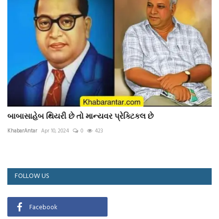
બાબાસાહેબ થિયરી છે તો માન્યવર પ્રેક્ટિકલ છે
KhabarAntar
Apr 10, 2024
0
423
FOLLOW US
Facebook