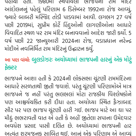
પહોંચી હતી. 1980માં સ્થપાયેલી ભાજપના રામ મંદિર
આંદોલનનું પહેલું પરિણામ 6 ડિસેમ્બર 1992ના રોજ આવ્યું,
જ્યારે બાબરી મસ્જિદ તોડી પાડવામાં આવી. લગભગ 27 વર્ષ
પછી 2019માં, સુપ્રીમ કોર્ટે હિંદુઓની લાગણીઓના આધારે
વિવાદિત સ્થળ પર રામ મંદિર બનાવવાનો આદેશ જારી કર્યો. 5
વર્ષ પછી 22 જાન્યુઆરી 2024ના રોજ, વડાપ્રધાન નરેન્દ્ર
મોદીએ નવનિર્મિત રામ મંદિરનું ઉદ્ઘાટન કર્યું.
બુલડોઝરઃ અયોધ્યામાં ભાજપની હારનું એક મોટું
આ પણ વાંચો:
ફેક્ટર
ભાજપને આશા હતી કે 2024ની લોકસભા ચૂંટણી રામમંદિરના
આધારે સરળતાથી જીતી જવાશે. પરંતુ ચૂંટણી પરિણામોએ માત્ર
ભાજપને જ નહીં પરંતુ ભલભલાં મોટા રાજકીય વિશ્લેષકોને
પણ આશ્ચર્યચકિત કરી દીધા હતા. અયોધ્યા સ્થિત ફૈઝાબાદ
સીટ પર પણ ભાજપ ચૂંટણી હારી ગઈ. ભાજપ માટે આ ઘા પર
મીઠું ભભરાવતી વાત એ હતી કે અહીં જીતેલા સપાના ઉમેદવાર
અવધેશ પ્રસાદ પાસી દલિત છે. અયોધ્યામાં ભાજપની હાર
અત્યંત શરમજનક સાબિત થઈ. આનું એક પરિણામ એ આવ્યું