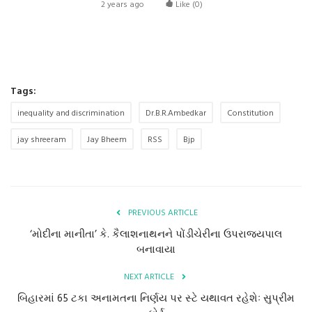
2 years ago
Like (
0
)
Tags:
inequality and discrimination
Dr.B.R.Ambedkar
Constitution
jay shreeram
Jay Bheem
RSS
Bjp
PREVIOUS ARTICLE
‘મોદીના માનીતા’ કે. કૈલાશનાથનને પોંડીચેરીના ઉપરાજ્યપાલ
બનાવાયા
NEXT ARTICLE
બિહારમાં 65 ટકા અનામતના નિર્ણય પર સ્ટે યથાવત રહેશેઃ સુપ્રીમ