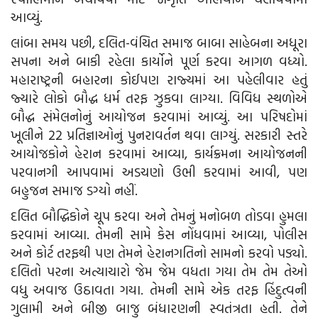
આવ્યું.
લાંબા સમય પછી, દલિત-વંચિત સમાજ બાબા સાહેબના અધૂરા
સપના અને બાકી રહેલા કાર્યોને પૂર્ણ કરવા આગળ વધ્યો.
મહારાષ્ટ્રની બહારના કોઈપણ રાજ્યમાં આ પહેલીવાર હતું
જ્યારે લોકો બૌદ્ધ ધર્મ તરફ ઝુકવા લાગ્યા. વિવિધ સ્થળોએ
બૌદ્ધ સંમેલનોનું આયોજન કરવામાં આવ્યું. આ પરિષદોમાં
ખૂલીને 22 પ્રતિજ્ઞાઓનું પુનરાવર્તન થવા લાગ્યું. સરકારી સ્તરે
આયોજકોને હેરાન કરવામાં આવ્યા, કાર્યક્રમના આયોજનની
પરવાનગી આપવામાં અડચણો ઉભી કરવામાં આવી, પણ
બહુજન સમાજ ડગ્યો નહીં.
દલિત બૌદ્ધિકોને ચૂપ કરવા અને તેમનું મનોબળ તોડવા હુમલા
કરવામાં આવ્યા. તેમની સામે કેસ નોંધવામાં આવ્યા, પોલીસ
અને કોર્ટ તરફથી પણ તેમને હેરાનગતિનો સામનો કરવો પડ્યો.
દલિતો પરના અત્યાચારો જેમ જેમ વધતા ગયા તેમ તેમ તેઓ
વધુ અવાજ ઉઠાવતા ગયા. તેમની સામે એક તરફ હિંદુત્વની
ગુલામી અને બીજી બાજુ બંધારણની સ્વતંત્રતા હતી. તેને