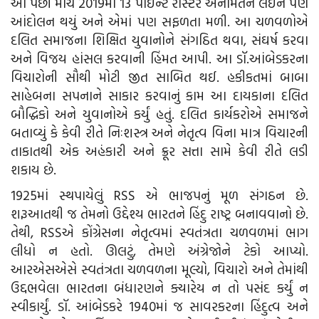
આ પછી માર્ચ 2019માં 13 પોઇન્ટ રોસ્ટર અનામતને લઈને પણ
આંદોલન થયું અને એમાં પણ સફળતા મળી. આ ચળવળોએ
દલિત સમાજના શિક્ષિત યુવાનોને સંગઠિત થવા, સંઘર્ષ કરવા
અને વિજય હાંસલ કરવાની હિંમત આપી. આ ડૉ.આંબેડકરના
વિચારોની સૌથી મોટી જીત સાબિત થઈ. હકીકતમાં બાબા
સાહેબના સપનાને સાકાર કરવાનું કામ આ દાયકાના દલિત
બૌદ્ધિકો અને યુવાનોએ કર્યું હતું. દલિત કાર્યકરોએ સમાજને
બતાવ્યું કે કેવી રીતે નિઃશસ્ત્ર અને નેતૃત્વ વિના માત્ર વિચારની
તાકાતથી એક અહંકારી અને ક્રૂર સત્તા સામે કેવી રીતે લડી
શકાય છે.
1925માં સ્થપાયેલું RSS એ ભાજપનું મૂળ સંગઠન છે.
શરૂઆતથી જ તેમનો ઉદ્દેશ્ય ભારતને હિંદુ રાષ્ટ્ર બનાવવાનો છે.
તેથી, RSSએ કોંગ્રેસના નેતૃત્વમાં સ્વતંત્રતા ચળવળમાં ભાગ
લીધો ન હતો. ઊલટું, તેમણે અંગ્રેજોને ટેકો આપ્યો.
આરએસએસે સ્વતંત્રતા ચળવળના મૂલ્યો, વિચારો અને તેમાંથી
ઉદ્દભવેલા ભારતના બંધારણને ક્યારેય ન તો પસંદ કર્યું ન
સ્વીકાર્યું. ડૉ. આંબેડકરે 1940માં જ સાવરકરના હિંદુત્વ અને