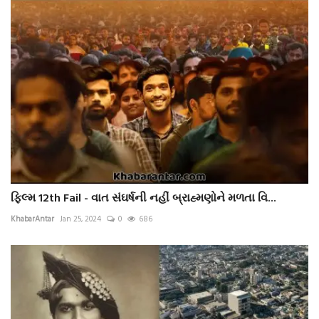
ફિલ્મ 12th Fail - વાત સંઘર્ષની નહીં બ્રાહ્મણોને મળતા વિ...
KhabarAntar
Jan 25, 2024
0
686