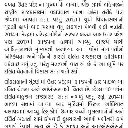
વખત ઉત્તર પ્રદેશના મુખ્યમંત્રી બન્યા. એક સમયે બહેનજીને
રાષ્ટ્રીય રાજકારણમાં વડાપ્રધાન પદના ચહેરા તરીકે પણ
જોવામાં આવતા હતા. પરંતુ 2012માં યુપી વિધાનસભાની
ચૂંટણી હાર્યા બાદ બસપા વધુ સફળતા મેળવી શકી નહોતી.
2014માં કેન્દ્રમાં નરેન્દ્ર મોદીની સરકાર બન્યા બાદ ઉત્તર પ્રદેશ
પણ 2017માં ભાજપના હાથમાં આવ્યું. ભાજપે યોગી
આદિત્યનાથને મુખ્યમંત્રી બનાવ્યા. આ વર્ષોમાં માયાવતીની
નિષ્ક્રિયતા અને મૌનને કારણે દલિત રાજકારણ હાંસિયામાં
ધકેલાઈ ગયું હતું. પરંતુ મહત્વની વાત એ છે કે આ ભૂમિ પર
દલિત ચેતનાનો વિકાસ સતત થતો રહ્યો.
લોકસભાની ચૂંટણીમાં ઉત્તર પ્રદેશમાં ભાજપની હાર પાછળ આ
દલિત ચેતના અને આંબેડકરવાદી ચિંતન છે. છેલ્લા 10 વર્ષમાં
દલિત-બહુજન રાજકારણ સતત નબળું પડતું રહ્યું. 2014માં
ભાજપ સત્તામાં આવ્યા બાદ મુસ્લિમો વિરુદ્ધ અભિયાન
ચલાવવામાં આવ્યું. હિંદુ કોમી ઉન્માદ વધ્યો. મુસલમાનોની અને
દલિતો-પછાતો સામે કોમવાદી કુપ્રચારની આખી મશીનરી કામે
લગાડી દેવાઈ. સત્ય એ છે કે ભાજપ અને આરએસએસની