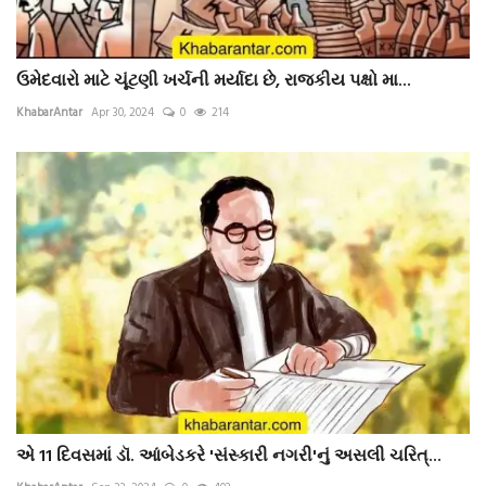
ઉમેદવારો માટે ચૂંટણી ખર્ચની મર્યાદા છે, રાજકીય પક્ષો મા...
KhabarAntar
Apr 30, 2024
0
214
એ 11 દિવસમાં ડૉ. આંબેડકરે 'સંસ્કારી નગરી'નું અસલી ચરિત્...