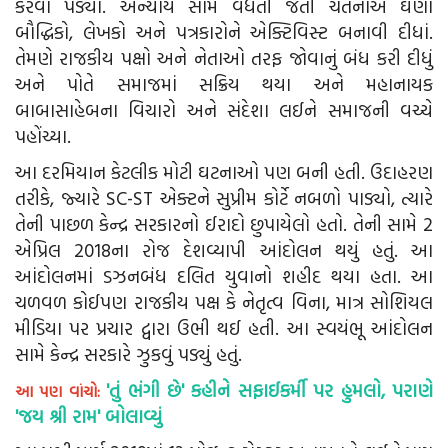
કરવો પડ્યો. અન્યાય સામે વધતી જતી ચેતનાએ ઘણા
બૌદ્ધિકો, લેખકો અને પત્રકારોને એક્ટિવિસ્ટ બનાવી દીધાં.
તેમણે રાજકીય પક્ષો અને નેતાઓ તરફ જોવાનું બંધ કરી દીધું
અને પોતે સમાજમાં સક્રિય થયા અને મહાનાયક
બાબાસાહેબના વિચારો અને સંદેશા લઈને સમાજની વચ્ચે
પહોંચ્યા.
આ દરમિયાન કેટલીક મોટી ઘટનાઓ પણ બની હતી. ઉદાહરણ
તરીકે, જ્યારે SC-ST એક્ટને સુપ્રીમ કોર્ટે નબળો પાડ્યો, ત્યારે
તેની પાછળ કેન્દ્ર સરકારનો ઈરાદો છુપાયેલો હતો. તેની સામે 2
એપ્રિલ 2018ના રોજ દેશવ્યાપી આંદોલન થયું હતું. આ
આંદોલનમાં ડઝનબંધ દલિત યુવાનો શહીદ થયા હતા. આ
ચળવળ કોઈપણ રાજકીય પક્ષ કે નેતૃત્વ વિના, માત્ર સોશિયલ
મીડિયા પર પ્રચાર દ્વારા ઉભી થઈ હતી. આ સ્વયંભૂ આંદોલન
સામે કેન્દ્ર સરકારે ઝુકવું પડ્યું હતું.
'તું ભંગી છે' કહીને સફાઈકર્મી પર હુમલો, પરાણે
આ પણ વાંચો:
'જય શ્રી રામ' બોલાવ્યું