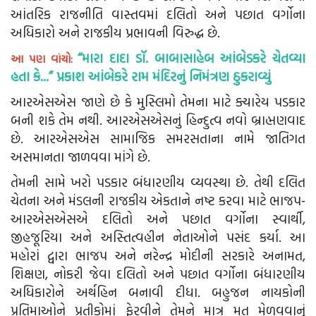
આંતરિક રાજનીતિ વાસ્તવમાં દલિતો અને પછાત વર્ગોના
અધિકારો અને રાજકીય પ્રભાવની વિરુદ્ધ છે.
“મારા દાદા ડૉ. બાબાસાહેબ આંબેડકરે ચેતવ્યા
આ પણ વાંચો:
હતા કે...” પ્રકાશ આંબેકરે રામ મંદિરનું નિમંત્રણ ઠુકરાવ્યું
આરએસએસ જાણે છે કે મુસ્લિમો તેમના માટે ક્યારેય પડકાર
બની શકે તેમ નથી. આરએસએસનું હિન્દુત્વ નવો બ્રાહ્મણવાદ
છે. આરએસએસ સામાજિક સમરસતાના નામે જાતિગત
અસમાનતા જાળવવા માંગે છે.
તેમની સામે ખરો પડકાર બંધારણીય વ્યવસ્થા છે. તેથી દલિત
ચેતના અને મંડલની રાજકીય એકતાને નષ્ટ કરવા માટે ભાજપ-
આરએસએસએ દલિતો અને પછાત વર્ગોના સ્વાર્થી,
જીહજૂરિયા અને અસ્તિત્વહીન નેતાઓને પસંદ કર્યા. આ
મહોરાં દ્વારા ભાજપ અને નરેન્દ્ર મોદીની સરકારે અનામત,
શિક્ષણ, નોકરી જેવા દલિતો અને પછાત વર્ગોના બંધારણીય
અધિકારોને અર્થહિન બનાવી દીધા. બહુજન નાયકોની
પ્રતિમાઓને પ્રતીકોમાં ફેરવીને તેમને માત્ર મત મેળવવાનું