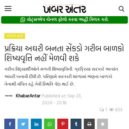
વોટ્સએપ ચેનલ ફોલો કરવા અહીં ક્લિક કરો.
વોટ્સએપ ચેનલ ફોલો કરવા અહીં ક્લિક કરો.
Login
Register
સ્પેશ્યલ સ્ટોરી
પ્રક્રિયા અઘરી બનતા સેંકડો ગરીબ બાળકો
Home
શિષ્યવૃત્તિ નહીં મેળવી શકે
દલિત
ગરીબ વિદ્યાર્થીઓને મળતી શિષ્યવૃત્તિની પ્રક્રિયા સરકારે અત્યંત
અઘરી બનાવી દીધી છે. પરિણામે સરકારી શાળામાં ભણતા બાળકો
About us
તેનાથી વંચિત રહે તેવી સ્થિતિ પેદા થઈ છે.
Contact
KhabarAntar
Published at: Sep 23,
2024 - 20:18
1
653
Privacy Policy
Gallery