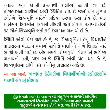
આટલી બધી લાંબી પ્રક્રિયાથી વાલીઓ કંટાળી જાય છે.
મોટાભાગના વાલીઓ એવી સ્થિતિમાં હોય છે જેઓ પોતાનું કામ
છોડીને શિષ્યવૃત્તિ માટેની પ્રક્રિયા કરવા જતા હોય છે. પણ
પ્રોસેસમાં દિવસોના દિવસો નીકળી જતા હોવાથી આખરે તેઓ
કંટાળીને શિષ્યવૃત્તિ જતી કરી દેવા મન બનાવી લે છે.
સ્થિતિ એવી પેદા થઈ છે કે, જે શિષ્યવૃત્તિનો હેતુ વિદ્યાર્થીને
ભણતરમાં મદદરૂપ થવાનો હતો તે વાલીઓ અને શિક્ષકો માટે
બોજો બની ગઈ છે. એક સમયે શિષ્યવૃત્તિ વિદ્યાર્થીનું ભવિષ્ય
બનાવતી હતી, પણ આજે સ્થિતિ એવી પેદા થઈ છે કે,
શિષ્યવૃત્તિના લીધે વિદ્યાર્થીઓનું ભણતર બગડે છે.
અનામત કેટેગરીના વિદ્યાર્થીઓની સ્કોલરશીપ
આ પણ વાંચો:
પડાવી લેવાનું કૌભાંડ
Khabarantar.com ના બહુજન સમાજને સમર્પિત
સમાચારોની નિયમિત અપડેટ મેળવવા માટે અમારી
વોટ્સએપ ચેનલને ફોલો કરો. અહીં ક્લિક કરો.