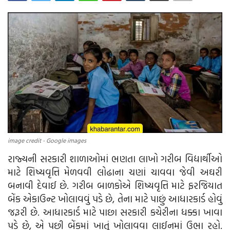
આદિવાસી
ઓબીસી
લઘુમતી
સ્પેશ્યલ સ્ટોરી
વિચાર સાહિત્ય
image credit - Google images
બહુજનનાયક
રાજ્યની સરકારી શાળાઓમાં ભણતા લાખો ગરીબ વિદ્યાર્થીઓ
માટે શિષ્યવૃત્તિ મેળવવી લોઢાના ચણાં ચાવવા જેવી અઘરી
Language
બનાવી દેવાઈ છે. ગરીબ બાળકોએ શિષ્યવૃત્તિ માટે ફરજિયાત
ગુજરાતી
English
બેંક એકાઉન્ટ ખોલાવવું પડે છે, તેના માટે પાછું આધારકાર્ડ હોવું
જરૂરી છે. આધારકાર્ડ માટે પાછા સરકારી કચેરીના ધક્કા ખાવા
પડે છે, એ પછી બેંકમાં ખાતું ખોલાવવા લાઈનમાં ઉભા રહો.