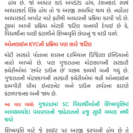
હોય છે. જો આધાર કાર્ડ અપડેટેડ હોય, રેશનકાર્ડ સાથે
આધારકાર્ડ લિંક હોય તો જ અરજી સબમિટ થાય છે. નહીંતર
આધારકાર્ડ અપડેટ માટે ફરીથી આધારની પ્રક્રિયા કરવી પડે છે.
ટૂંકમાં આખી પ્રક્રિયા એટલી જટિલ બનાવી દેવાઈ છે કે,
વિદ્યાર્થીના વાલી કંટાળીને શિષ્યવૃત્તિ લેવાનું જ માંડી વાળે.
ઓનલાઈન KYCની પ્રક્રિયા પણ ભારે જટિલ
મોદી સરકારે પોતાના શાસન દરમિયાન ડિજિટલ ઈન્ડિયાનો
નારો આપ્યો છે. પણ ગુજરાતના મોટાભાગની સરકારી
કચેરીઓમાં ‘સર્વર ડાઉન છે’ વાક્ય કાયમી બની ગયું છે.
ગુજરાતની મોટાભાગની સરકારી કચેરીઓમાં થતી ઓનલાઈન
કામગીરી ધીમા ઈન્ટરનેટ અને ડાઉન સર્વરના કારણે
કંટાળાજનક બની જાય છે.
ગુજરાતમાં SC વિદ્યાર્થીઓની શિષ્યવૃત્તિમાં
આ પણ વાંચો:
આવકમર્યાદા વધારવાની જાહેરાતનો હજુ સુધી અમલ નથી
થયો
શિષ્યવૃત્તિ માટે જે સાઈટ પર અરજી કરવાની હોય છે તે