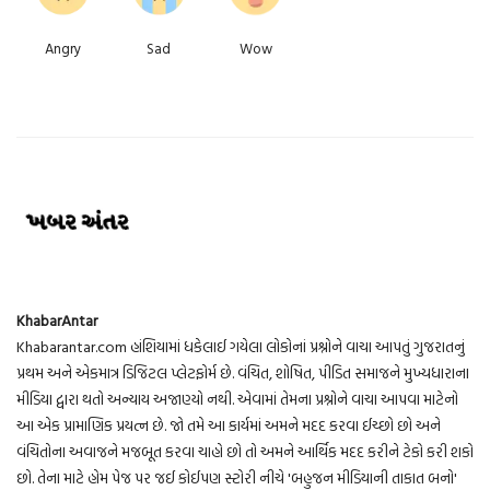
Angry
Sad
Wow
KhabarAntar
Khabarantar.com હાંશિયામાં ધકેલાઈ ગયેલા લોકોનાં પ્રશ્નોને વાચા આપતું ગુજરાતનું
પ્રથમ અને એકમાત્ર ડિજિટલ પ્લેટફોર્મ છે. વંચિત, શોષિત, પીડિત સમાજને મુખ્યધારાના
મીડિયા દ્વારા થતો અન્યાય અજાણ્યો નથી. એવામાં તેમના પ્રશ્નોને વાચા આપવા માટેનો
આ એક પ્રામાણિક પ્રયત્ન છે. જો તમે આ કાર્યમાં અમને મદદ કરવા ઈચ્છો છો અને
વંચિતોના અવાજને મજબૂત કરવા ચાહો છો તો અમને આર્થિક મદદ કરીને ટેકો કરી શકો
છો. તેના માટે હોમ પેજ પર જઈ કોઈપણ સ્ટોરી નીચે 'બહુજન મીડિયાની તાકાત બનો'