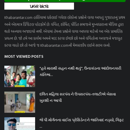
Khabarantar.com હાંશિયામાં ધકેલાઈ ગયેલા લોકોનાં પ્રશ્નોને વાચા આપતું ગુજરાતનું પ્રથમ
અને એકમાત્ર ડિજિટલ પ્લેટફોર્મ છે. વંચિત, શોષિત, પીડિત સમાજને મુખ્યધારાના મીડિયા દ્વારા
થતો અન્યાય અજાણ્યો નથી. એવામાં તેમના પ્રશ્નોને વાચા આપવા માટેનો આ એક પ્રામાણિક
પ્રયત્ન છે. જો તમે આ કાર્યમાં અમને મદદ કરવા ઈચ્છો છો અને વંચિતોના અવાજને મજબૂત
કરવા ચાહો છો તો આજે જ Khabarantar.comની મેમ્બરશીપ લઈને સભ્ય બનો.
MOST VIEWED POSTS
"હવે મારાથી સહન નથી થતું", ઉનાકાંડના આંદોલનકારી
કાંતિભા...
દલિત મહિલા સરપંચ ને ઉપસરપંચ-તલાટીએ બેસવા
ખુરશી ન આપી
જે પી મોર્ગનના વાઈસ પ્રેસિડેન્ટને જાતિવાદ નડ્યો, ગિફ્ટ
...