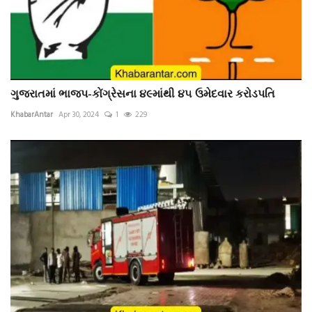
ગુજરાતમાં ભાજપ-કોંગ્રેસના ૪૯માંથી ૪૫ ઉમેદવાર કરોડપતિ
KhabarAntar
Apr 30, 2024
1
229