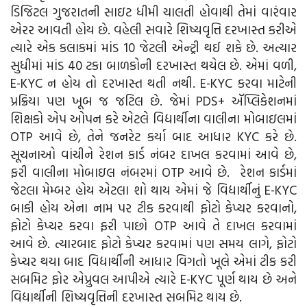
ડિજિટલ ગુજરાતની સાઇટ ધીમી ચાલતી હોવાથી તેમાં વારંવાર
એરર આવતી હોય છે. વહેલી સવારે શિષ્યવૃત્તિ દરખાસ્ત કરીએ
ત્યારે એક કલાકમાં માંડ 10 જેટલી એન્ટ્રી થઈ શકે છે. અત્યાર
સુધીમાં માંડ 40 ટકા બાળકોની દરખાસ્ત થયેલ છે. એમાં વળી,
E-KYC ન હોય તો દરખાસ્ત થતી નથી. E-KYC કરવા માટેની
પ્રક્રિયા પણ ખૂબ જ જટિલ છે. જેમાં PDS+ ઍપ્લિકેશનમાં
શિક્ષકો એપ ઓપન કરે એટલે વિદ્યાર્થીના વાલીના મોબાઇલમાં
OTP આવે છે, તેને જનરેટ કર્યા બાદ આધાર KYC કરે છે.
સૂચનાઓ વાંચીને રેશન કાર્ડ નંબર દાખલ કરવામાં આવે છે,
ફરી વાલીના મોબાઇલ નંબરમાં OTP આવે છે. રેશન કાર્ડમાં
જેટલા મેમ્બર હોય એટલા શો થાય એમાં જે વિદ્યાર્થીનું E-KYC
બાકી હોય એના નામ પર ટીક કરવાથી ફોટો કેપ્ચર કરવાનો,
ફોટો કેપ્ચર કરવા ફરી પાછો OTP આવે તે દાખલ કરવામાં
આવે છે. ત્યારબાદ ફોટો કેપ્ચર કરવામાં પણ સમય લાગે, ફોટો
કેપ્ચર થયા બાદ વિદ્યાર્થીની આધાર વિગતો ખૂલે એમાં ટીક કરી
સબમિટ ફોર એપ્રુવલ આપીએ ત્યારે E-KYC પૂર્ણ થાય છે અને
વિદ્યાર્થીની શિષ્યવૃત્તિની દરખાસ્ત સબમિટ થાય છે.