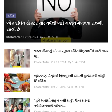
દલિત
એક દલિત ડોક્ટર ચાર વર્ષથી ભાડે મકાન મેળવવા રઝળી
રહ્યાં છે
KhabarAntar
Oct 23, 2024
2
2280
'જય ભીમ' નું સ્ટેટસ મૂકતા દલિત વિદ્યાર્થીને મારી 'જય
શ્...
KhabarAntar
Oct 22, 2024
0
2454
બ્રાહ્મણ પૌત્રએ ત્રિશૂળથી દાદીની હત્યા કરી લોહી
શિવલિંગ...
KhabarAntar
Oct 21, 2024
0
1893
"હવે મારાથી સહન નથી થતું", ઉનાકાંડના
આંદોલનકારી કાંતિભા...
KhabarAntar
Mar 11, 2024
1
16630