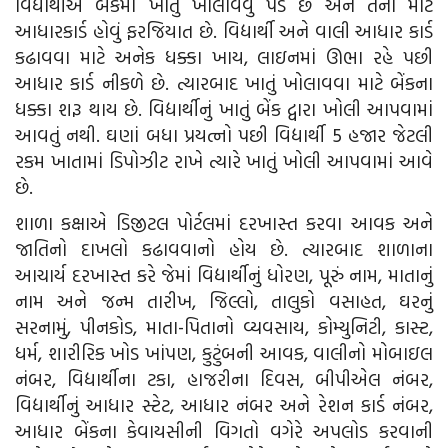
વિદ્યાર્થીએ બેંકમાં ખાતું ખોલાવવું પડે છે અને તેના માટે
આધારકાર્ડ હોવું ફરજિયાત છે. વિદ્યાર્થી અને વાલી આધાર કાર્ડ
કઢાવવા માટે અનેક ધક્કા ખાય, લાઇનમાં ઊભા રહે પછી
આધાર કાર્ડ નીકળે છે. ત્યારબાદ ખાતું ખોલાવવા માટે બેંકના
ધક્કા શરૂ થાય છે. વિદ્યાર્થીનું ખાતું બેંક દ્વારા ખોલી આપવામાં
આવતું નથી. ઘણાં બધા પ્રયત્નો પછી વિદ્યાર્થી 5 હજાર જેટલી
રકમ ખાતામાં ડિપોઝીટ રાખે ત્યારે ખાતું ખોલી આપવામાં આવે
છે.
શાળા કક્ષાએ ડિજીટલ પોર્ટલમાં દરખાસ્ત કરવા આવક અને
જાતિનો દાખલો કઢાવવાનો હોય છે. ત્યારબાદ શાળાના
આચાર્ય દરખાસ્ત કરે જેમાં વિદ્યાર્થીનું ધોરણ, પૂરું નામ, માતાનું
નામ અને જન્મ તારીખ, જિલ્લો, તાલુકો વસાહત, ઘરનું
સરનામું, પીનકોડ, માતા-પિતાનો વ્યવસાય, કોમ્યુનિટી, કાસ્ટ,
ધર્મ, શારીરિક ખોડ ખાંપણ, કુટુંબની આવક, વાલીનો મોબાઇલ
નંબર, વિદ્યાર્થીના ટકા, હાજરીના દિવસ, બીપીએલ નંબર,
વિદ્યાર્થીનું આધાર સ્ટેટ, આધાર નંબર અને રેશન કાર્ડ નંબર,
આધાર બેંકના કેવાયસીની વિગતો વગેરે અપલોડ કરવાની