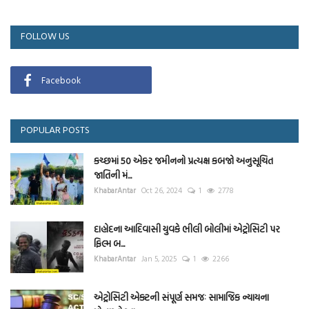
FOLLOW US
Facebook
POPULAR POSTS
કચ્છમાં 50 એકર જમીનનો પ્રત્યક્ષ કબજો અનુસૂચિત
જાતિની મં...
KhabarAntar
Oct 26, 2024
1
2778
દાહોદના આદિવાસી યુવકે ભીલી બોલીમાં એટ્રોસિટી પર
ફિલ્મ બ...
KhabarAntar
Jan 5, 2025
1
2266
એટ્રોસિટી એક્ટની સંપૂર્ણ સમજઃ સામાજિક ન્યાયના