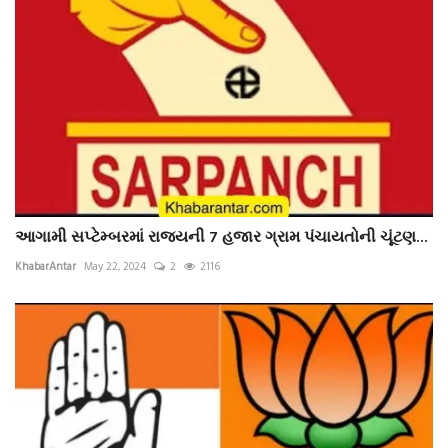
આગામી સપ્ટેમ્બરમાં રાજ્યની 7 હજાર ગ્રામ પંચાયતોની ચૂંટણ...
KhabarAntar
May 22, 2024
2
2116