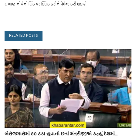
લખાણ નીચેની લિંક પર ક્લિક કરીને પેમેન્ટ કરી શકાશે.
RELATED POSTS
બેરોજગારોમાં 80 ટકા યુવાનો છતાં મંત્રીજીએ કહ્યું દેશમાં...