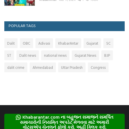
POPULAR TAGS
Dalit
OBC
Adivasi
KhabarAntar
Gujarat
SC
ST
Dalit news
national news
Gujarat News
BJP
dalit crime
Ahmedabad
Uttar Pradesh
Congress
Khabarantar.com ના બહુજન સમાજને સમર્પિત
સમાચારોની નિયમિત અપડેટ મેળવવા માટે અમારી
વોટ્સએપ ચેનલને ફોલો કરો. અહીં ક્લિક કરો.