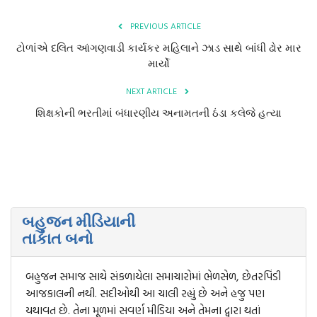
PREVIOUS ARTICLE
ટોળાંએ દલિત આંગણવાડી કાર્યકર મહિલાને ઝાડ સાથે બાંધી ઢોર માર
માર્યો
NEXT ARTICLE
શિક્ષકોની ભરતીમાં બંધારણીય અનામતની ઠંડા કલેજે હત્યા
બહુજન મીડિયાની
તાકાત બનો
બહુજન સમાજ સાથે સંકળાયેલા સમાચારોમાં ભેળસેળ, છેતરપિંડી
આજકાલની નથી. સદીઓથી આ ચાલી રહ્યું છે અને હજુ પણ
યથાવત છે. તેના મૂળમાં સવર્ણ મીડિયા અને તેમના દ્વારા થતાં