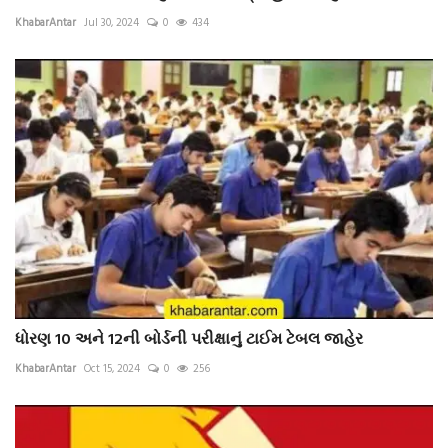
KhabarAntar
Jul 30, 2024
0
434
ધોરણ 10 અને 12ની બોર્ડની પરીક્ષાનું ટાઈમ ટેબલ જાહેર
KhabarAntar
Oct 15, 2024
0
256