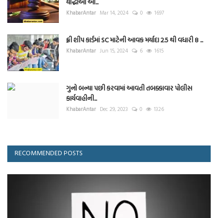
યોદ્ધાઓ આ...
KhabarAntar
Mar 14, 2024
0
1697
ફ્રી શીપ કાર્ડમાં SC માટેની આવક મર્યાદા 2.5 થી વધારી 8 ...
KhabarAntar
Jun 15, 2024
6
1615
ગુનો બન્યા પછી કરવામાં આવતી તબક્કાવાર પોલીસ
કાર્યવાહીની...
KhabarAntar
Dec 29, 2023
0
1326
RECOMMENDED POSTS