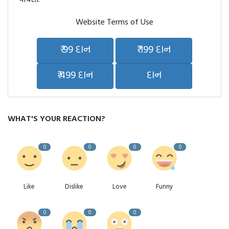
Website Terms of Use
₹ 99 દાન
₹ 199 દાન
₹ 499 દાન
દાન
WHAT'S YOUR REACTION?
0
0
0
0
Like
Dislike
Love
Funny
0
0
0