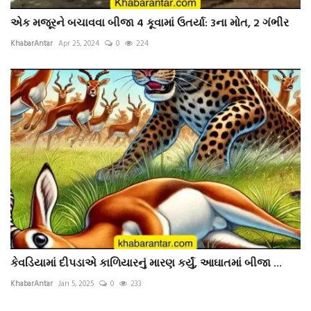
એક મજૂરને બચાવવા બીજા 4 કૂવામાં ઉતર્યા: 3ના મોત, 2 ગંભીર
KhabarAntar
Apr 25, 2024
0
224
કેવડિયામાં દીપડાએ કાળિયારનું મારણ કર્યું, આઘાતમાં બીજા ...
KhabarAntar
Jan 5, 2025
0
233